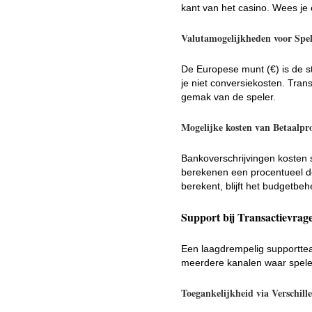
kant van het casino. Wees je 
Valutamogelijkheden voor Spele
De Europese munt (€) is de st
je niet conversiekosten. Tra
gemak van de speler.
Mogelijke kosten van Betaalpr
Bankoverschrijvingen kosten 
berekenen een procentueel de
berekent, blijft het budgetbehe
Support bij Transactievrag
Een laagdrempelig supportteam
meerdere kanalen waar speler
Toegankelijkheid via Verschi