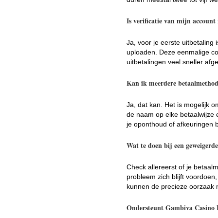
Is verificatie van mijn account
Ja, voor je eerste uitbetaling 
uploaden. Deze eenmalige con
uitbetalingen veel sneller afg
Kan ik meerdere betaalmethode
Ja, dat kan. Het is mogelijk
de naam op elke betaalwijze
je oponthoud of afkeuringen bi
Wat te doen bij een geweigerde
Check allereerst of je betaalm
probleem zich blijft voordoen
kunnen de precieze oorzaak n
Ondersteunt Gambiva Casino B