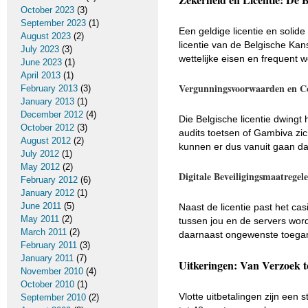
October 2023
(3)
September 2023
(1)
Een geldige licentie en solide
August 2023
(2)
licentie van de Belgische Kan
July 2023
(3)
wettelijke eisen en frequent 
June 2023
(1)
April 2013
(1)
Vergunningsvoorwaarden en C
February 2013
(3)
January 2013
(1)
December 2012
(4)
Die Belgische licentie dwingt 
October 2012
(3)
audits toetsen of Gambiva zic
August 2012
(2)
kunnen er dus vanuit gaan da
July 2012
(1)
May 2012
(2)
Digitale Beveiligingsmaatregel
February 2012
(6)
January 2012
(1)
June 2011
(5)
Naast de licentie past het ca
May 2011
(2)
tussen jou en de servers wor
March 2011
(2)
daarnaast ongewenste toegang
February 2011
(3)
January 2011
(7)
Uitkeringen: Van Verzoek to
November 2010
(4)
October 2010
(1)
Vlotte uitbetalingen zijn een
September 2010
(2)