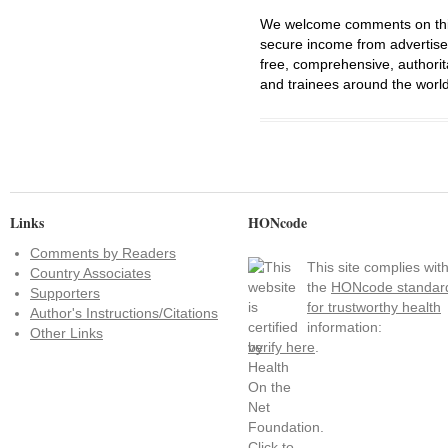
We welcome comments on this 
secure income from advertisem
free, comprehensive, authorit
and trainees around the world
Links
HONcode
Comments by Readers
This site complies wit
Country Associates
the
HONcode standar
Supporters
for trustworthy health
Author's Instructions/Citations
information:
Other Links
verify here
.