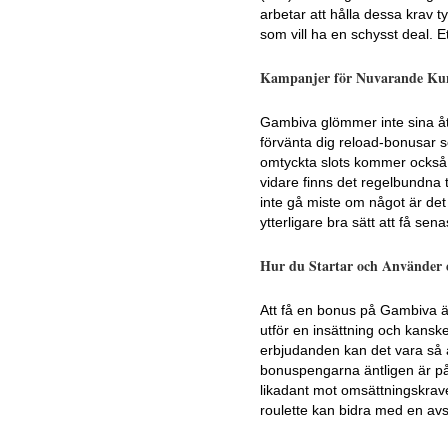
arbetar att hålla dessa krav t
som vill ha en schysst deal. E
Kampanjer för Nuvarande Kun
Gambiva glömmer inte sina å
förvänta dig reload-bonusar s
omtyckta slots kommer också
vidare finns det regelbundna
inte gå miste om något är det
ytterligare bra sätt att få sena
Hur du Startar och Använder
Att få en bonus på Gambiva är
utför en insättning och kansk
erbjudanden kan det vara så a
bonuspengarna äntligen är på 
likadant mot omsättningskrave
roulette kan bidra med en avsev