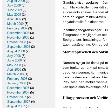
August 2009
(2)
Gambiva visar spelares mående
July 2009
(3)
att hålla kontrollen över ditt
June 2009
(2)
av casinots ansvar. Genom at
May 2009
(2)
bara de legala minimikraven. 
April 2009
(2)
betydelsefulla funktionerna.
March 2009
(5)
February 2009
(3)
Insättningsbegränsningar: Du
December 2008
(3)
Tidsgränser: Möjlighet att sch
November 2008
(1)
Spelgränser: Inställningar fö
October 2008
(3)
Egen avstängning: Om du behö
September 2008
(2)
Mobilupplevelsen och Särs
August 2008
(2)
July 2008
(3)
June 2008
(2)
Numera nyttjar de flesta på m
May 2008
(3)
som funkar utmärkt på smartph
April 2008
(3)
deponera pengar, kommunicer
March 2008
(1)
vare modern webbteknik. Gambi
February 2008
(3)
Play. Men den mobila webbläsa
January 2008
(3)
kan spela dina favoritspel på
December 2007
(3)
November 2007
(5)
Uttagsprocessen och Verifi
October 2007
(2)
September 2007
(4)
August 2007
(3)