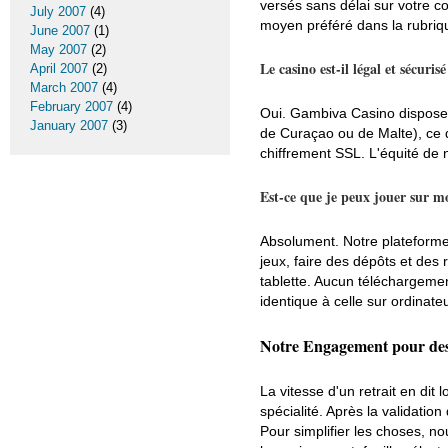
versés sans délai sur votre co
July 2007
(4)
moyen préféré dans la rubriq
June 2007
(1)
May 2007
(2)
Le casino est-il légal et sécuri
April 2007
(2)
March 2007
(4)
February 2007
(4)
Oui. Gambiva Casino dispose d
January 2007
(3)
de Curaçao ou de Malte), ce 
chiffrement SSL. L'équité de 
Est-ce que je peux jouer sur 
Absolument. Notre plateforme
jeux, faire des dépôts et des 
tablette. Aucun téléchargement
identique à celle sur ordinateu
Notre Engagement pour des 
La vitesse d'un retrait en dit
spécialité. Après la validati
Pour simplifier les choses, n