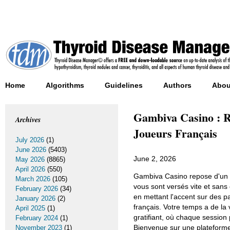
Home
Algorithms
Guidelines
Authors
Abou
Gambiva Casino : R
Archives
Joueurs Français
July 2026
(1)
June 2026
(5403)
June 2, 2026
May 2026
(8865)
April 2026
(550)
Gambiva Casino repose d'un pr
March 2026
(105)
vous sont versés vite et sans
February 2026
(34)
en mettant l'accent sur des 
January 2026
(2)
français. Votre temps a de la 
April 2025
(1)
gratifiant, où chaque session 
February 2024
(1)
Bienvenue sur une plateforme q
November 2023
(1)