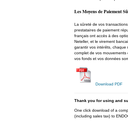
Les Moyens de Paiement Sû
La sûreté de vos transactions
prestataires de paiement répu
français ont accès à des optio
Neteller, et le virement banc
garantir vos intérêts, chaque r
complet de vos mouvements de
vos fonds et vos données son
Download PDF
Thank you for using and
One click download of a compl
(including sales tax) to 