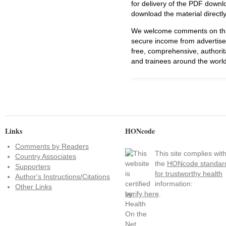
for delivery of the PDF downl
download the material directl
We welcome comments on this 
secure income from advertisem
free, comprehensive, authorit
and trainees around the world
Links
HONcode
Comments by Readers
This site complies wit
Country Associates
the
HONcode standar
Supporters
for trustworthy health
Author's Instructions/Citations
information:
Other Links
verify here
.