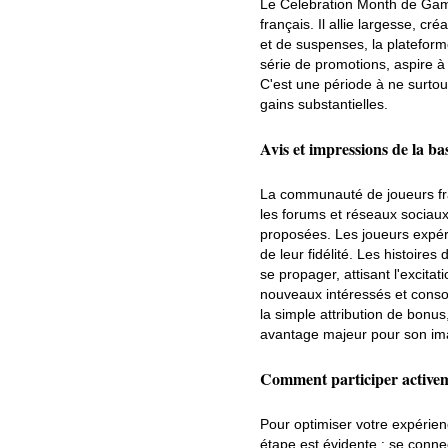
Le Celebration Month de Gam
français. Il allie largesse, 
et de suspenses, la platefor
série de promotions, aspire à 
C'est une période à ne surtou
gains substantielles.
Avis et impressions de la ba
La communauté de joueurs fr
les forums et réseaux sociaux 
proposées. Les joueurs expéri
de leur fidélité. Les histoir
se propager, attisant l'excitat
nouveaux intéressés et conso
la simple attribution de bonu
avantage majeur pour son i
Comment participer active
Pour optimiser votre expérien
étape est évidente : se conn