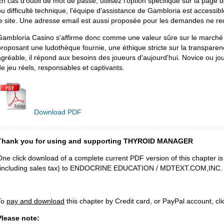
En cas d'oubli de mot de passe, utilisez l'option spécifique sur la page
ou difficulté technique, l'équipe d'assistance de Gambloria est accessible
le site. Une adresse email est aussi proposée pour les demandes ne r
Gambloria Casino s'affirme donc comme une valeur sûre sur le marché 
proposant une ludothèque fournie, une éthique stricte sur la transparence
agréable, il répond aux besoins des joueurs d'aujourd'hui. Novice ou j
de jeu réels, responsables et captivants.
Download PDF
Thank you for using and supporting THYROID MANAGER
One click download of a complete current PDF version of this chapter i
(including sales tax) to ENDOCRINE EDUCATION / MDTEXT.COM,INC.
To
pay and download
this chapter by Credit card, or PayPal account, cl
Please note: