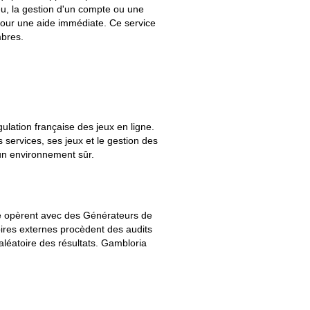
 jeu, la gestion d'un compte ou une
 pour une aide immédiate. Ce service
mbres.
ulation française des jeux en ligne.
 services, ses jeux et le gestion des
un environnement sûr.
ble opèrent avec des Générateurs de
ires externes procèdent des audits
e aléatoire des résultats. Gambloria