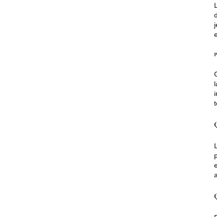
e
P
Q