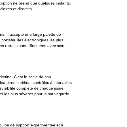
scription ne prend que quelques instants.
aires et directes.
ons. Il accepte une large palette de
ortefeuilles électroniques les plus
s retraits sont effectuées avec soin,
keting. C'est le socle de son
toires certifiés, contrôlés à intervalles
visibilité complète de chaque issue.
es les plus sévères pour la sauvegarde
équipe de support expérimentée et à