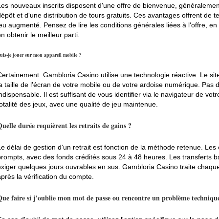
Les nouveaux inscrits disposent d'une offre de bienvenue, généralemen
dépôt et d'une distribution de tours gratuits. Ces avantages offrent de t
jeu augmenté. Pensez de lire les conditions générales liées à l'offre, en
n obtenir le meilleur parti.
uis-je jouer sur mon appareil mobile ?
Certainement. Gambloria Casino utilise une technologie réactive. Le s
la taille de l'écran de votre mobile ou de votre ardoise numérique. Pas de
indispensable. Il est suffisant de vous identifier via le navigateur de vo
totalité des jeux, avec une qualité de jeu maintenue.
uelle durée requièrent les retraits de gains ?
Le délai de gestion d'un retrait est fonction de la méthode retenue. Les
prompts, avec des fonds crédités sous 24 à 48 heures. Les transferts ba
exiger quelques jours ouvrables en sus. Gambloria Casino traite chaqu
après la vérification du compte.
Que faire si j'oublie mon mot de passe ou rencontre un problème techniqu