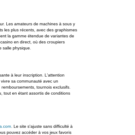
ur. Les amateurs de machines à sous y
ots les plus récents, avec des graphismes
écient la gamme étendue de variantes de
 casino en direct, où des croupiers
e salle physique.
e à leur inscription. L'attention
it vivre sa communauté avec un
, remboursements, tournois exclusifs.
u, tout en étant assortis de conditions
aa.com
. Le site s'ajuste sans difficulté à
Vous pouvez accéder à vos jeux favoris