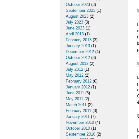
October 2023
(3)
September 2023
(1)
August 2023
(2)
July 2023
(3)
June 2023
(1)
April 2013
(1)
February 2013
(3)
January 2013
(1)
December 2012
(4)
October 2012
(3)
August 2012
(2)
July 2012
(1)
May 2012
(2)
February 2012
(6)
January 2012
(1)
June 2011
(5)
May 2011
(2)
é
March 2011
(2)
February 2011
(3)
January 2011
(7)
November 2010
(4)
October 2010
(1)
September 2010
(2)