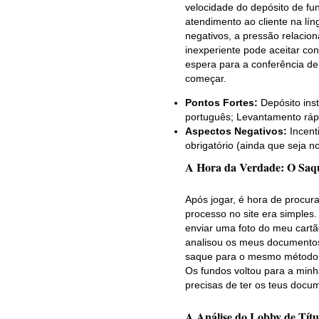
velocidade do depósito de fun
atendimento ao cliente na lín
negativos, a pressão relacio
inexperiente pode aceitar c
espera para a conferência d
começar.
Pontos Fortes:
Depósito inst
português; Levantamento rápi
Aspectos Negativos:
Incent
obrigatório (ainda que seja n
A Hora da Verdade: O Saq
Após jogar, é hora de procura
processo no site era simples.
enviar uma foto do meu cart
analisou os meus documentos 
saque para o mesmo método d
Os fundos voltou para a minh
precisas de ter os teus docu
A Análise do Lobby de Títul