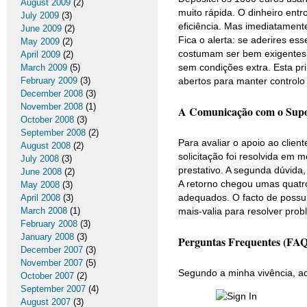
August 2009
(2)
muito rápida. O dinheiro ent
July 2009
(3)
eficiência. Mas imediatament
June 2009
(2)
Fica o alerta: se aderires es
May 2009
(2)
costumam ser bem exigentes. E
April 2009
(2)
sem condições extra. Esta pr
March 2009
(5)
abertos para manter controlo 
February 2009
(3)
December 2008
(3)
November 2008
(1)
A Comunicação com o Suport
October 2008
(3)
September 2008
(2)
Para avaliar o apoio ao client
August 2008
(2)
solicitação foi resolvida em 
July 2008
(3)
prestativo. A segunda dúvida
June 2008
(2)
A retorno chegou umas quatr
May 2008
(3)
adequados. O facto de possu
April 2008
(3)
mais-valia para resolver prob
March 2008
(1)
February 2008
(3)
January 2008
(3)
Perguntas Frequentes (FAQ
December 2007
(3)
November 2007
(5)
Segundo a minha vivência, aq
October 2007
(2)
September 2007
(4)
August 2007
(3)