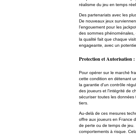
réalisme du jeu en temps réel,
Des partenariats avec les plus
De nouveaux jeux surviennent
l'engouement pour les jackpo
des sommes phénoménales, cap
la qualité fait que chaque vis
engageante, avec un potentiel
Protection et Autorisation 
Pour opérer sur le marché fran
cette condition en détenant u
la garantie d'un contrôle régu
des joueurs et l'intégrité de 
sécuriser toutes les données 
tiers.
Au-delà de ces mesures techn
offre aux joueurs en France de
de perte ou de temps de jeu. 
comportements à risque. Cela 