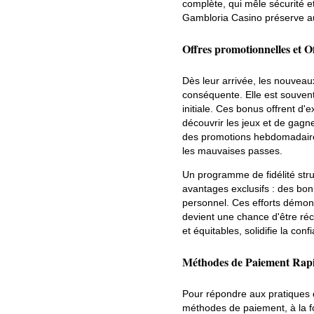
complète, qui mêle sécurité et
Gambloria Casino préserve a
Offres promotionnelles et 
Dès leur arrivée, les nouvea
conséquente. Elle est souvent
initiale. Ces bonus offrent d'
découvrir les jeux et de gagne
des promotions hebdomadaires
les mauvaises passes.
Un programme de fidélité str
avantages exclusifs : des bon
personnel. Ces efforts démon
devient une chance d'être réc
et équitables, solidifie la co
Méthodes de Paiement Rapid
Pour répondre aux pratiques
méthodes de paiement, à la fo