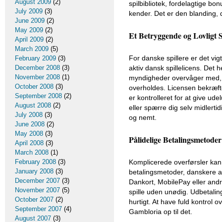
August 2009
(2)
spilbibliotek, fordelagtige 
July 2009
(3)
kender. Det er den blanding, d
June 2009
(2)
May 2009
(2)
Et Betryggende og Lovligt 
April 2009
(2)
March 2009
(5)
For danske spillere er det vi
February 2009
(3)
December 2008
(3)
aktiv dansk spillelicens. Det h
November 2008
(1)
myndigheder overvåger med, at 
October 2008
(3)
overholdes. Licensen bekræf
September 2008
(2)
er kontrolleret for at give ud
August 2008
(2)
eller spærre dig selv midlertid
July 2008
(3)
og nemt.
June 2008
(2)
May 2008
(3)
Pålidelige Betalingsmetoder
April 2008
(3)
March 2008
(1)
February 2008
(3)
Komplicerede overførsler kan 
January 2008
(3)
betalingsmetoder, danskere a
December 2007
(3)
Dankort, MobilePay eller and
November 2007
(5)
spille uden unødig. Udbetalin
October 2007
(2)
hurtigt. At have fuld kontrol 
September 2007
(4)
Gambloria op til det.
August 2007
(3)