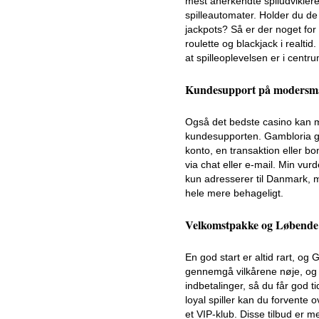
mest anerkendte spiludvikler
spilleautomater. Holder du de 
jackpots? Så er der noget for 
roulette og blackjack i realtid
at spilleoplevelsen er i centru
Kundesupport på modersm
Også det bedste casino kan m
kundesupporten. Gambloria gi
konto, en transaktion eller b
via chat eller e-mail. Min vurd
kun adresserer til Danmark, m
hele mere behageligt.
Velkomstpakke og Løbende 
En god start er altid rart, og 
gennemgå vilkårene nøje, og h
indbetalinger, så du får god t
loyal spiller kan du forvente
et VIP-klub. Disse tilbud er 