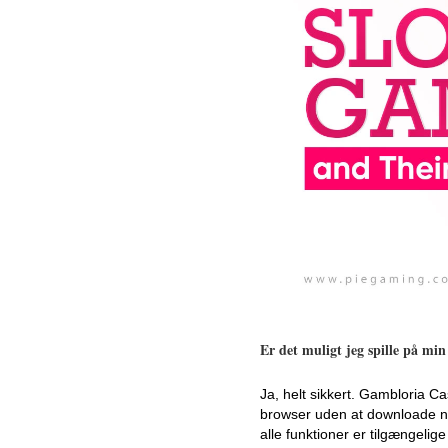
Er det muligt jeg spille på mi
Ja, helt sikkert. Gambloria Ca
browser uden at downloade nog
alle funktioner er tilgængelig