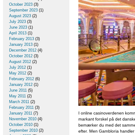
October 2023
(3)
September 2023
(1)
August 2023
(2)
July 2023
(3)
June 2023
(1)
April 2013
(1)
February 2013
(3)
January 2013
(1)
December 2012
(4)
October 2012
(3)
August 2012
(2)
July 2012
(1)
May 2012
(2)
February 2012
(6)
January 2012
(1)
June 2011
(5)
May 2011
(2)
March 2011
(2)
February 2011
(3)
I online casinoverdenen kom
January 2011
(7)
November 2010
(4)
markant forskel på det danske
October 2010
(1)
bemærker du med det samme. Si
September 2010
(2)
efter. Men Gambloria handler