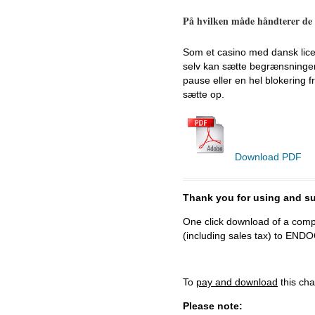
På hvilken måde håndterer de a
Som et casino med dansk licens
selv kan sætte begrænsninger
pause eller en hel blokering fr
sætte op.
Download PDF
Thank you for using and
One click download of a compl
(including sales tax) to 
To
pay and download
this cha
Please note: