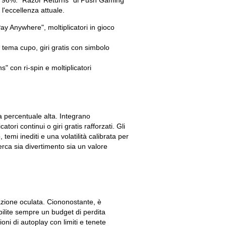
l'eccellenza attuale.
y Anywhere", moltiplicatori in gioco
 tema cupo, giri gratis con simbolo
 con ri-spin e moltiplicatori
 percentuale alta. Integrano
ori continui o giri gratis rafforzati. Gli
temi inediti e una volatilità calibrata per
rca sia divertimento sia un valore
zione oculata. Ciononostante, è
ilite sempre un budget di perdita
ioni di autoplay con limiti e tenete