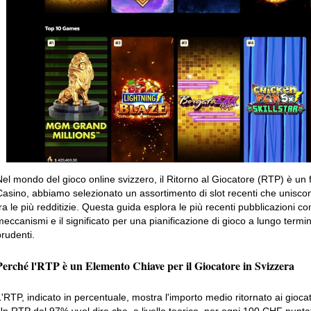
Nel mondo del gioco online svizzero, il Ritorno al Giocatore (RTP) è un
Casino, abbiamo selezionato un assortimento di slot recenti che uniscon
tra le più redditizie. Questa guida esplora le più recenti pubblicazioni 
meccanismi e il significato per una pianificazione di gioco a lungo termin
prudenti.
Perché l'RTP è un Elemento Chiave per il Giocatore in Svizzera
L'RTP, indicato in percentuale, mostra l'importo medio ritornato ai gioca
Un RTP del 97% vuol dire che, a livello teorico, per ogni 100 CHF puntat