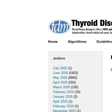
Home
Algorithms
Guidelin
Archives
July 2026
(1)
June 2026
(5403)
May 2026
(8865)
April 2026
(550)
March 2026
(105)
February 2026
(34)
January 2026
(2)
April 2025
(1)
February 2024
(1)
November 2023
(1)