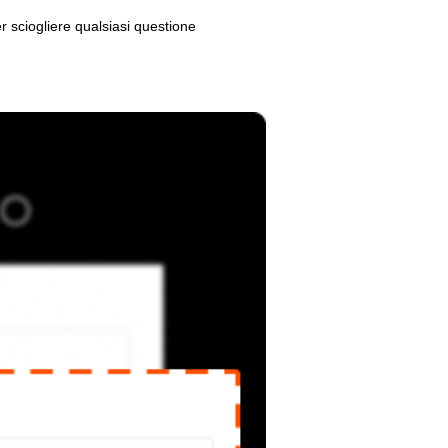
er sciogliere qualsiasi questione