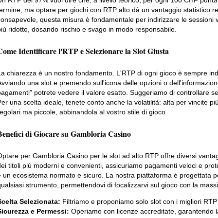
termine, ma optare per giochi con RTP alto dà un vantaggio statistico rea
consapevole, questa misura è fondamentale per indirizzare le sessioni v
più ridotto, dosando rischio e svago in modo responsabile.
Come Identificare l'RTP e Selezionare la Slot Giusta
La chiarezza è un nostro fondamento. L'RTP di ogni gioco è sempre ind
Avviando una slot e premendo sull'icona delle opzioni o dell'informazione
pagamenti" potrete vedere il valore esatto. Suggeriamo di controllare 
Per una scelta ideale, tenete conto anche la volatilità: alta per vincite p
regolari ma piccole, abbinandola al vostro stile di gioco.
Benefici di Giocare su Gambloria Casino
Optare per Gambloria Casino per le slot ad alto RTP offre diversi vantag
ei titoli più moderni e convenienti, assicuriamo pagamenti veloci e protett
e un ecosistema normato e sicuro. La nostra piattaforma è progettata pe
qualsiasi strumento, permettendovi di focalizzarvi sul gioco con la mass
Scelta Selezionata:
Filtriamo e proponiamo solo slot con i migliori RTP e
Sicurezza e Permessi:
Operiamo con licenze accreditate, garantendo l