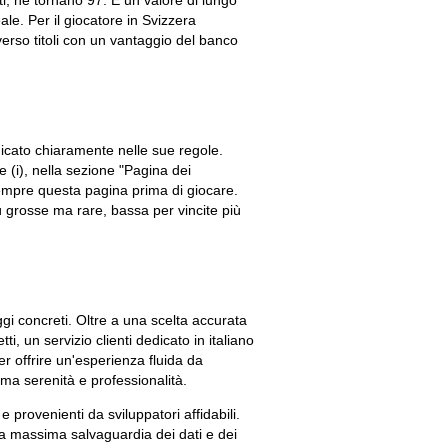
le. Per il giocatore in Svizzera
erso titoli con un vantaggio del banco
icato chiaramente nelle sue regole.
 (i), nella sezione "Pagina dei
sempre questa pagina prima di giocare.
iù grosse ma rare, bassa per vincite più
gi concreti. Oltre a una scelta accurata
i, un servizio clienti dedicato in italiano
r offrire un'esperienza fluida da
ima serenità e professionalità.
 provenienti da sviluppatori affidabili.
a massima salvaguardia dei dati e dei