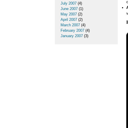
c
July 2007
(4)
June 2007
(1)
May 2007
(2)
April 2007
(2)
March 2007
(4)
February 2007
(4)
January 2007
(3)