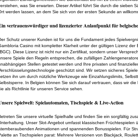
verstehen, was Sie erwarten. Dieser Artikel führt Sie durch die sieben
Ort werden lassen, an dem Sie sich von der ersten Sekunde an willko
Ein vertrauenswürdiger und lizenzierter Anlaufpunkt für belgische
Der Schutz unserer Kunden ist für uns die Fundament jedes Spielverg
Gambloria Casino mit kompletter Klarheit unter der gültigen Lizenz de
(BGC). Diese Lizenz ist nicht nur ein Zertifikat, sondern unser Versprech
unsere Spiele den Regeln entsprechen, die zufälligen Zahlengenerator
unabhängigen Stellen getestet werden und Ihre privaten und finanziell
Verschlüsselungstechnologie geschützt sind. Wir setzen sicheres Spielen
setzen ihn um durch nützliche Werkzeuge wie Einzahlungslimits, Selbst
Selbstsperre. In Belgien können Sie sich darauf vertrauen, dass wir die
sie als Richtlinie für unseren Service sehen.
Unsere Spielwelt: Spielautomaten, Tischspiele & Live-Action
Betreten Sie unsere virtuelle Spielhalle und finden Sie ein sorgfältig 
Unterhaltung. Unser Slot-Angebot umfasst klassischen Früchtespielen ü
atemberaubenden Animationen und spannenden Bonusspielen. Für Strate
Palette an Tischspielen parat: Mehrere Versionen von Blackjack, Roulet