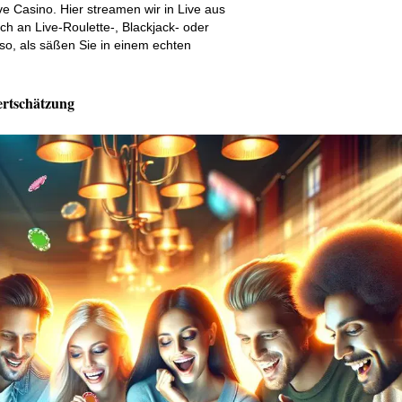
ve Casino. Hier streamen wir in Live aus
ch an Live-Roulette-, Blackjack- oder
o, als säßen Sie in einem echten
rtschätzung