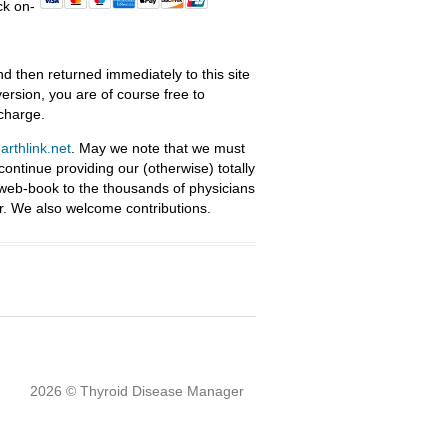
ick on-
nd then returned immediately to this site
ersion, you are of course free to
 charge.
rthlink.net
. May we note that we must
ntinue providing our (otherwise) totally
 web-book to the thousands of physicians
r. We also welcome contributions.
2026 © Thyroid Disease Manager