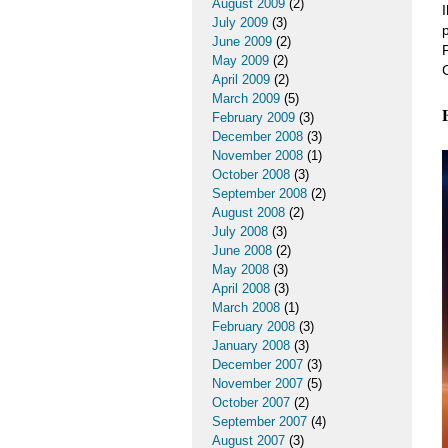
August 2009
(2)
July 2009
(3)
June 2009
(2)
May 2009
(2)
April 2009
(2)
March 2009
(5)
February 2009
(3)
December 2008
(3)
November 2008
(1)
October 2008
(3)
September 2008
(2)
August 2008
(2)
July 2008
(3)
June 2008
(2)
May 2008
(3)
April 2008
(3)
March 2008
(1)
February 2008
(3)
January 2008
(3)
December 2007
(3)
November 2007
(5)
October 2007
(2)
September 2007
(4)
August 2007
(3)