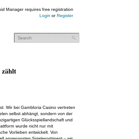
id Manager requires free registration
Login
or
Register
 zählt
 ist. Wir bei Gambloria Casino vertreten
ielen selbst abhängt, sondern von der
inzigartigen Glücksspiellandschaft und
ttform wurde nicht nur mit
che Vorlieben entwickelt. Von
ll angepassten Spielesortiment – wir