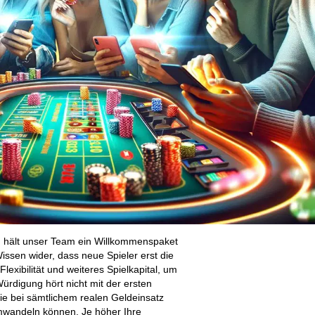
 hält unser Team ein Willkommenspaket
issen wider, dass neue Spieler erst die
lexibilität und weiteres Spielkapital, um
rdigung hört nicht mit der ersten
e bei sämtlichem realen Geldeinsatz
umwandeln können. Je höher Ihre