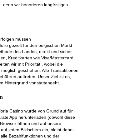
 denn wir honorieren langfristiges
 erfolgen müssen
olio gezielt für den belgischen Markt
ethode des Landes, direkt und sicher
en, Kreditkarten wie Visa/Mastercard
en wir mit Priorität , wobei die
e möglich geschehen. Alle Transaktionen
ühren auftreten. Unser Ziel ist es,
 im Hintergrund vonstattengeht.
en
loria Casino wurde von Grund auf für
rate App herunterladen (obwohl diese
 Browser öffnen und auf unsere
auf jeden Bildschirm ein, bleibt dabei
, alle Bezahlfunktionen und der