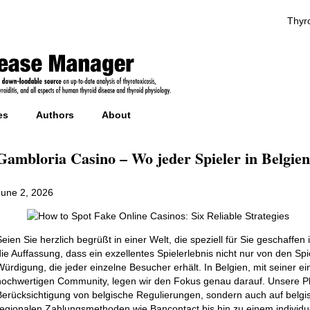
Thyro
es
Authors
About
Gambloria Casino – Wo jeder Spieler in Belgien
June 2, 2026
Seien Sie herzlich begrüßt in einer Welt, die speziell für Sie geschaffen
die Auffassung, dass ein exzellentes Spielerlebnis nicht nur von den Sp
Würdigung, die jeder einzelne Besucher erhält. In Belgien, mit seiner e
hochwertigen Community, legen wir den Fokus genau darauf. Unsere Pla
Berücksichtigung von belgische Regulierungen, sondern auch auf belgis
regionalen Zahlungsmethoden wie Bancontact bis hin zu einem individue