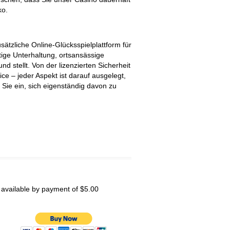
ko.
ätzliche Online-Glücksspielplattform für
ltige Unterhaltung, ortsansässige
 stellt. Von der lizenzierten Sicherheit
ce – jeder Aspekt ist darauf ausgelegt,
Sie ein, sich eigenständig davon zu
s available by payment of $5.00