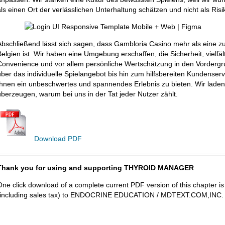
als einen Ort der verlässlichen Unterhaltung schätzen und nicht als Risi
Abschließend lässt sich sagen, dass Gambloria Casino mehr als eine zus
Belgien ist. Wir haben eine Umgebung erschaffen, die Sicherheit, vielfä
Convenience und vor allem persönliche Wertschätzung in den Vordergrund
über das individuelle Spielangebot bis hin zum hilfsbereiten Kundenservi
Ihnen ein unbeschwertes und spannendes Erlebnis zu bieten. Wir laden 
überzeugen, warum bei uns in der Tat jeder Nutzer zählt.
Download PDF
Thank you for using and supporting THYROID MANAGER
One click download of a complete current PDF version of this chapter i
(including sales tax) to ENDOCRINE EDUCATION / MDTEXT.COM,INC.