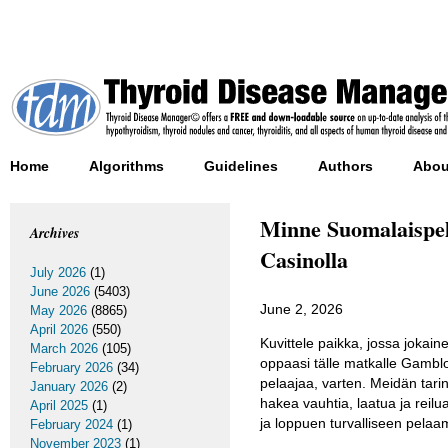
Home
Algorithms
Guidelines
Authors
Abou
Minne Suomalaispel
Archives
Casinolla
July 2026
(1)
June 2026
(5403)
June 2, 2026
May 2026
(8865)
April 2026
(550)
Kuvittele paikka, jossa jokain
March 2026
(105)
oppaasi tälle matkalle Gambl
February 2026
(34)
pelaajaa, varten. Meidän tarin
January 2026
(2)
hakea vauhtia, laatua ja reilu
April 2025
(1)
ja loppuen turvalliseen pelaa
February 2024
(1)
November 2023
(1)