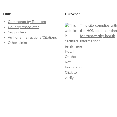
Links
HONcode
Comments by Readers
This site complies wit
Country Associates
the
HONcode standar
Supporters
for trustworthy health
Author's Instructions/Citations
information:
Other Links
verify here
.