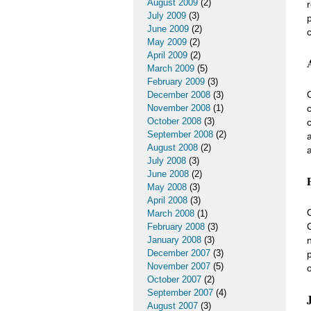
August 2009
(2)
July 2009
(3)
June 2009
(2)
May 2009
(2)
April 2009
(2)
March 2009
(5)
February 2009
(3)
December 2008
(3)
November 2008
(1)
October 2008
(3)
September 2008
(2)
August 2008
(2)
July 2008
(3)
June 2008
(2)
May 2008
(3)
April 2008
(3)
March 2008
(1)
February 2008
(3)
January 2008
(3)
December 2007
(3)
November 2007
(5)
October 2007
(2)
September 2007
(4)
August 2007
(3)