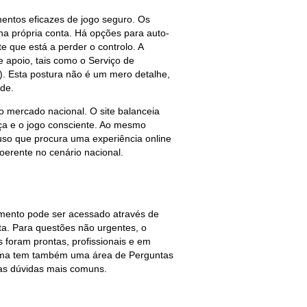
mentos eficazes de jogo seguro. Os
na própria conta. Há opções para auto-
e que está a perder o controlo. A
 apoio, tais como o Serviço de
. Esta postura não é um mero detalhe,
de.
o mercado nacional. O site balanceia
a e o jogo consciente. Ao mesmo
uso que procura uma experiência online
oerente no cenário nacional.
imento pode ser acessado através de
ta. Para questões não urgentes, o
s foram prontas, profissionais e em
forma tem também uma área de Perguntas
 as dúvidas mais comuns.