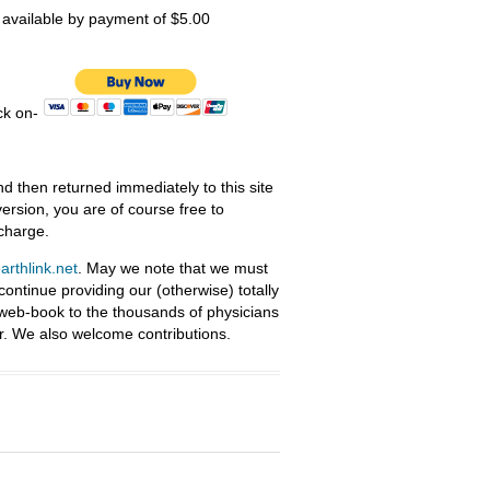
s available by payment of $5.00
ick on-
nd then returned immediately to this site
ersion, you are of course free to
 charge.
rthlink.net
. May we note that we must
ntinue providing our (otherwise) totally
 web-book to the thousands of physicians
r. We also welcome contributions.