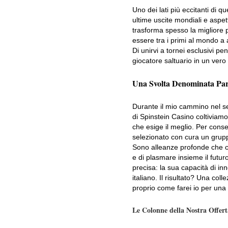
Uno dei lati più eccitanti di q
ultime uscite mondiali e aspett
trasforma spesso la migliore pi
essere tra i primi al mondo a 
Di unirvi a tornei esclusivi pe
giocatore saltuario in un vero
Una Svolta Denominata Par
Durante il mio cammino nel set
di Spinstein Casino coltiviamo
che esige il meglio. Per cons
selezionato con cura un gruppo 
Sono alleanze profonde che ci d
e di plasmare insieme il futu
precisa: la sua capacità di in
italiano. Il risultato? Una col
proprio come farei io per una
Le Colonne della Nostra Offert