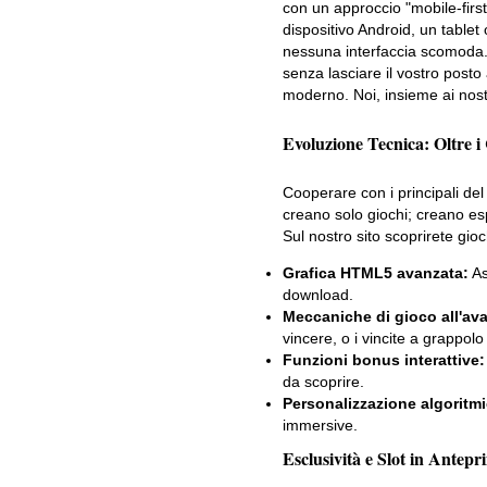
con un approccio "mobile-first
dispositivo Android, un tablet 
nessuna interfaccia scomoda.
senza lasciare il vostro posto 
moderno. Noi, insieme ai nostr
Evoluzione Tecnica: Oltre i
Cooperare con i principali de
creano solo giochi; creano esp
Sul nostro sito scoprirete gi
Grafica HTML5 avanzata:
As
download.
Meccaniche di gioco all'av
vincere, o i vincite a grappolo
Funzioni bonus interattive:
da scoprire.
Personalizzazione algoritmi
immersive.
Esclusività e Slot in Antepri