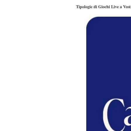
Tipologie di Giochi Live a Vost