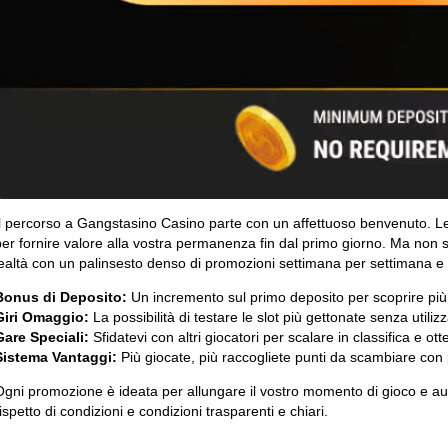
Il percorso a Gangstasino Casino parte con un affettuoso benvenuto. Le 
per fornire valore alla vostra permanenza fin dal primo giorno. Ma non s
lealtà con un palinsesto denso di promozioni settimana per settimana e 
Bonus di Deposito:
Un incremento sul primo deposito per scoprire più 
Giri Omaggio:
La possibilità di testare le slot più gettonate senza utilizz
Gare Speciali:
Sfidatevi con altri giocatori per scalare in classifica e 
Sistema Vantaggi:
Più giocate, più raccogliete punti da scambiare con p
Ogni promozione è ideata per allungare il vostro momento di gioco e aum
ispetto di condizioni e condizioni trasparenti e chiari.