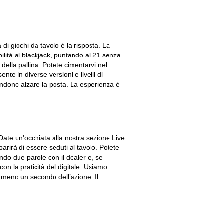
a di giochi da tavolo è la risposta. La
bilità al blackjack, puntando al 21 senza
della pallina. Potete cimentarvi nel
nte in diverse versioni e livelli di
ntendono alzare la posta. La esperienza è
 Date un'occhiata alla nostra sezione Live
parirà di essere seduti al tavolo. Potete
ando due parole con il dealer e, se
 con la praticità del digitale. Usiamo
meno un secondo dell’azione. Il