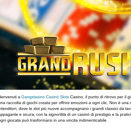
Benvenuti a
Gangstasino Casinò Slots
Casino, il punto di ritrovo per il 
una raccolta di giochi creata per offrire emozioni a ogni clic. Non è un
intenditori, dove le slot più nuove accompagnano i grandi classici da tav
ppagante e sicura, con la signorilità di un casinò di prestigio e la pratici
ogni giocata può trasformarsi in una vincita indimenticabile.