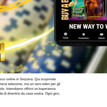
gioco online in Svizzera. Qui scoprirete
a mera selezione, ma un vero eden per gli
olo. Intendiamo offrirvi un’esperienza
tà di divertirsi da casa vostra. Ogni giro,