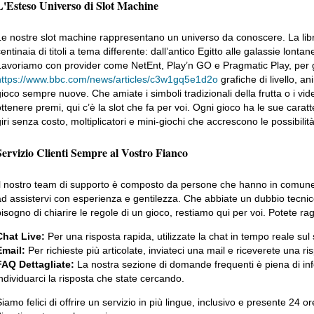
L'Esteso Universo di Slot Machine
Le nostre slot machine rappresentano un universo da conoscere. La li
entinaia di titoli a tema differente: dall’antico Egitto alle galassie lontane
Lavoriamo con provider come NetEnt, Play’n GO e Pragmatic Play, per g
https://www.bbc.com/news/articles/c3w1gq5e1d2o
grafiche di livello, a
gioco sempre nuove. Che amiate i simboli tradizionali della frutta o i vid
ottenere premi, qui c’è la slot che fa per voi. Ogni gioco ha le sue car
iri senza costo, moltiplicatori e mini-giochi che accrescono le possibilità
Servizio Clienti Sempre al Vostro Fianco
Il nostro team di supporto è composto da persone che hanno in comune 
ad assistervi con esperienza e gentilezza. Che abbiate un dubbio tec
bisogno di chiarire le regole di un gioco, restiamo qui per voi. Potete ra
Chat Live:
Per una risposta rapida, utilizzate la chat in tempo reale sul s
Email:
Per richieste più articolate, inviateci una mail e riceverete una 
FAQ Dettagliate:
La nostra sezione di domande frequenti è piena di inf
individuarci la risposta che state cercando.
iamo felici di offrire un servizio in più lingue, inclusivo e presente 24 or