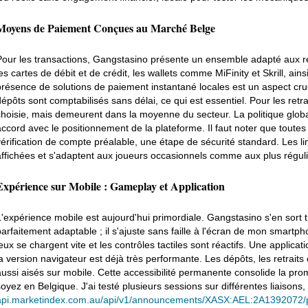
Moyens de Paiement Conçues au Marché Belge
Pour les transactions, Gangstasino présente un ensemble adapté aux r
les cartes de débit et de crédit, les wallets comme MiFinity et Skrill, ai
présence de solutions de paiement instantané locales est un aspect cruc
dépôts sont comptabilisés sans délai, ce qui est essentiel. Pour les retra
choisie, mais demeurent dans la moyenne du secteur. La politique global
accord avec le positionnement de la plateforme. Il faut noter que toutes
vérification de compte préalable, une étape de sécurité standard. Les li
affichées et s'adaptent aux joueurs occasionnels comme aux plus réguli
Expérience sur Mobile : Gameplay et Application
L'expérience mobile est aujourd'hui primordiale. Gangstasino s'en sort tr
parfaitement adaptable ; il s'ajuste sans faille à l'écran de mon smartph
jeux se chargent vite et les contrôles tactiles sont réactifs. Une applica
la version navigateur est déjà très performante. Les dépôts, les retraits e
aussi aisés sur mobile. Cette accessibilité permanente consolide la pr
soyez en Belgique. J'ai testé plusieurs sessions sur différentes liaisons
api.marketindex.com.au/api/v1/announcements/XASX:AEL:2A1392072/pdf/