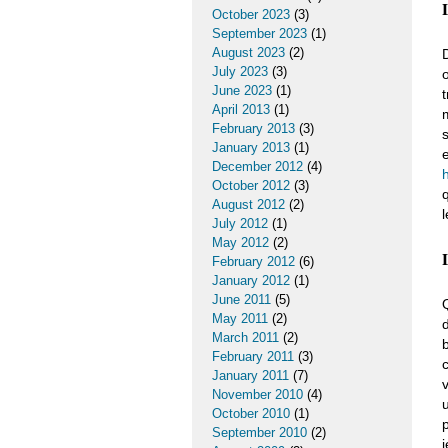
October 2023
(3)
September 2023
(1)
August 2023
(2)
July 2023
(3)
June 2023
(1)
April 2013
(1)
February 2013
(3)
January 2013
(1)
December 2012
(4)
October 2012
(3)
August 2012
(2)
July 2012
(1)
May 2012
(2)
February 2012
(6)
January 2012
(1)
June 2011
(5)
May 2011
(2)
March 2011
(2)
b
February 2011
(3)
January 2011
(7)
November 2010
(4)
October 2010
(1)
September 2010
(2)