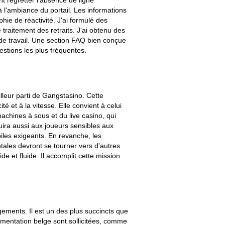
nt regretter l'absence de ligne
l'ambiance du portail. Les informations
phie de réactivité. J'ai formulé des
traitement des retraits. J'ai obtenu des
de travail. Une section FAQ bien conçue
estions les plus fréquentes.
illeur parti de Gangstasino. Cette
ité et à la vitesse. Elle convient à celui
achines à sous et du live casino, qui
duira aussi aux joueurs sensibles aux
iles exigeants. En revanche, les
tales devront se tourner vers d'autres
e et fluide. Il accomplit cette mission
agements. Il est un des plus succincts que
ementation belge sont sollicitées, comme