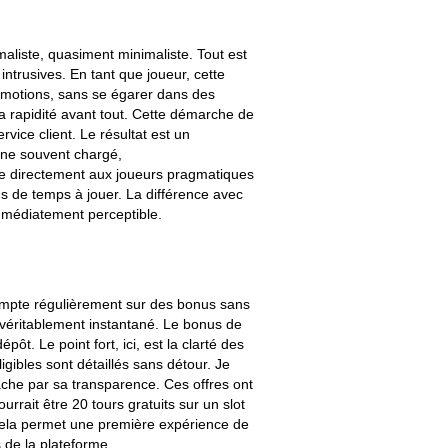
maliste, quasiment minimaliste. Tout est
 intrusives. En tant que joueur, cette
romotions, sans se égarer dans des
la rapidité avant tout. Cette démarche de
vice client. Le résultat est un
gne souvent chargé,
e directement aux joueurs pragmatiques
us de temps à jouer. La différence avec
mmédiatement perceptible.
ompte régulièrement sur des bonus sans
 véritablement instantané. Le bonus de
ôt. Le point fort, ici, est la clarté des
igibles sont détaillés sans détour. Je
tâche par sa transparence. Ces offres ont
rrait être 20 tours gratuits sur un slot
Cela permet une première expérience de
 de la plateforme.