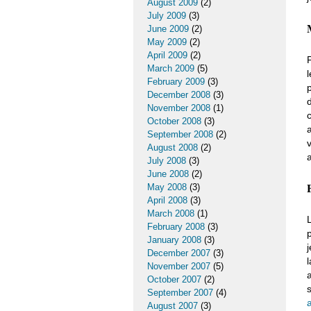
August 2009
(2)
July 2009
(3)
June 2009
(2)
May 2009
(2)
April 2009
(2)
March 2009
(5)
February 2009
(3)
December 2008
(3)
November 2008
(1)
October 2008
(3)
September 2008
(2)
August 2008
(2)
July 2008
(3)
June 2008
(2)
May 2008
(3)
April 2008
(3)
March 2008
(1)
February 2008
(3)
January 2008
(3)
December 2007
(3)
November 2007
(5)
October 2007
(2)
September 2007
(4)
August 2007
(3)