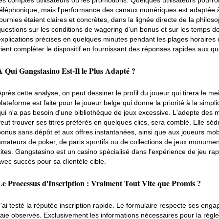
les comptes utilisateurs ou les promotions. Quelques utilisateurs pourro
téléphonique, mais l'performance des canaux numériques est adaptée à 
fournies étaient claires et concrètes, dans la lignée directe de la philoso
questions sur les conditions de wagering d'un bonus et sur les temps de 
explications précises en quelques minutes pendant les plages horaires 
vient compléter le dispositif en fournissant des réponses rapides aux qu
À Qui Gangstasino Est-Il le Plus Adapté ?
Après cette analyse, on peut dessiner le profil du joueur qui tirera le me
lateforme est faite pour le joueur belge qui donne la priorité à la simplic
qui n'a pas besoin d'une bibliothèque de jeux excessive. L'adepte des m
veut trouver ses titres préférés en quelques clics, sera comblé. Elle sé
bonus sans dépôt et aux offres instantanées, ainsi que aux joueurs mob
amateurs de poker, de paris sportifs ou de collections de jeux monumen
sites. Gangstasino est un casino spécialisé dans l'expérience de jeu rapid
avec succès pour sa clientèle cible.
Le Processus d'Inscription : Vraiment Tout Vite que Promis ?
J'ai testé la réputée inscription rapide. Le formulaire respecte ses eng
j'aie observés. Exclusivement les informations nécessaires pour la régl