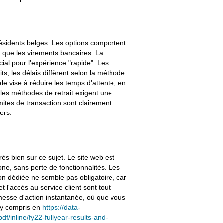
ésidents belges. Les options comportent
nsi que les virements bancaires. La
ial pour l'expérience "rapide". Les
its, les délais diffèrent selon la méthode
e vise à réduire les temps d'attente, en
 les méthodes de retrait exigent une
mites de transaction sont clairement
ers.
ès bien sur ce sujet. Le site web est
one, sans perte de fonctionnalités. Les
tion dédiée ne semble pas obligatoire, car
t l'accès au service client sont tout
omesse d'action instantanée, où que vous
, y compris en
https://data-
inline/fy22-fullyear-results-and-