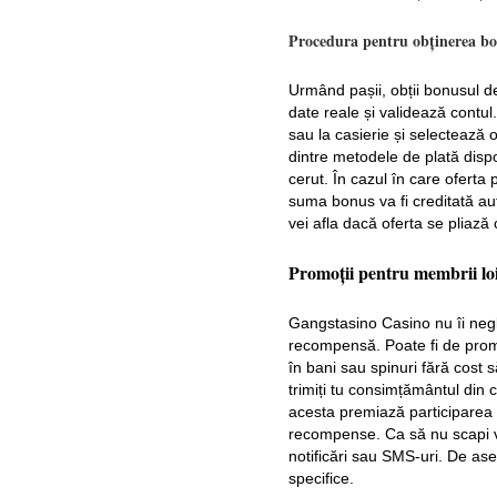
Procedura pentru obținerea bon
Urmând pașii, obții bonusul de
date reale și validează contu
sau la casierie și selectează 
dintre metodele de plată dis
cerut. În cazul în care ofert
suma bonus va fi creditată aut
vei afla dacă oferta se pliază c
Promoții pentru membrii lo
Gangstasino Casino nu îi negli
recompensă. Poate fi de promo
în bani sau spinuri fără cost 
trimiți tu consimțământul din
acesta premiază participarea c
recompense. Ca să nu scapi vre
notificări sau SMS-uri. De as
specifice.