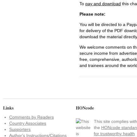
To
pay and download
this cha
Please note:
You will be directed to a Payp
for delivery of the PDF downl
download the material directl
We welcome comments on this 
secure income from advertisem
free, comprehensive, authorit
and trainees around the world
Links
HONcode
Comments by Readers
This site complies wit
Country Associates
the
HONcode standar
Supporters
for trustworthy health
Author's Instructions/Citations