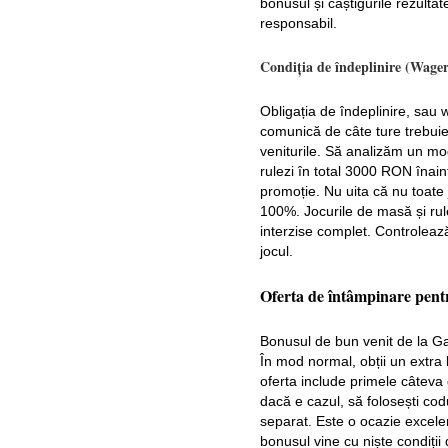
bonusul și câștigurile rezulta
responsabil.
Condiția de îndeplinire (Wage
Obligația de îndeplinire, sau 
comunică de câte ture trebuie
veniturile. Să analizăm un mo
rulezi în total 3000 RON înai
promoție. Nu uita că nu toate 
100%. Jocurile de masă și rul
interzise complet. Controlează 
jocul.
Oferta de întâmpinare pent
Bonusul de bun venit de la Ga
În mod normal, obții un extr
oferta include primele câteva 
dacă e cazul, să folosești cod
separat. Este o ocazie excelent
bonusul vine cu niște condiții 