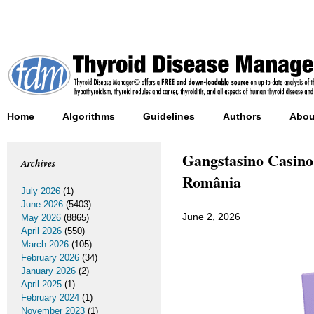
Home
Algorithms
Guidelines
Authors
Abou
Gangstasino Casino 
Archives
România
July 2026
(1)
June 2026
(5403)
June 2, 2026
May 2026
(8865)
April 2026
(550)
March 2026
(105)
February 2026
(34)
January 2026
(2)
April 2025
(1)
February 2024
(1)
November 2023
(1)