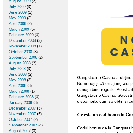
August 2009
(2)
July 2009
(3)
June 2009
(2)
May 2009
(2)
April 2009
(2)
March 2009
(5)
February 2009
(3)
December 2008
(3)
November 2008
(1)
October 2008
(3)
September 2008
(2)
August 2008
(2)
July 2008
(3)
June 2008
(2)
Gangstasino Casino a obținut
May 2008
(3)
Numeroși jucători ajung aici p
April 2008
(3)
cunoști bine regulile. Acest ar
March 2008
(1)
Gangstasino Casino. Găsești a
February 2008
(3)
disponibile, cum se obțin și c
January 2008
(3)
December 2007
(3)
Ce este un cod bonus la Ga
November 2007
(5)
October 2007
(2)
September 2007
(4)
Codul bonus de la Gangstasino 
August 2007
(3)