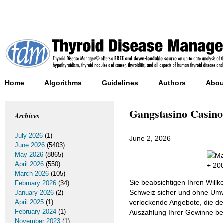
Home
Algorithms
Guidelines
Authors
Abou
Gangstasino Casino
Archives
July 2026
(1)
June 2, 2026
June 2026
(5403)
May 2026
(8865)
April 2026
(550)
March 2026
(105)
Sie beabsichtigen Ihren Will
February 2026
(34)
Schweiz sicher und ohne Um
January 2026
(2)
April 2025
(1)
verlockende Angebote, die de
February 2024
(1)
Auszahlung Ihrer Gewinne besc
November 2023
(1)