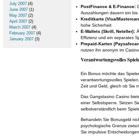
July 2007
(4)
PostFinance & E-Finance:
D
June 2007
(1)
Auszahlungen dauern ein bis 
May 2007
(2)
Kreditkarte (Visa/Mastercar
April 2007
(2)
hohe Sicherheit.
March 2007
(4)
E-Wallets (Skrill, Neteller):
Ä
February 2007
(4)
Effizienz und ein separates S
January 2007
(3)
Prepaid-Karten (Paysafecar
nutzen ihn anonym im Casino
Verantwortungsvolles Spie
Ein Bonus möchte das Spielerl
verantwortungsvolles Spielen
Zeit und Geld, gleich ob Sie 
Das Gangstasino Casino bietet
einer Selbstsperre. Setzen Sie
selbstverständlich beim Spiel
Behandeln Sie Bonusgeld nicht
psychologische Grenze zwisc
Sie impulsive Entscheidungen