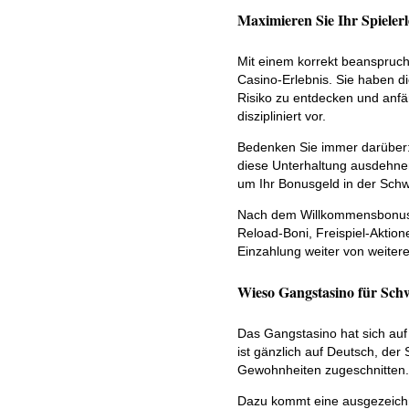
Maximieren Sie Ihr Spielerl
Mit einem korrekt beanspruc
Casino-Erlebnis. Sie haben d
Risiko zu entdecken und anfän
diszipliniert vor.
Bedenken Sie immer darüber: G
diese Unterhaltung ausdehnen
um Ihr Bonusgeld in der Sch
Nach dem Willkommensbonus lo
Reload-Boni, Freispiel-Aktio
Einzahlung weiter von weitere
Wieso Gangstasino für Schwe
Das Gangstasino hat sich auf
ist gänzlich auf Deutsch, de
Gewohnheiten zugeschnitten.
Dazu kommt eine ausgezeichne