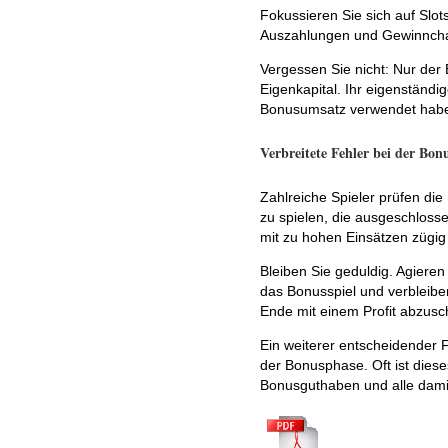
Fokussieren Sie sich auf Slots
Auszahlungen und Gewinnchan
Vergessen Sie nicht: Nur der
Eigenkapital. Ihr eigenständi
Bonusumsatz verwendet hab
Verbreitete Fehler bei der Bo
Zahlreiche Spieler prüfen die
zu spielen, die ausgeschloss
mit zu hohen Einsätzen zügig 
Bleiben Sie geduldig. Agieren 
das Bonusspiel und verbleibe
Ende mit einem Profit abzusc
Ein weiterer entscheidender 
der Bonusphase. Oft ist diese
Bonusguthaben und alle dam