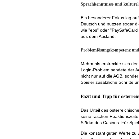
Sprachkenntnisse und kulturel
Ein besonderer Fokus lag auf
Deutsch und nutzten sogar di
wie "eps" oder "PaySafeCard"
aus dem Ausland.
Problemlösungskompetenz und 
Mehrmals erstreckte sich der
Login-Problem sendete der Ag
nicht nur auf die AGB, sonde
Spieler zusätzliche Schritte un
Fazit und Tipp für österreic
Das Urteil des österreichisch
seine raschen Reaktionszeite
Stärke des Casinos. Für Spiel
Die konstant guten Werte zu w