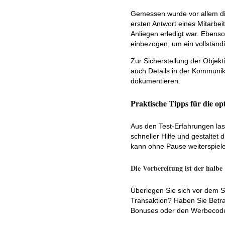
Gemessen wurde vor allem die
ersten Antwort eines Mitarbei
Anliegen erledigt war. Ebens
einbezogen, um ein vollständ
Zur Sicherstellung der Objekt
auch Details in der Kommunik
dokumentieren.
Praktische Tipps für die o
Aus den Test-Erfahrungen lass
schneller Hilfe und gestaltet 
kann ohne Pause weiterspiel
Die Vorbereitung ist der halbe
Überlegen Sie sich vor dem S
Transaktion? Haben Sie Betra
Bonuses oder den Werbecode 