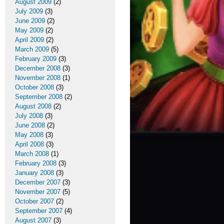
August 2009
(2)
July 2009
(3)
June 2009
(2)
May 2009
(2)
April 2009
(2)
March 2009
(5)
February 2009
(3)
December 2008
(3)
November 2008
(1)
October 2008
(3)
September 2008
(2)
August 2008
(2)
July 2008
(3)
June 2008
(2)
May 2008
(3)
April 2008
(3)
March 2008
(1)
February 2008
(3)
January 2008
(3)
December 2007
(3)
November 2007
(5)
October 2007
(2)
September 2007
(4)
August 2007
(3)