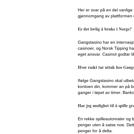
Her er svar på en del vanlige
gjennomgang av plattformen o
Er det lovlig å bruke i Norge?
Gangstasino har en internasj
casinoer, og Norsk Tipping har
eget ansvar. Casinot godtar li
Hvor raskt tar uttak hos Gang
Ifølge Gangstasino skal utbeta
kontoen din, kommer an på b
ganger i løpet av timer. Banko
Har jeg mulighet til å spille gr
En rekke spilleautomater og b
penger uten å satse noe. Dett
penger for å delta.