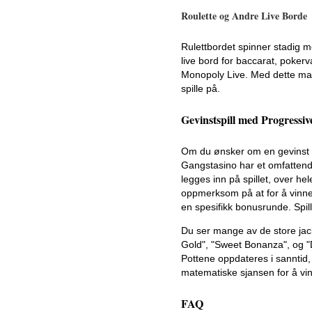
Roulette og Andre Live Borde
Rulettbordet spinner stadig m
live bord for baccarat, poke
Monopoly Live. Med dette man
spille på.
Gevinstspill med Progressi
Om du ønsker om en gevinst so
Gangstasino har et omfattende
legges inn på spillet, over he
oppmerksom på at for å vinn
en spesifikk bonusrunde. Spiller
Du ser mange av de store jack
Gold", "Sweet Bonanza", og "D
Pottene oppdateres i sanntid, 
matematiske sjansen for å vi
FAQ