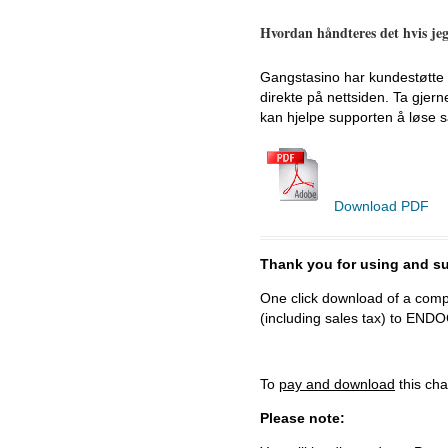
Hvordan håndteres det hvis jeg 
Gangstasino har kundestøtte v
direkte på nettsiden. Ta gjern
kan hjelpe supporten å løse s
Download PDF
Thank you for using and
One click download of a compl
(including sales tax) to 
To
pay and download
this cha
Please note: