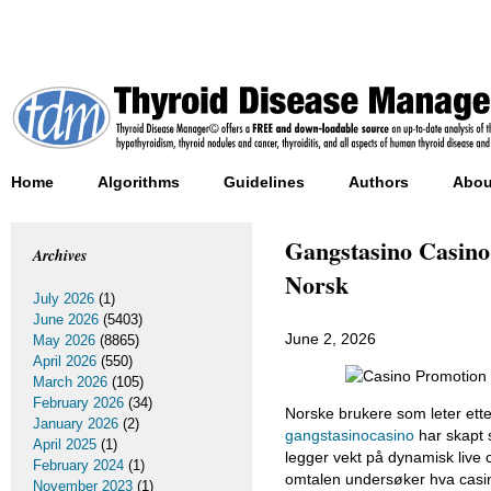
Home
Algorithms
Guidelines
Authors
Abou
Gangstasino Casino 
Archives
Norsk
July 2026
(1)
June 2026
(5403)
June 2, 2026
May 2026
(8865)
April 2026
(550)
March 2026
(105)
February 2026
(34)
Norske brukere som leter etter
January 2026
(2)
gangstasinocasino
har skapt 
April 2025
(1)
legger vekt på dynamisk live
February 2024
(1)
omtalen undersøker hva casino
November 2023
(1)