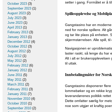
setter i gang. Formålet er å ti
October 2023
(3)
September 2023
(1)
Spilleopplevelse og Mobilpl
August 2023
(2)
July 2023
(3)
June 2023
(1)
Gangstasino har en moderne n
April 2013
(1)
ned for norske spillere. Alt g
February 2013
(3)
og tar lite plass på enheten. 
January 2013
(1)
skjermstørrelsen. Alle spill, t
December 2012
(4)
October 2012
(3)
Navigasjonen er uproblematisk.
August 2012
(2)
laster raskt, så lenge du har 
July 2012
(1)
Alt i alt er brukeropplevelsen 
May 2012
(2)
til uttak.
February 2012
(6)
January 2012
(1)
Innbetalingmåter for Nors
June 2011
(5)
May 2011
(2)
March 2011
(2)
Gangstasino disponerer flere b
February 2011
(3)
lommebøker og en rekke krypto
January 2011
(7)
leverandørenes politikk rettet
November 2010
(4)
Dette omfatter særlig for meto
October 2010
(1)
noe som utgjør et kraftig poe
September 2010
(2)