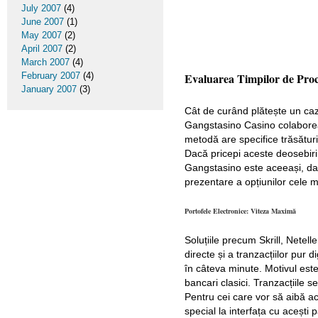
July 2007
(4)
June 2007
(1)
May 2007
(2)
April 2007
(2)
March 2007
(4)
February 2007
(4)
Evaluarea Timpilor de Proce
January 2007
(3)
Cât de curând plătește un caz
Gangstasino Casino colaborea
metodă are specifice trăsături
Dacă pricepi aceste deosebiri,
Gangstasino este aceeași, dar
prezentare a opțiunilor cele 
Portofele Electronice: Viteza Maximă
Soluțiile precum Skrill, Netel
directe și a tranzacțiilor pur d
în câteva minute. Motivul este
bancari clasici. Tranzacțiile 
Pentru cei care vor să aibă a
special la interfața cu acești