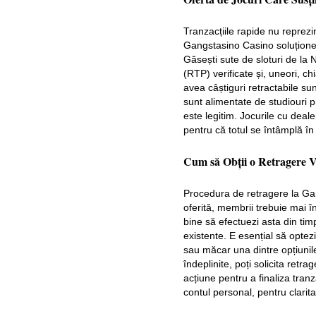
Tranzacțiile rapide nu reprezi
Gangstasino Casino soluționeaz
Găsești sute de sloturi de la 
(RTP) verificate și, uneori, 
avea câștiguri retractabile su
sunt alimentate de studiouri 
este legitim. Jocurile cu deale
pentru că totul se întâmplă în 
Cum să Obții o Retragere V
Procedura de retragere la Gang
oferită, membrii trebuie mai în
bine să efectuezi asta din timp
existente. E esențial să optez
sau măcar una dintre opțiuni
îndeplinite, poți solicita retr
acțiune pentru a finaliza tranz
contul personal, pentru clari