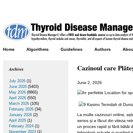
Home
Algorithms
Guidelines
Authors
Abou
Cazinoul care Plăte
Archives
July 2026
(1)
June 2, 2026
June 2026
(5403)
May 2026
(8865)
April 2026
(550)
March 2026
(105)
February 2026
(34)
La multe cazinouri online, aște
January 2026
(2)
April 2025
(1)
serios și a făcut din viteza re
February 2024
(1)
un proces rapid și fără bătăi 
November 2023
(1)
tehnologii actuale și punând 