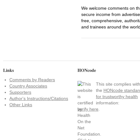
We welcome comments on this 
secure income from advertisem
free, comprehensive, authorit
and trainees around the world
Links
HONcode
Comments by Readers
This site complies wit
Country Associates
the
HONcode standar
Supporters
for trustworthy health
Author's Instructions/Citations
information:
Other Links
verify here
.