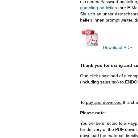
ein neues Passwort bestellen
gambling-addiction
Ihre E-Ma
Sie sich an unser deutschspr
helfen Ihnen prompt weiter, d
Download PDF
Thank you for using and
One click download of a compl
(including sales tax) to 
To
pay and download
this cha
Please note:
You will be directed to a Payp
for delivery of the PDF downl
download the material directl