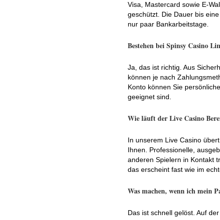
Visa, Mastercard sowie E-Wal
geschützt. Die Dauer bis eine
nur paar Bankarbeitstage.
Bestehen bei Spinsy Casino Li
Ja, das ist richtig. Aus Sich
können je nach Zahlungsmetho
Konto können Sie persönliche
geeignet sind.
Wie läuft der Live Casino Bere
In unserem Live Casino übertr
Ihnen. Professionelle, ausgeb
anderen Spielern in Kontakt t
das erscheint fast wie im ech
Was machen, wenn ich mein Pa
Das ist schnell gelöst. Auf d