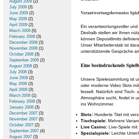
August 2009
(2)
July 2009
(3)
Verantwortungsbewusstes Spiel
June 2009
(2)
May 2009
(2)
April 2009
(2)
Ein verantwortungsvoller und
March 2009
(5)
Deshalb stellen wir Ihnen nüt
February 2009
(3)
können Depositlimits definier
December 2008
(3)
Unser Mitarbeiterstab ist dar
November 2008
(1)
unterstützende Gespräche an
October 2008
(3)
September 2008
(2)
Eine beeindruckende Spielbi
August 2008
(2)
July 2008
(3)
June 2008
(2)
Unsere Spielesammlung ist umf
May 2008
(3)
oder moderne Video Slots mit 
April 2008
(3)
fesselt. Natürlich sind Tisch
March 2008
(1)
Atmosphäre sucht, findet in 
February 2008
(3)
ins Wohnzimmer.
January 2008
(3)
December 2007
(3)
Slots:
Hunderte Titel mit ve
November 2007
(5)
Tischspiele:
Mehrere Variant
October 2007
(2)
Live Casino:
Live-Spiele mit
September 2007
(4)
Spezialspiele:
Leichte Unterh
August 2007
(3)