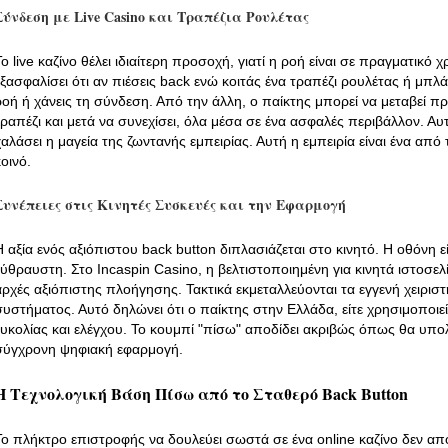
Σύνδεση με Live Casino και Τραπέζια Ρουλέτας
Το live καζίνο θέλει ιδιαίτερη προσοχή, γιατί η ροή είναι σε πραγματικό χ
εξασφαλίσει ότι αν πιέσεις back ενώ κοιτάς ένα τραπέζι ρουλέτας ή μπ
ροή ή χάνεις τη σύνδεση. Από την άλλη, ο παίκτης μπορεί να μεταβεί πρ
τραπέζι και μετά να συνεχίσει, όλα μέσα σε ένα ασφαλές περιβάλλον. Αυτή
χαλάσει η μαγεία της ζωντανής εμπειρίας. Αυτή η εμπειρία είναι ένα από
κοινό.
Συνέπειες στις Κινητές Συσκευές και την Εφαρμογή
Η αξία ενός αξιόπιστου back button διπλασιάζεται στο κινητό. Η οθόνη ε
εύθραυστη. Στο Incaspin Casino, η βελτιστοποιημένη για κινητά ιστοσελί
αρχές αξιόπιστης πλοήγησης. Τακτικά εκμεταλλεύονται τα εγγενή χειρισ
συστήματος. Αυτό δηλώνει ότι ο παίκτης στην Ελλάδα, είτε χρησιμοποιεί A
ευκολίας και ελέγχου. Το κουμπί "πίσω" αποδίδει ακριβώς όπως θα υπ
σύγχρονη ψηφιακή εφαρμογή.
Η Τεχνολογική Βάση Πίσω από το Σταθερό Back Button
Το πλήκτρο επιστροφής να δουλεύει σωστά σε ένα online καζίνο δεν απο