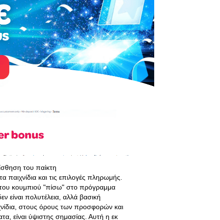
αίσθηση του παίκτη
τα παιχνίδια και τις επιλογές πληρωμής.
α του κουμπιού "πίσω" στο πρόγραμμα
εν είναι πολυτέλεια, αλλά βασική
ιχνίδια, στους όρους των προσφορών και
τα, είναι ύψιστης σημασίας. Αυτή η εκ