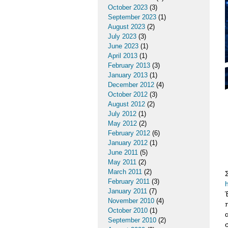
October 2023
(3)
September 2023
(1)
August 2023
(2)
July 2023
(3)
June 2023
(1)
April 2013
(1)
February 2013
(3)
January 2013
(1)
December 2012
(4)
October 2012
(3)
August 2012
(2)
July 2012
(1)
May 2012
(2)
February 2012
(6)
January 2012
(1)
June 2011
(5)
May 2011
(2)
March 2011
(2)
February 2011
(3)
January 2011
(7)
November 2010
(4)
October 2010
(1)
September 2010
(2)