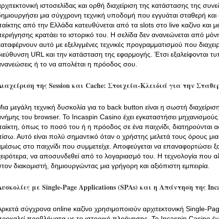
αρχιτεκτονική ιστοσελίδας και ορθή διαχείριση της κατάστασης της συνεδ
δημιουργήσει μια σύγχρονη τεχνική υποδομή που εγγυάται σταθερή κα
παίκτης από την Ελλάδα κατευθύνεται από τα slots στο live καζίνο και 
περιήγησης κρατάει το ιστορικό του. Η σελίδα δεν ανανεώνεται από μόν
καταφέρνουν αυτό με εξελιγμένες τεχνικές προγραμματισμού που διαχειρ
διεύθυνση URL και την κατάσταση της εφαρμογής. Έτσι εξαλείφονται τυ
ανανεώσεις ή το να απολέται η πρόοδος σου.
Διαχείριση της Session και Cache: Στοιχεία-Κλειδιά για την Σταθ
Μια μεγάλη τεχνική δυσκολία για το back button είναι η σωστή διαχείρι
μνήμης του browser. Το Incaspin Casino έχει εγκαταστήσει μηχανισμού
παίκτη, όπως το ποσό του ή η πρόοδος σε ένα παιχνίδι, διατηρούνται 
πίσω. Αυτό είναι πολύ σημαντικό όταν ο χρήστης μελετά τους όρους μι
αμέσως στο παιχνίδι που συμμετείχε. Αποφεύγεται να επαναφορτώσει ξ
χειρότερα, να αποσυνδεθεί από το λογαριασμό του. Η τεχνολογία που αξ
στον διακομιστή, δημιουργώντας μια γρήγορη και αξιόπιστη εμπειρία.
Δυσκολίες με Single-Page Applications (SPAs) και η Απάντηση της Inc
Αρκετά σύγχρονα online καζίνο χρησιμοποιούν αρχιτεκτονική Single-Pag
προκαλεί προβλήματα με το ιστορικό πλοήγησης. Το Incaspin Casino έχ