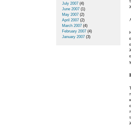
July 2007
(4)
June 2007
(1)
May 2007
(2)
April 2007
(2)
March 2007
(4)
February 2007
(4)
January 2007
(3)