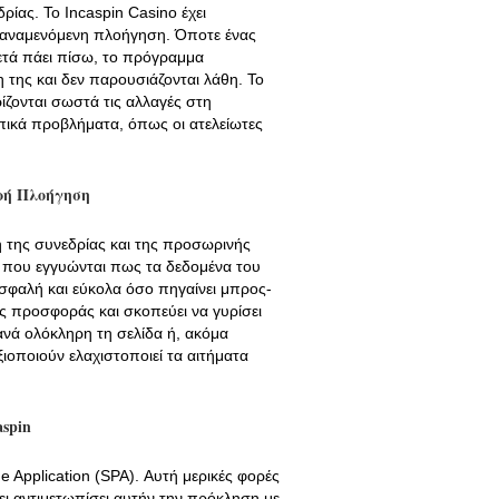
ρίας. Το Incaspin Casino έχει
ι αναμενόμενη πλοήγηση. Όποτε ένας
μετά πάει πίσω, το πρόγραμμα
η της και δεν παρουσιάζονται λάθη. Το
ίζονται σωστά τις αλλαγές στη
πικά προβλήματα, όπως οι ατελείωτες
ερή Πλοήγηση
ση της συνεδρίας και της προσωρινής
ς που εγγυώνται πως τα δεδομένα του
ασφαλή και εύκολα όσο πηγαίνει μπρος-
ας προσφοράς και σκοπεύει να γυρίσει
ανά ολόκληρη τη σελίδα ή, ακόμα
ιοποιούν ελαχιστοποιεί τα αιτήματα
aspin
e Application (SPA). Αυτή μερικές φορές
ει αντιμετωπίσει αυτήν την πρόκληση με