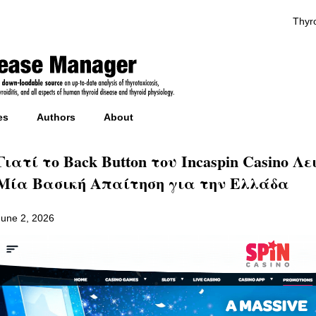
Thyro
es
Authors
About
Γιατί το Back Button του Incaspin Casino Λ
Μία Βασική Απαίτηση για την Ελλάδα
June 2, 2026