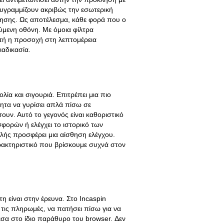
υθυγραμμίζουν ακριβώς την εσωτερική
ησης. Ως αποτέλεσμα, κάθε φορά που ο
ύμενη οθόνη. Με όμοια φίλτρα
Αυτή η προσοχή στη λεπτομέρεια
ιαδικασία.
λία και σιγουριά. Επιτρέπει μια πιο
ότητα να γυρίσει απλά πίσω σε
ουν. Αυτό το γεγονός είναι καθοριστικό
οσφορών ή ελέγχει το ιστορικό των
λής προσφέρει μια αίσθηση ελέγχου.
αρακτηριστικό που βρίσκουμε συχνά στον
η είναι στην έρευνα. Στο Incaspin
ι τις πληρωμές, να πατήσει πίσω για να
 μέσα στο ίδιο παράθυρο του browser. Δεν