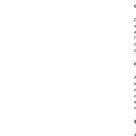
D
l
c
d