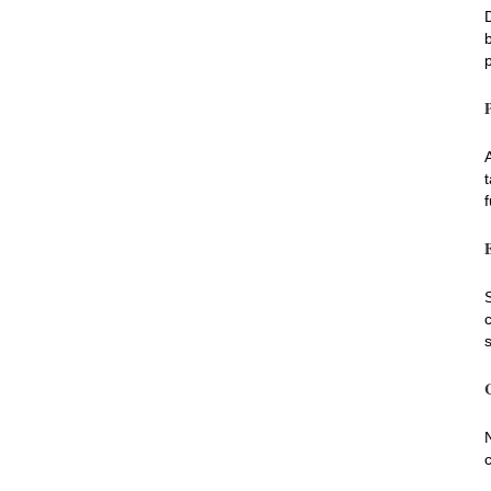
b
p
f
E
N