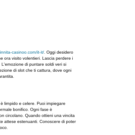
innita-casinoo.com/it-it/
. Oggi desidero
ora visito volentieri. Lascia perdere i
a. L'emozione di puntare soldi veri si
zione di slot che ti cattura, dove ogni
arantita.
 è limpido e celere. Puoi impiegare
normale bonifico. Ogni fase è
non circolano. Quando ottieni una vincita
nte attese estenuanti. Conoscere di poter
ioco.