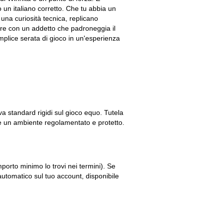
 un italiano corretto. Che tu abbia un
na curiosità tecnica, replicano
are con un addetto che padroneggia il
mplice serata di gioco in un'esperienza
va standard rigidi sul gioco equo. Tutela
sce un ambiente regolamentato e protetto.
porto minimo lo trovi nei termini). Se
automatico sul tuo account, disponibile