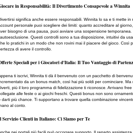
Giocare in Responsabilità: Il Divertimento Consapevole a Winnita
ivertirsi significa anche essere responsabili. Winnita lo sa e ti mette in
account personale puoi scegliere dei limiti: quanto accreditare al giorno,
aver bisogno di una pausa, puoi avviare una sospensione temporanea. In 
'autoesclusione. Questi controlli sono a tua disposizione, intuitivi da usa
che lo pratichi in un modo che non rovini mai il piacere del gioco. Così 
ertezza di avere il controllo.
Offerte Speciali per i Giocatori d'Italia: Il Tuo Vantaggio di Parten
Appena ti iscrivi, Winnita ti dà il benvenuto con un pacchetto di benvenu
incrementato da un bonus match, così hai più soldi per cominciare. Ma n
iverti, più il loro programma di fidelizzazione ti riconosce. Arrivano free s
collegate alle feste o ai giochi freschi. Questi bonus non sono ornamento
e darti più chance. Ti supportano a trovare quella combinazione vincen
mano al conto.
Il Servizio Clienti in Italiano: Ci Siamo per Te
Anche nei portali più facili può occorrere supporto. Il reparto assistenza