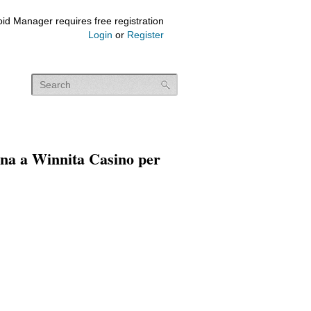
id Manager requires free registration
Login
or
Register
lina a Winnita Casino per