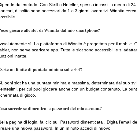
Dipende dal metodo. Con Skrill o Neteller, spesso incassi in meno di 24 o
ancari, di solito sono necessari da 1 a 3 giorni lavorativi. Winnita cerca
ossibile.
Posso giocare alle slot di Winnita dal mio smartphone?
Assolutamente sì. La piattaforma di Winnita è progettata per il mobile. O
tablet, non serve scaricare app. Tutte le slot sono accessibili e si adat
unzioni intatte.
siste un limite di puntata minima sulle slot?
Sì, ogni slot ha una puntata minima e massima, determinata dal suo svilu
centesimi, per cui puoi giocare anche con un budget contenuto. La pun
schermata di gioco.
Cosa succede se dimentico la password del mio account?
ella pagina di login, fai clic su "Password dimenticata". Digita l'email d
creare una nuova password. In un minuto accedi di nuovo.