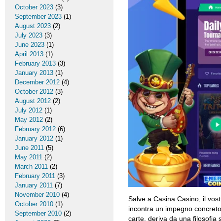
October 2023
(3)
September 2023
(1)
August 2023
(2)
July 2023
(3)
June 2023
(1)
April 2013
(1)
February 2013
(3)
January 2013
(1)
December 2012
(4)
October 2012
(3)
August 2012
(2)
July 2012
(1)
May 2012
(2)
February 2012
(6)
January 2012
(1)
June 2011
(5)
May 2011
(2)
March 2011
(2)
February 2011
(3)
January 2011
(7)
November 2010
(4)
Salve a Casina Casino, il vostr
October 2010
(1)
incontra un impegno concreto 
September 2010
(2)
carte, deriva da una filosofia 