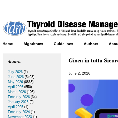
Home
Algorithms
Guidelines
Authors
Abou
Gioca in tutta Sicu
Archives
July 2026
(1)
June 2, 2026
June 2026
(5403)
May 2026
(8865)
April 2026
(550)
March 2026
(105)
February 2026
(34)
January 2026
(2)
April 2025
(1)
February 2024
(1)
November 2023
(1)