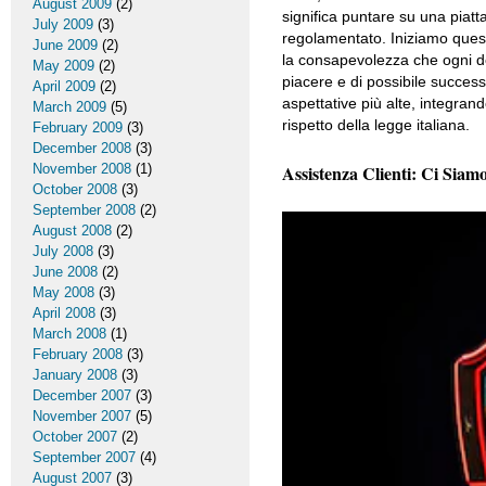
August 2009
(2)
significa puntare su una piat
July 2009
(3)
regolamentato. Iniziamo questo
June 2009
(2)
la consapevolezza che ogni de
May 2009
(2)
piacere e di possibile succes
April 2009
(2)
aspettative più alte, integran
March 2009
(5)
rispetto della legge italiana.
February 2009
(3)
December 2008
(3)
November 2008
(1)
Assistenza Clienti: Ci Sia
October 2008
(3)
September 2008
(2)
August 2008
(2)
July 2008
(3)
June 2008
(2)
May 2008
(3)
April 2008
(3)
March 2008
(1)
February 2008
(3)
January 2008
(3)
December 2007
(3)
November 2007
(5)
October 2007
(2)
September 2007
(4)
August 2007
(3)