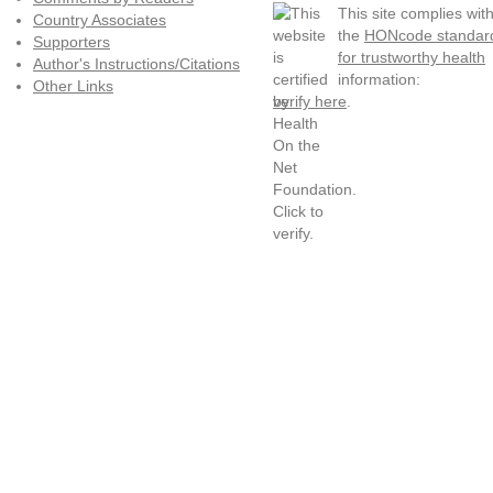
This site complies wit
Country Associates
the
HONcode standar
Supporters
for trustworthy health
Author's Instructions/Citations
information:
Other Links
verify here
.