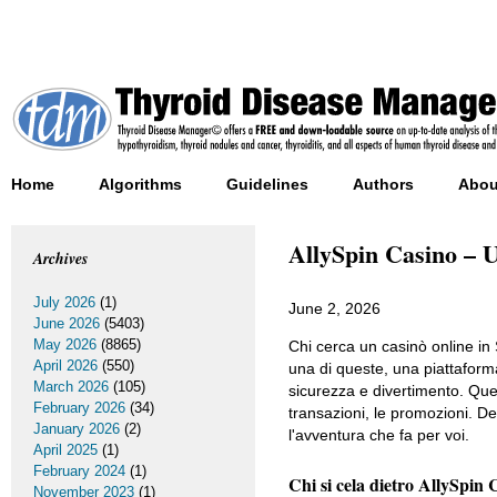
Home
Algorithms
Guidelines
Authors
Abou
AllySpin Casino – U
Archives
July 2026
(1)
June 2, 2026
June 2026
(5403)
May 2026
(8865)
Chi cerca un casinò online in 
April 2026
(550)
una di queste, una piattaform
March 2026
(105)
sicurezza e divertimento. Ques
February 2026
(34)
transazioni, le promozioni. D
January 2026
(2)
l'avventura che fa per voi.
April 2025
(1)
February 2024
(1)
Chi si cela dietro AllySpin 
November 2023
(1)