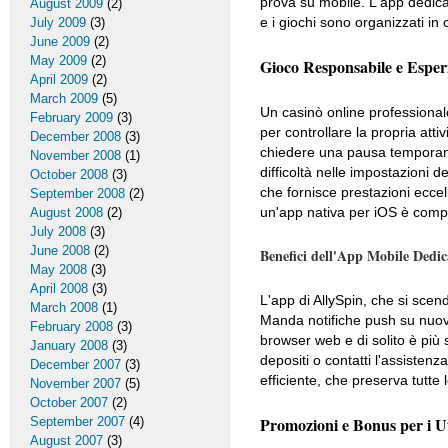
prova su mobile. L'app dedic
August 2009
(2)
e i giochi sono organizzati in 
July 2009
(3)
June 2009
(2)
May 2009
(2)
Gioco Responsabile e Esper
April 2009
(2)
March 2009
(5)
Un casinò online professionale
February 2009
(3)
per controllare la propria atti
December 2008
(3)
chiedere una pausa temporane
November 2008
(1)
difficoltà nelle impostazioni d
October 2008
(3)
che fornisce prestazioni eccell
September 2008
(2)
un'app nativa per iOS è compe
August 2008
(2)
July 2008
(3)
June 2008
(2)
Benefici dell'App Mobile Dedic
May 2008
(3)
April 2008
(3)
L'app di AllySpin, che si scend
March 2008
(1)
Manda notifiche push su nuove
February 2008
(3)
browser web e di solito è più s
January 2008
(3)
depositi o contatti l'assisten
December 2007
(3)
efficiente, che preserva tutte 
November 2007
(5)
October 2007
(2)
Promozioni e Bonus per i Ut
September 2007
(4)
August 2007
(3)