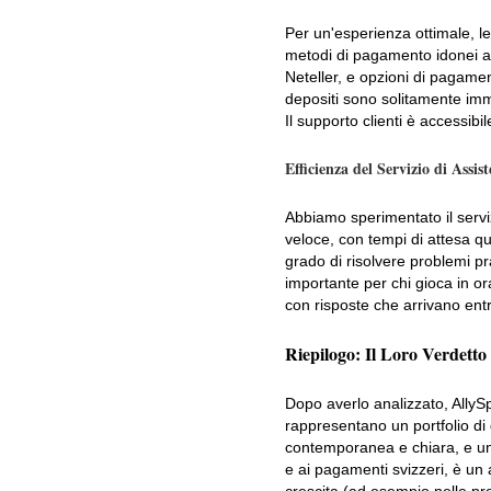
Per un'esperienza ottimale, l
metodi di pagamento idonei all
Neteller, e opzioni di pagament
depositi sono solitamente imme
Il supporto clienti è accessibi
Efficienza del Servizio di Assis
Abbiamo sperimentato il servizi
veloce, con tempi di attesa qua
grado di risolvere problemi pra
importante per chi gioca in or
con risposte che arrivano ent
Riepilogo: Il Loro Verdetto
Dopo averlo analizzato, AllySp
rappresentano un portfolio di g
contemporanea e chiara, e un'
e ai pagamenti svizzeri, è un 