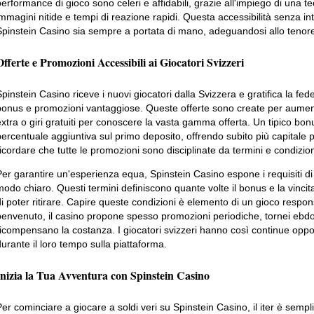
performance di gioco sono celeri e affidabili, grazie all'impiego di una 
immagini nitide e tempi di reazione rapidi. Questa accessibilità senza int
Spinstein Casino sia sempre a portata di mano, adeguandosi allo tenore di
Offerte e Promozioni Accessibili ai Giocatori Svizzeri
Spinstein Casino riceve i nuovi giocatori dalla Svizzera e gratifica la fed
bonus e promozioni vantaggiose. Queste offerte sono create per aumenta
extra o giri gratuiti per conoscere la vasta gamma offerta. Un tipico b
percentuale aggiuntiva sul primo deposito, offrendo subito più capitale 
ricordare che tutte le promozioni sono disciplinate da termini e condizioni
Per garantire un'esperienza equa, Spinstein Casino espone i requisiti
modo chiaro. Questi termini definiscono quante volte il bonus e la vinci
di poter ritirare. Capire queste condizioni è elemento di un gioco respon
benvenuto, il casino propone spesso promozioni periodiche, tornei eb
ricompensano la costanza. I giocatori svizzeri hanno così continue oppo
durante il loro tempo sulla piattaforma.
Inizia la Tua Avventura con Spinstein Casino
Per cominciare a giocare a soldi veri su Spinstein Casino, il iter è sempli