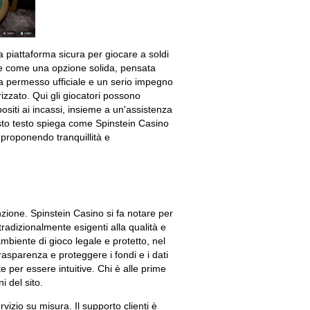
 piattaforma sicura per giocare a soldi
ne come una opzione solida, pensata
 permesso ufficiale e un serio impegno
izzato. Qui gli giocatori possono
positi ai incassi, insieme a un'assistenza
sto testo spiega come Spinstein Casino
 proponendo tranquillità e
nzione. Spinstein Casino si fa notare per
tradizionalmente esigenti alla qualità e
biente di gioco legale e protetto, nel
rasparenza e proteggere i fondi e i dati
e per essere intuitive. Chi è alle prime
i del sito.
rvizio su misura. Il supporto clienti è