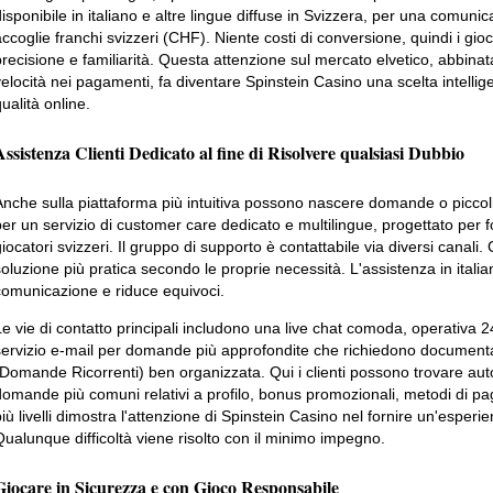
disponibile in italiano e altre lingue diffuse in Svizzera, per una comuni
accoglie franchi svizzeri (CHF). Niente costi di conversione, quindi i gioc
precisione e familiarità. Questa attenzione sul mercato elvetico, abbina
velocità nei pagamenti, fa diventare Spinstein Casino una scelta intellig
ualità online.
Assistenza Clienti Dedicato al fine di Risolvere qualsiasi Dubbio
Anche sulla piattaforma più intuitiva possono nascere domande o piccoli
per un servizio di customer care dedicato e multilingue, progettato per fo
giocatori svizzeri. Il gruppo di supporto è contattabile via diversi canali
soluzione più pratica secondo le proprie necessità. L'assistenza in italia
comunicazione e riduce equivoci.
Le vie di contatto principali includono una live chat comoda, operativa 2
servizio e-mail per domande più approfondite che richiedono documenta
(Domande Ricorrenti) ben organizzata. Qui i clienti possono trovare au
domande più comuni relativi a profilo, bonus promozionali, metodi di p
più livelli dimostra l'attenzione di Spinstein Casino nel fornire un'esper
Qualunque difficoltà viene risolto con il minimo impegno.
Giocare in Sicurezza e con Gioco Responsabile