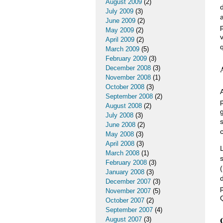
August 2009
(2)
July 2009
(3)
June 2009
(2)
May 2009
(2)
April 2009
(2)
q
March 2009
(5)
February 2009
(3)
December 2008
(3)
November 2008
(1)
October 2008
(3)
September 2008
(2)
August 2008
(2)
July 2008
(3)
June 2008
(2)
May 2008
(3)
April 2008
(3)
March 2008
(1)
February 2008
(3)
January 2008
(3)
December 2007
(3)
November 2007
(5)
October 2007
(2)
September 2007
(4)
August 2007
(3)