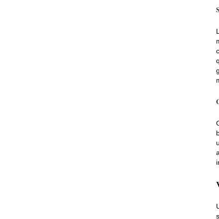
L
b
i