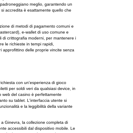
ori padroneggiano meglio, garantendo un
e si accredita è esattamente quello che
elezione di metodi di pagamento comuni e
, Mastercard), e-wallet di uso comune e
i di crittografia moderni, per mantenere i
re le richieste in tempi rapidi,
ri approfittino delle proprie vincite senza
 richiesta con un'esperienza di gioco
letti per soldi veri da qualsiasi device, in
to web del casino è perfettamente
to su tablet. L'interfaccia utente si
onalità e la leggibilità della variante
a a Ginevra, la collezione completa di
ente accessibili dal dispositivo mobile. Le