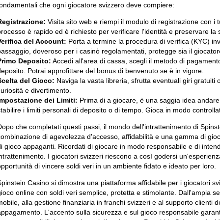
fondamentali che ogni giocatore svizzero deve compiere:
Registrazione:
Visita sito web e riempi il modulo di registrazione con i 
processo è rapido ed è richiesto per verificare l'identità e preservare la 
Verifica del Account:
Porta a termine la procedura di verifica (KYC) i
passaggio, doveroso per i casinò regolamentati, protegge sia il giocator
Primo Deposito:
Accedi all'area di cassa, scegli il metodo di pagamento
deposito. Potrai approfittare del bonus di benvenuto se è in vigore.
Scelta del Gioco:
Naviga la vasta libreria, sfrutta eventuali giri gratuit
curiosità e divertimento.
Impostazione dei Limiti:
Prima di a giocare, è una saggia idea andare 
tabilire i limiti personali di deposito o di tempo. Gioca in modo controlla
Dopo che completati questi passi, il mondo dell'intrattenimento di Spinst
combinazione di agevolezza d'accesso, affidabilità e una gamma di gioch
di gioco appaganti. Ricordati di giocare in modo responsabile e di inten
ntrattenimento. I giocatori svizzeri riescono a così godersi un'esperienza
opportunità di vincere soldi veri in un ambiente fidato e ideato per loro.
Spinstein Casino si dimostra una piattaforma affidabile per i giocatori s
gioco online con soldi veri semplice, protetta e stimolante. Dall'ampia sel
obile, alla gestione finanziaria in franchi svizzeri e al supporto clienti d
appagamento. L'accento sulla sicurezza e sul gioco responsabile garant