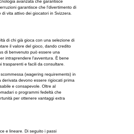
tecnologia avanzata che garantisce
erruzioni garantisce che l'divertimento di
 vita attivo dei giocatori in Svizzera.
eltà di chi già gioca con una selezione di
re il valore del gioco, dando credito
onus di benvenuto può essere una
per intraprendere l'avventura. È bene
 trasparenti e facili da consultare.
 di scommessa (wagering requirements) in
ta derivata devono essere rigiocati prima
sabile e consapevole. Oltre al
domadari o programmi fedeltà che
rtunità per ottenere vantaggi extra
ce e lineare. Di seguito i passi