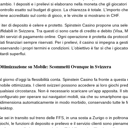
cambio. I depositi e i prelievi si elaborano nella moneta che gli giocat
controllo esatto sul budget di gioco. La chiarezza è totale. L'importo ch
viene accreditato sul conto di gioco, e le vincite si mostrano in CHF.
Il iter di deposito è celere e protetto. Spinstein Casino propone una s
affidabili in Svizzera. Tra questi ci sono carte di credito e debito (Visa
altri servizi di pagamento online. Ogni operazione è protetta da protocoll
ati finanziari sempre riservati. Per i prelievi, il casino si impegna a gesti
sservando i propri termini e condizioni. L'obiettivo è far sì che i giocato
itardi superflui.
Ottimizzazione su Mobile: Scommetti Ovunque in Svizzera
Al giorno d'oggi la flessibilità conta. Spinstein Casino fa fronte a questa
obile ottimizzata. I clienti svizzeri possono accedere ai loro giochi predi
qualsiasi circostanza. Non è necessario scaricare un'app apposita. Il si
configurato per operare sui navigatori mobili, sia che su smartphone quan
ridimensiona automaticamente in modo morbido, conservando tutte le funzi
desktop.
Se sei in transito sul treno delle FFS, in una sosta a Zurigo o in poltron
iochi, le funzioni di deposito e prelievo e il servizio clienti sono pienam