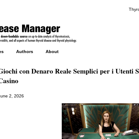
Thyro
es
Authors
About
Giochi con Denaro Reale Semplici per i Utenti S
Casino
June 2, 2026