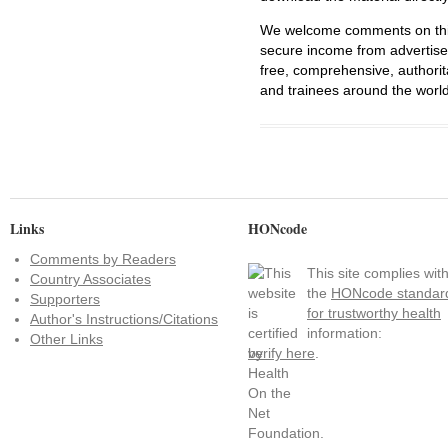
We welcome comments on this 
secure income from advertisem
free, comprehensive, authorit
and trainees around the world
Links
HONcode
Comments by Readers
This site complies wit
Country Associates
the
HONcode standar
Supporters
for trustworthy health
Author's Instructions/Citations
information:
Other Links
verify here
.