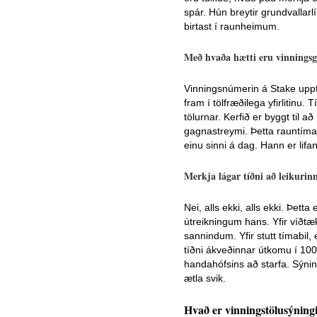
spár. Hún breytir grundvallarlí
birtast í raunheimum.
Með hvaða hætti eru vinnings
Vinningsnúmerin á Stake uppf
fram í tölfræðilega yfirlitinu
tölurnar. Kerfið er byggt til a
gagnastreymi. Þetta rauntíma 
einu sinni á dag. Hann er lifa
Merkja lágar tíðni að leikurinn
Nei, alls ekki, alls ekki. Þetta
útreikningum hans. Yfir víðt
sannindum. Yfir stutt tímabil, 
tíðni ákveðinnar útkomu í 100 l
handahófsins að starfa. Sýning
ætla svik.
Hvað er vinningstölusýning