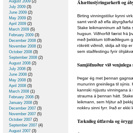
Áhættustýringarkerfi og áby
August 2009
(2)
July 2009
(3)
June 2009
(2)
Birting vinningstölur kynni vi
May 2009
(2)
samt verið að efla ábyrgðarfu
April 2009
(2)
Stake leikmanninum að fatta 
March 2009
(5)
hugsun. Viðhorfið færist frá þ
February 2009
(3)
með þekktum tölfræðilegum gru
December 2008
(3)
rökrétt viðmið, skilja að töp 
November 2008
(1)
sem staðfestingu fyrir óhjákv
October 2008
(3)
September 2008
(2)
August 2008
(2)
Samjöfnuður við venjulega s
July 2008
(3)
June 2008
(2)
Þegar ég met þennan gagnsæis
May 2008
(3)
munurinn greinilega til sýnis.
April 2008
(3)
kannski nýjustu vinningana á
March 2008
(1)
strauma á þennan hátt. Stake 
February 2008
(3)
leikmann, sem hlýtur að þekk
January 2008
(3)
nokkru sinni fyrr. Það er ekki 
December 2007
(3)
November 2007
(5)
October 2007
(2)
Tæknileg útfærsla og örygg
September 2007
(4)
August 2007
(3)