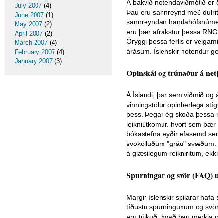
Á bakvið notendaviðmótið er ö
July 2007
(4)
Þau eru sannreynd með dulritun
June 2007
(1)
sannreyndan handahófsnúmerag
May 2007
(2)
eru þær afrakstur þessa RNG. 
April 2007
(2)
Öryggi þessa ferlis er veigami
March 2007
(4)
árásum. Íslenskir notendur ge
February 2007
(4)
January 2007
(3)
Opinskái og trúnaður á net
Á Íslandi, þar sem viðmið og á
vinningstölur opinberlega stí
þess. Þegar ég skoða þessa n
leikniútkomur, hvort sem þær
bókastefna eyðir efasemd sem
svokölluðum "gráu" svæðum. F
á glæsilegum reikniritum, ekk
Spurningar og svör (FAQ) 
Margir íslenskir spilarar haf
tíðustu spurningunum og svör
eru túlkuð, hvað þau merkja o