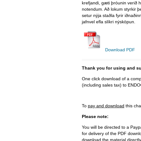
krefjandi, gæti þróunin verið 
notendum. Að lokum styrkir þ
setur nýja staðla fyrir iðnaðin
jafnvel efla slíkri nýsköpun.
Download PDF
Thank you for using and
One click download of a compl
(including sales tax) to 
To
pay and download
this cha
Please note:
You will be directed to a Payp
for delivery of the PDF downl
download the material directl