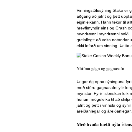
Vinningstölusýning Stake er g
aðgang að jafnt og þétt upp
eiginleikann. Hann tekur til all
hreyfimyndir eins og Crash og
myndrænni myndrænni sniði, s
greinilegt: að veita notandan
ekki loforð um vinning. Þetta
Nútíma gögn og gagnasafn
Þegar ég opna sýninguna fyrir
með stóru gagnasafni yfir leng
mynstur. Fyrir íslenskan leik
honum möguleika til að skilja 
jafnt og þétt í vinnslu og sýn
áreiðanlegar og áreiðanlegar,
Með hvaða hætti nýta íslen