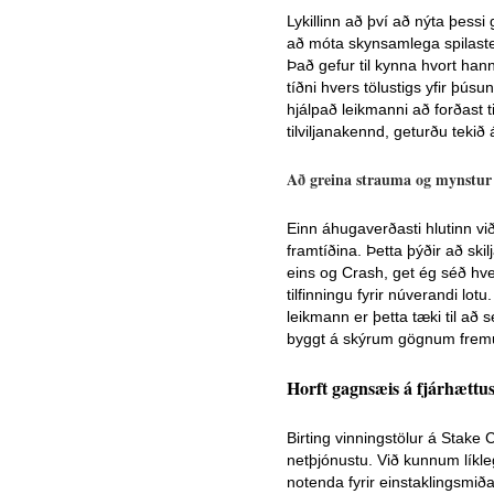
Lykillinn að því að nýta þessi
að móta skynsamlega spilastef
Það gefur til kynna hvort hann
tíðni hvers tölustigs yfir þúsu
hjálpað leikmanni að forðast 
tilviljanakennd, geturðu tekið
Að greina strauma og mynstur
Einn áhugaverðasti hlutinn vi
framtíðina. Þetta þýðir að skil
eins og Crash, get ég séð hver
tilfinningu fyrir núverandi lo
leikmann er þetta tæki til að 
byggt á skýrum gögnum fremu
Horft gagnsæis á fjárhættus
Birting vinningstölur á Stake 
netþjónustu. Við kunnum líkle
notenda fyrir einstaklingsmið