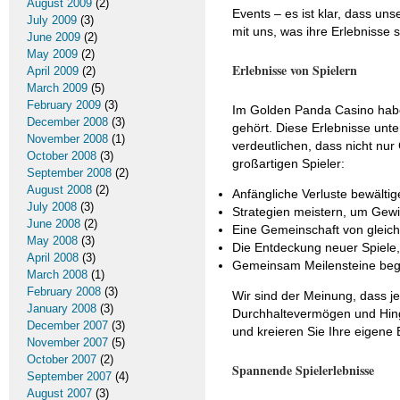
August 2009
(2)
Events – es ist klar, dass uns
July 2009
(3)
mit uns, was ihre Erlebnisse s
June 2009
(2)
May 2009
(2)
Erlebnisse von Spielern
April 2009
(2)
March 2009
(5)
February 2009
(3)
Im Golden Panda Casino haben
December 2008
(3)
gehört. Diese Erlebnisse unte
November 2008
(1)
verdeutlichen, dass nicht nur
October 2008
(3)
großartigen Spieler:
September 2008
(2)
August 2008
(2)
Anfängliche Verluste bewältig
July 2008
(3)
Strategien meistern, um Gew
June 2008
(2)
Eine Gemeinschaft von gleicha
May 2008
(3)
Die Entdeckung neuer Spiele,
April 2008
(3)
Gemeinsam Meilensteine beg
March 2008
(1)
February 2008
(3)
Wir sind der Meinung, dass j
January 2008
(3)
Durchhaltevermögen und Hinga
December 2007
(3)
und kreieren Sie Ihre eigene
November 2007
(5)
October 2007
(2)
Spannende Spielerlebnisse
September 2007
(4)
August 2007
(3)