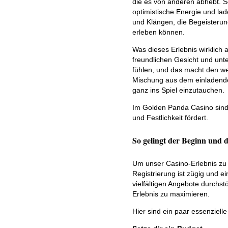
die es von anderen abhebt. S
optimistische Energie und lad
und Klängen, die Begeisterun
erleben können.
Was dieses Erlebnis wirklich 
freundlichen Gesicht und unte
fühlen, und das macht den we
Mischung aus dem einladenden
ganz ins Spiel einzutauchen.
Im Golden Panda Casino sind w
und Festlichkeit fördert.
So gelingt der Beginn und 
Um unser Casino-Erlebnis zu 
Registrierung ist zügig und 
vielfältigen Angebote durchst
Erlebnis zu maximieren.
Hier sind ein paar essenzielle