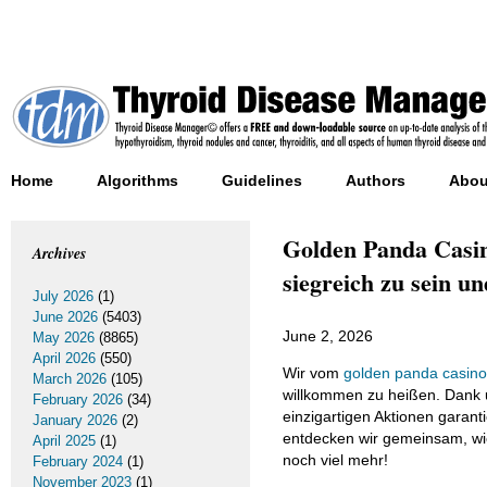
Home
Algorithms
Guidelines
Authors
Abou
Golden Panda Casin
Archives
siegreich zu sein un
July 2026
(1)
June 2026
(5403)
June 2, 2026
May 2026
(8865)
April 2026
(550)
Wir vom
golden panda casino
March 2026
(105)
willkommen zu heißen. Dank u
February 2026
(34)
einzigartigen Aktionen garant
January 2026
(2)
entdecken wir gemeinsam, wie 
April 2025
(1)
noch viel mehr!
February 2024
(1)
November 2023
(1)