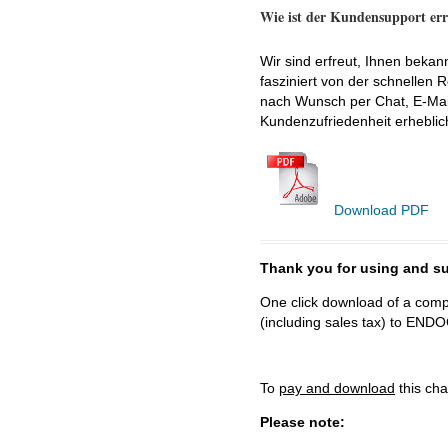
Wie ist der Kundensupport er
Wir sind erfreut, Ihnen bekan
fasziniert von der schnellen 
nach Wunsch per Chat, E-Mail 
Kundenzufriedenheit erheblich
Download PDF
Thank you for using and
One click download of a compl
(including sales tax) to 
To
pay and download
this cha
Please note: