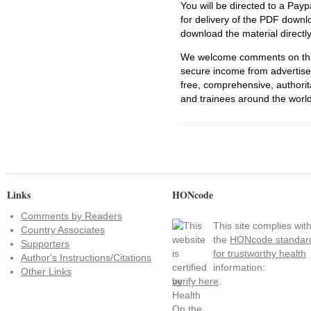
You will be directed to a Payp
for delivery of the PDF downl
download the material directl
We welcome comments on this 
secure income from advertisem
free, comprehensive, authorit
and trainees around the world
Links
HONcode
Comments by Readers
This site complies wit
Country Associates
the
HONcode standar
Supporters
for trustworthy health
Author's Instructions/Citations
information:
Other Links
verify here
.