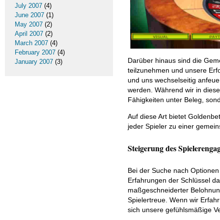
July 2007
(4)
June 2007
(1)
May 2007
(2)
April 2007
(2)
March 2007
(4)
February 2007
(4)
Darüber hinaus sind die Geme
January 2007
(3)
teilzunehmen und unsere Erfol
und uns wechselseitig anfeue
werden. Während wir in diese
Fähigkeiten unter Beleg, son
Auf diese Art bietet Goldenbe
jeder Spieler zu einer gemei
Steigerung des Spielerenga
Bei der Suche nach Optionen 
Erfahrungen der Schlüssel daz
maßgeschneiderter Belohnunge
Spielertreue. Wenn wir Erfahr
sich unsere gefühlsmäßige Ve