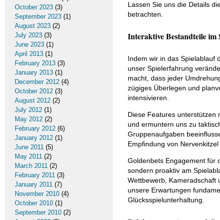
Lassen Sie uns die Details d
October 2023
(3)
betrachten.
September 2023
(1)
August 2023
(2)
Interaktive Bestandteile im 
July 2023
(3)
June 2023
(1)
April 2013
(1)
Indem wir in das Spielablauf 
February 2013
(3)
unser Spielerfahrung verände
January 2013
(1)
macht, dass jeder Umdrehung 
December 2012
(4)
zügiges Überlegen und planvo
October 2012
(3)
intensivieren.
August 2012
(2)
July 2012
(1)
Diese Features unterstützen 
May 2012
(2)
und ermuntern uns zu taktisc
February 2012
(6)
Gruppenaufgaben beeinflusse
January 2012
(1)
Empfindung von Nervenkitzel
June 2011
(5)
May 2011
(2)
Goldenbets Engagement für dy
March 2011
(2)
sondern proaktiv am Spielabla
February 2011
(3)
Wettbewerb, Kameradschaft un
January 2011
(7)
unsere Erwartungen fundament
November 2010
(4)
Glücksspielunterhaltung.
October 2010
(1)
September 2010
(2)