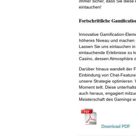
immer sicher, dass Sie diese 
eintauchen!
Fortschrittliche Gamificati
Innovative Gamification-Elem
höheres Niveau und machen es
Lassen Sie uns eintauchen in
eintauchende Erlebnisse zu k
Casino, dessen Atmosphäre dyn
Darüber hinaus wandelt der F
Einbindung von Chat-Features
unsere Strategie optimieren.
Moment teilt. Diese unterhal
auch heraus, engagiert mitzu
Meisterschaft des Gamings wi
Download PDF