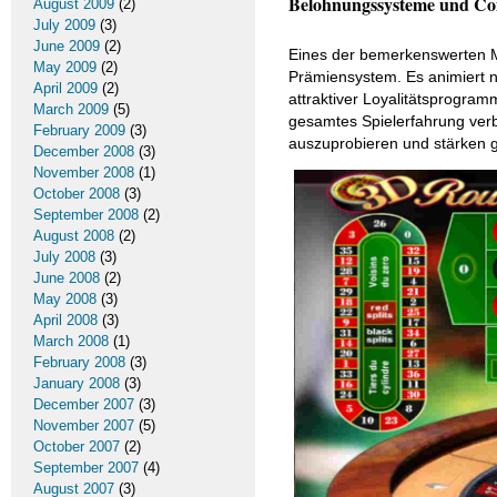
Belohnungssysteme und C
August 2009
(2)
July 2009
(3)
June 2009
(2)
Eines der bemerkenswerten Me
May 2009
(2)
Prämiensystem. Es animiert n
April 2009
(2)
attraktiver Loyalitätsprogram
March 2009
(5)
gesamtes Spielerfahrung verb
February 2009
(3)
auszuprobieren und stärken g
December 2008
(3)
November 2008
(1)
October 2008
(3)
September 2008
(2)
August 2008
(2)
July 2008
(3)
June 2008
(2)
May 2008
(3)
April 2008
(3)
March 2008
(1)
February 2008
(3)
January 2008
(3)
December 2007
(3)
November 2007
(5)
October 2007
(2)
September 2007
(4)
August 2007
(3)