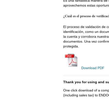
Es una fantástica manera de e
aprovechemos estas oportuni
¿Cuál es el proceso de verific
El proceso de validación de 
identificación, como un docum
la cuenta y corrobora nuestra
documentos. Una vez confirma
protegida.
Download PDF
Thank you for using and
One click download of a compl
(including sales tax) to 