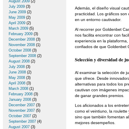
August 2009
(2)
July 2009
(3)
Además, el diseño visual cauti
June 2009
(2)
practicidad. Los gráficos son
May 2009
(2)
en un entorno cautivador.
April 2009
(2)
March 2009
(5)
Al recorrer por Goldenbet Cas
February 2009
(3)
nos facilita encontrar con fac
December 2008
(3)
experiencia en la plataforma
November 2008
(1)
confiados de que Goldenbet Ca
October 2008
(3)
September 2008
(2)
Selección y diversidad de j
August 2008
(2)
July 2008
(3)
June 2008
(2)
Al examinar la selección de 
May 2008
(3)
que ofrece. Desde innovador
April 2008
(3)
alternativas para todos los
March 2008
(1)
cautivan con imágenes impact
February 2008
(3)
de ganar grandes premios.
January 2008
(3)
December 2007
(3)
Los aficionados a los entret
November 2007
(5)
como el veintiuno, la roulette
October 2007
(2)
sino que también fomentan al 
September 2007
(4)
mejores desempeños.
August 2007
(3)