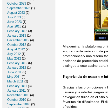
October 2023
(3)
September 2023
(1)
August 2023
(2)
July 2023
(3)
June 2023
(1)
April 2013
(1)
February 2013
(3)
January 2013
(1)
December 2012
(4)
October 2012
(3)
Al examinar la plataforma on
August 2012
(2)
sorprendente selección de jue
July 2012
(1)
promociones y una diseño fáci
May 2012
(2)
acciones de protección estab
February 2012
(6)
distingue a este casino para 
January 2012
(1)
June 2011
(5)
Experiencia de usuario e in
May 2011
(2)
March 2011
(2)
February 2011
(3)
Gracias a las promociones y 
January 2011
(7)
usuario y la interfaz juegan
November 2010
(4)
navegación fluida en el sitio 
October 2010
(1)
favoritos sin dificultades. El 
September 2010
(2)
ofrecidos.