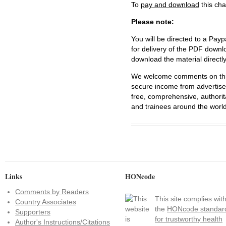
To
pay and download
this cha
Please note:
You will be directed to a Payp
for delivery of the PDF downl
download the material directl
We welcome comments on this 
secure income from advertisem
free, comprehensive, authorit
and trainees around the world
Links
HONcode
Comments by Readers
This site complies wit
Country Associates
the
HONcode standar
Supporters
for trustworthy health
Author's Instructions/Citations