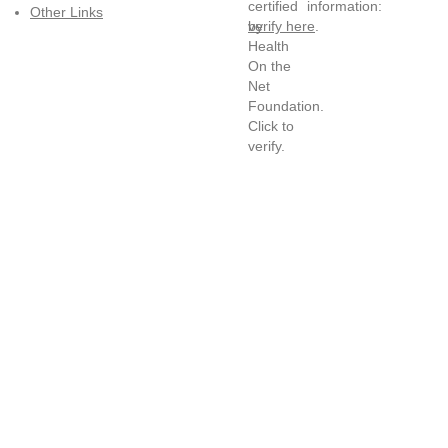
information:
Other Links
verify here
.