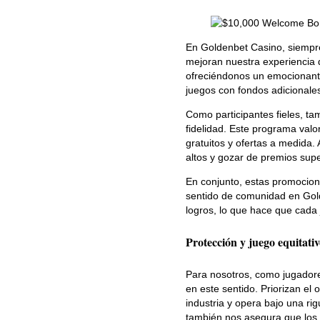
En Goldenbet Casino, siempr
mejoran nuestra experiencia d
ofreciéndonos un emocionante
juegos con fondos adicionale
Como participantes fieles, 
fidelidad. Este programa val
gratuitos y ofertas a medida.
altos y gozar de premios supe
En conjunto, estas promocion
sentido de comunidad en Gol
logros, lo que hace que cada
Protección y juego equitati
Para nosotros, como jugadore
en este sentido. Priorizan el
industria y opera bajo una ri
también nos asegura que los 