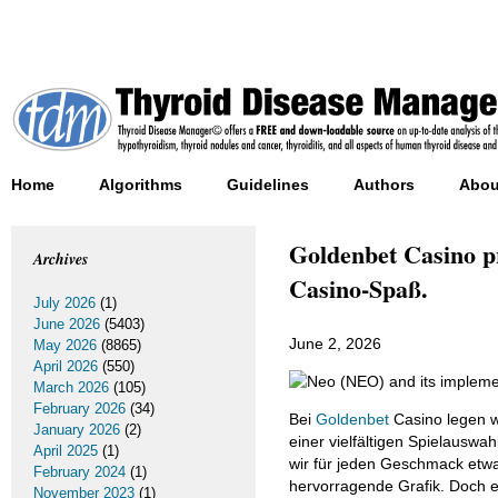
Home
Algorithms
Guidelines
Authors
Abou
Goldenbet Casino pr
Archives
Casino-Spaß.
July 2026
(1)
June 2026
(5403)
June 2, 2026
May 2026
(8865)
April 2026
(550)
March 2026
(105)
February 2026
(34)
Bei
Goldenbet
Casino legen wi
January 2026
(2)
einer vielfältigen Spielauswah
April 2025
(1)
wir für jeden Geschmack etwa
February 2024
(1)
hervorragende Grafik. Doch es
November 2023
(1)