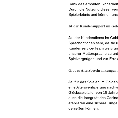
Dank des erhöhten Sicherheit
Durch die Nutzung dieser ver
Spielerlebnis und können uns
Ist der Kundensupport im Gold
Ja, der Kundendienst im Gold
Sprachoptionen sehr, da sie 
Kundenservice-Team weiß um 
unserer Muttersprache zu unt
Spielvergnügen und zur Errei
Gibt es Altersbeschränkungen 
Ja, für das Spielen im Golde
eine Altersverifizierung nach
Glücksspielalter von 18 Jahr
auch die Integrität des Casi
etablieren eine sichere Umg
genießen können.