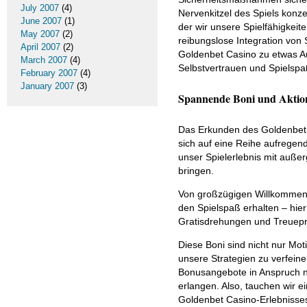
July 2007
(4)
Nervenkitzel des Spiels konz
June 2007
(1)
der wir unsere Spielfähigkeit
May 2007
(2)
reibungslose Integration von
April 2007
(2)
Goldenbet Casino zu etwas Au
March 2007
(4)
Selbstvertrauen und Spielspa
February 2007
(4)
January 2007
(3)
Spannende Boni und Aktion
Das Erkunden des Goldenbet 
sich auf eine Reihe aufregend
unser Spielerlebnis mit außer
bringen.
Von großzügigen Willkommensb
den Spielspaß erhalten – hier
Gratisdrehungen und Treueprä
Diese Boni sind nicht nur Mot
unsere Strategien zu verfeine
Bonusangebote in Anspruch ne
erlangen. Also, tauchen wir e
Goldenbet Casino-Erlebnisse