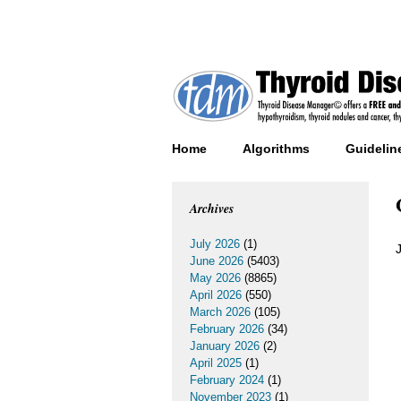
Home
Algorithms
Guidelin
Archives
July 2026
(1)
June 2026
(5403)
May 2026
(8865)
April 2026
(550)
March 2026
(105)
February 2026
(34)
January 2026
(2)
April 2025
(1)
February 2024
(1)
November 2023
(1)