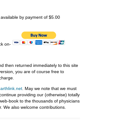
s available by payment of $5.00
ick on-
nd then returned immediately to this site
ersion, you are of course free to
 charge.
rthlink.net
. May we note that we must
ntinue providing our (otherwise) totally
 web-book to the thousands of physicians
r. We also welcome contributions.