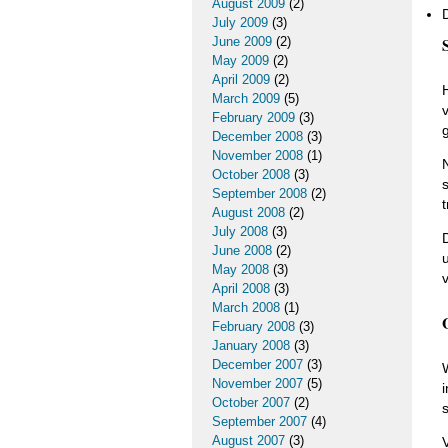
August 2009
(2)
July 2009
(3)
June 2009
(2)
May 2009
(2)
April 2009
(2)
March 2009
(5)
February 2009
(3)
December 2008
(3)
November 2008
(1)
October 2008
(3)
September 2008
(2)
August 2008
(2)
July 2008
(3)
June 2008
(2)
May 2008
(3)
April 2008
(3)
March 2008
(1)
February 2008
(3)
January 2008
(3)
December 2007
(3)
November 2007
(5)
October 2007
(2)
September 2007
(4)
August 2007
(3)