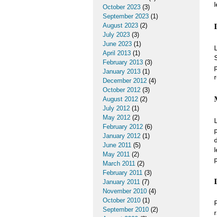
l
October 2023
(3)
September 2023
(1)
August 2023
(2)
July 2023
(3)
June 2023
(1)
April 2013
(1)
February 2013
(3)
January 2013
(1)
r
December 2012
(4)
October 2012
(3)
August 2012
(2)
July 2012
(1)
May 2012
(2)
February 2012
(6)
p
January 2012
(1)
June 2011
(5)
May 2011
(2)
March 2011
(2)
February 2011
(3)
January 2011
(7)
November 2010
(4)
October 2010
(1)
September 2010
(2)