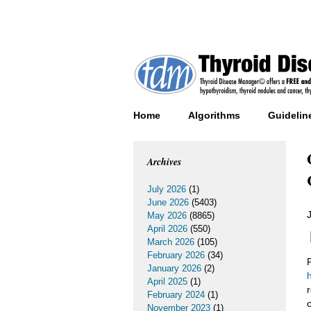
Home
Algorithms
Guidelin
Archives
July 2026
(1)
June 2026
(5403)
May 2026
(8865)
April 2026
(550)
March 2026
(105)
February 2026
(34)
January 2026
(2)
h
April 2025
(1)
February 2024
(1)
November 2023
(1)