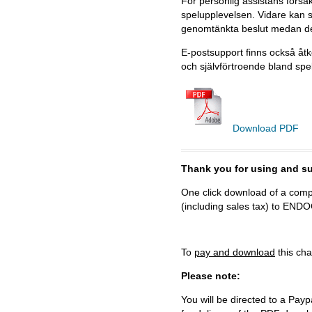
För personlig assistans försäk
spelupplevelsen. Vidare kan spe
genomtänkta beslut medan de
E-postsupport finns också åtk
och självförtroende bland spel
Download PDF
Thank you for using and
One click download of a compl
(including sales tax) to 
To
pay and download
this cha
Please note:
You will be directed to a Payp