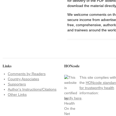
for delivery of the PDF downl
download the material directl
We welcome comments on this 
secure income from advertisem
free, comprehensive, authorit
and trainees around the world
Links
HONcode
Comments by Readers
This site complies wit
Country Associates
the
HONcode standar
Supporters
for trustworthy health
Author's Instructions/Citations
information:
Other Links
verify here
.