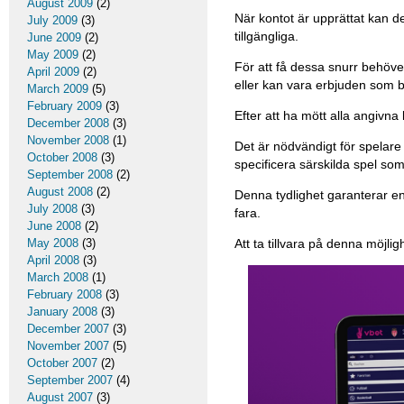
August 2009
(2)
När kontot är upprättat kan d
July 2009
(3)
tillgängliga.
June 2009
(2)
May 2009
(2)
För att få dessa snurr behöve
April 2009
(2)
eller kan vara erbjuden som b
March 2009
(5)
February 2009
(3)
Efter att ha mött alla angivna 
December 2008
(3)
November 2008
(1)
Det är nödvändigt för spelar
October 2008
(3)
specificera särskilda spel som
September 2008
(2)
August 2008
(2)
Denna tydlighet garanterar e
July 2008
(3)
fara.
June 2008
(2)
Att ta tillvara på denna möjlig
May 2008
(3)
April 2008
(3)
March 2008
(1)
February 2008
(3)
January 2008
(3)
December 2007
(3)
November 2007
(5)
October 2007
(2)
September 2007
(4)
August 2007
(3)