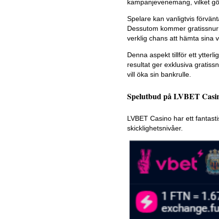
kampanjevenemang, vilket gör
Spelare kan vanligtvis förvän
Dessutom kommer gratissnurr o
verklig chans att hämta sina v
Denna aspekt tillför ett ytte
resultat ger exklusiva gratis
vill öka sin bankrulle.
Spelutbud på LVBET Casi
LVBET Casino har ett fantasti
skicklighetsnivåer.