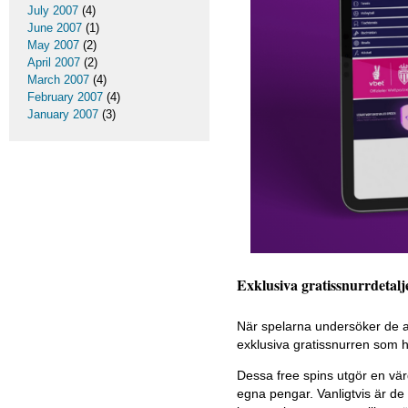
July 2007
(4)
June 2007
(1)
May 2007
(2)
April 2007
(2)
March 2007
(4)
February 2007
(4)
January 2007
(3)
Exklusiva gratissnurrdetalj
När spelarna undersöker de at
exklusiva gratissnurren som h
Dessa free spins utgör en värd
egna pengar. Vanligtvis är de 