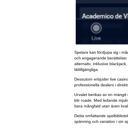
Spelare kan fördjupa sig i mång
och engagerande berättelser. 
alternativ, inklusive blackjack,
lättillgängliga.
Dessutom erbjuder live casin
professionella dealers i direk
Urvalet berikas av en mängd ol
blir roade. Med ledande mjuk
bara mångfald utan även kvali
Detta omfattande spelbibliotek
spänning och variation i sin s