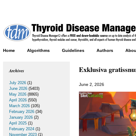
Home
Algorithms
Guidelines
Authors
Abou
Exklusiva gratissn
Archives
July 2026
(1)
June 2, 2026
June 2026
(5403)
May 2026
(8865)
April 2026
(550)
March 2026
(105)
February 2026
(34)
January 2026
(2)
April 2025
(1)
February 2024
(1)
November 2023
(1)