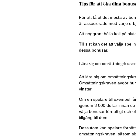
Tips för att öka dina bonus
För att få ut det mesta av b
är associerade med varje erb
Att noggrant hålla koll på slut
Till sist kan det att välja sp
dessa bonusar.
Lära sig om omsättningskrave
Att lära sig om omsättningskra
Omsättningskraven avgör hur
vinster.
Om en spelare till exempel f
igenom 3 000 dollar innan de k
välja bonusar förnuftigt och e
tillgång till dem.
Dessutom kan spelare förbättra
omsättningskraven, såsom slo