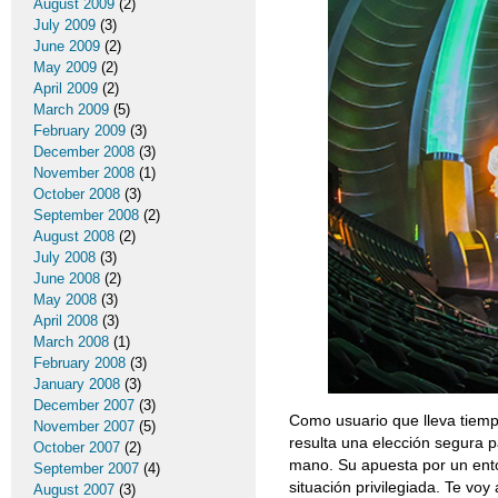
August 2009
(2)
July 2009
(3)
June 2009
(2)
May 2009
(2)
April 2009
(2)
March 2009
(5)
February 2009
(3)
December 2008
(3)
November 2008
(1)
October 2008
(3)
September 2008
(2)
August 2008
(2)
July 2008
(3)
June 2008
(2)
May 2008
(3)
April 2008
(3)
March 2008
(1)
February 2008
(3)
January 2008
(3)
December 2007
(3)
Como usuario que lleva tiemp
November 2007
(5)
resulta una elección segura p
October 2007
(2)
mano. Su apuesta por un ento
September 2007
(4)
situación privilegiada. Te voy
August 2007
(3)