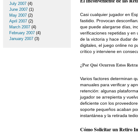
El Inconveniente de las Reti
July 2007
(4)
June 2007
(1)
Casi cualquier jugador en Esp
May 2007
(2)
fastidio. Provocan desconfia
April 2007
(2)
que puede alargarse días, in
March 2007
(4)
February 2007
(4)
verificaciones repetidas y en
January 2007
(3)
de la victoria y hace dudar de
digitales, el juego online no
crítico y interviene en consec
¿Por Qué Ocurren Estos Retra
Varios factores determinan q
manuales para verificar y apr
retención: algunas plataform
jugador se arrepienta y vuelv
deficiente con los proveedore
soporte pequeños acaban por 
instantánea y la retirada tedi
Cómo Solicitar un Retiro I