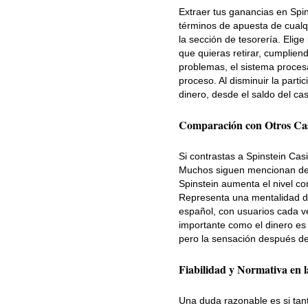
Extraer tus ganancias en Spi
términos de apuesta de cualqu
la sección de tesorería. Elige 
que quieras retirar, cumplien
problemas, el sistema procesa
proceso. Al disminuir la part
dinero, desde el saldo del cas
Comparación con Otros Cas
Si contrastas a Spinstein Casi
Muchos siguen mencionan de p
Spinstein aumenta el nivel co
Representa una mentalidad de
español, con usuarios cada ve
importante como el dinero es 
pero la sensación después de
Fiabilidad y Normativa en l
Una duda razonable es si tant