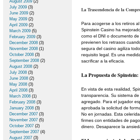
August 2009
(2)
July 2009
(3)
La Trascendencia de la Compr
June 2009
(2)
May 2009
(2)
Para acogerse a los retiros al
April 2009
(2)
Spinstein Casino ha mejorado 
March 2009
(5)
como el DNI o documento de id
February 2009
(3)
previenen los retrasos cuando
December 2008
(3)
segura del casino agiliza tod
November 2008
(1)
October 2008
(3)
requisito legal. Es una medida
September 2008
(2)
sacrificar a la eficacia.
August 2008
(2)
July 2008
(3)
La Propuesta de Spinstein:
June 2008
(2)
May 2008
(3)
En vista de esta realidad, S
April 2008
(3)
transparencia. Su sistema de 
March 2008
(1)
agregado. Para el jugador esp
February 2008
(3)
aprobada la solicitud de for
January 2008
(3)
December 2007
(3)
No en jornadas. Esta celerid
November 2007
(5)
firmes con entidades de pago
October 2007
(2)
dinero. Desaparece la ansied
September 2007
(4)
August 2007
(3)