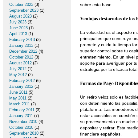
October 2023
(3)
sobre esta base.
September 2023
(1)
August 2023
(2)
Ventajas destacadas de los 
July 2023
(3)
June 2023
(1)
La velocidad es el aspecto m
April 2013
(1)
principal es que construye un
February 2013
(3)
promete y cuida tu tiempo fort
January 2013
(1)
superior control sobre tu capi
December 2012
(4)
entretenimiento. En un nivel 
October 2012
(3)
August 2012
(2)
soporte para averiguar por tu 
July 2012
(1)
estrategia por la eficacia tota
May 2012
(2)
February 2012
(6)
Formas de Pago Disponible
January 2012
(1)
June 2011
(5)
Un retiro veloz solo es facti
May 2011
(2)
con detenimiento las posibili
March 2011
(2)
plataforma. Las monederos di
February 2011
(3)
estar accesibles en cuestión
January 2011
(7)
November 2010
(4)
su procesamiento es mucho má
October 2010
(1)
depositar y retirar. Esta med
September 2010
(2)
financiera españolas.