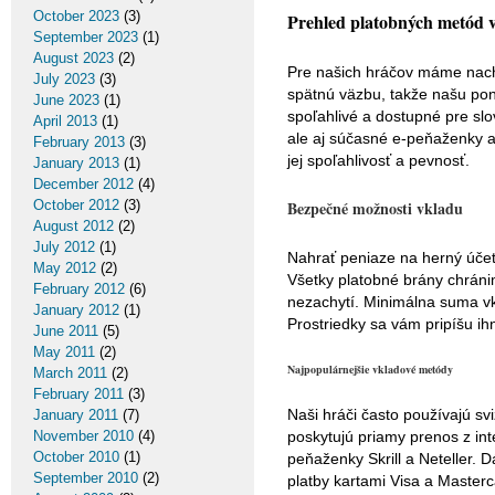
October 2023
(3)
Prehled platobných metód v
September 2023
(1)
August 2023
(2)
Pre našich hráčov máme nach
July 2023
(3)
spätnú väzbu, takže našu po
June 2023
(1)
spoľahlivé a dostupné pre slo
April 2013
(1)
ale aj súčasné e-peňaženky a 
February 2013
(3)
jej spoľahlivosť a pevnosť.
January 2013
(1)
December 2012
(4)
October 2012
(3)
Bezpečné možnosti vkladu
August 2012
(2)
July 2012
(1)
Nahrať peniaze na herný účet
May 2012
(2)
Všetky platobné brány chráni
February 2012
(6)
nezachytí. Minimálna suma vk
January 2012
(1)
Prostriedky sa vám pripíšu i
June 2011
(5)
May 2011
(2)
Najpopulárnejšie vkladové metódy
March 2011
(2)
February 2011
(3)
Naši hráči často používajú sv
January 2011
(7)
November 2010
(4)
poskytujú priamy prenos z int
October 2010
(1)
peňaženky Skrill a Neteller. 
September 2010
(2)
platby kartami Visa a Masterc