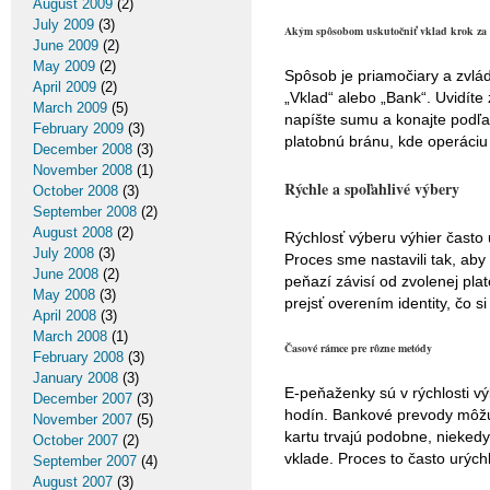
August 2009
(2)
July 2009
(3)
Akým spôsobom uskutočniť vklad krok za
June 2009
(2)
May 2009
(2)
Spôsob je priamočiary a zvlád
April 2009
(2)
„Vklad“ alebo „Bank“. Uvidít
March 2009
(5)
napíšte sumu a konajte podľ
February 2009
(3)
platobnú bránu, kde operáciu
December 2008
(3)
November 2008
(1)
Rýchle a spoľahlivé výbery
October 2008
(3)
September 2008
(2)
August 2008
(2)
Rýchlosť výberu výhier často 
July 2008
(3)
Proces sme nastavili tak, aby
June 2008
(2)
peňazí závisí od zvolenej pl
May 2008
(3)
prejsť overením identity, čo 
April 2008
(3)
March 2008
(1)
Časové rámce pre rôzne metódy
February 2008
(3)
January 2008
(3)
E-peňaženky sú v rýchlosti vý
December 2007
(3)
hodín. Bankové prevody môžu t
November 2007
(5)
kartu trvajú podobne, niekedy
October 2007
(2)
vklade. Proces to často urýchl
September 2007
(4)
August 2007
(3)