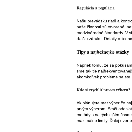
Regulácia a regulácia
Našu prevádzku riadi a kontrol
naše činnosti sú otvorené, n
medzinárodné štandardy. V si
ďalšiu záruku. Detaily o licen
Tipy a najbežnejšie otázky
Napriek tomu, že sa pokúšame
sme tak tie najfrekventovanej
akomkoľvek probléme sa ste s
Kde si zrýchliť proces výberu?
Ak plánujete mať výber čo naj
prvým výberom. Stačí odoslať
metódy s najrýchlejším časom
maximálne limity. Ďalej overte