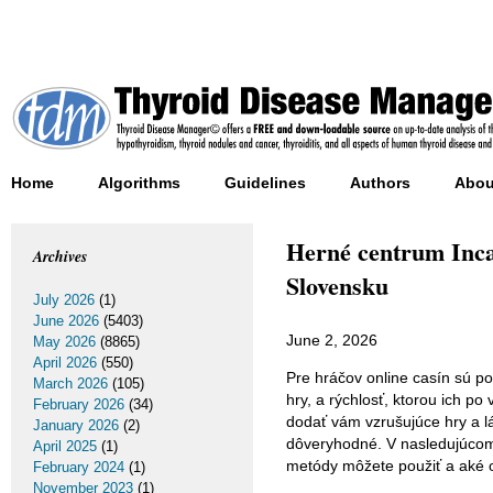
Home
Algorithms
Guidelines
Authors
Abou
Herné centrum Inca
Archives
Slovensku
July 2026
(1)
June 2026
(5403)
June 2, 2026
May 2026
(8865)
April 2026
(550)
Pre hráčov online casín sú p
March 2026
(105)
hry, a rýchlosť, ktorou ich p
February 2026
(34)
dodať vám vzrušujúce hry a l
January 2026
(2)
dôveryhodné. V nasledujúcom 
April 2025
(1)
metódy môžete použiť a aké 
February 2024
(1)
November 2023
(1)