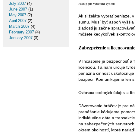
July 2007
(4)
Postup pri vybavení výberu
June 2007
(1)
May 2007
(2)
Ak si želáte vybrať peniaze,
April 2007
(2)
sumu. Musí byť aspoň vyššia
March 2007
(4)
žiadosti ju začne spracovávať
February 2007
(4)
môžete kedykoľvek skontrolovať
January 2007
(3)
Zabezpečenie a licencovani
V Incaspine je bezpečnosť a
licenciou. Tá nám určuje tvr
peňažná činnosť uskutočňuje 
bezpečí. Komunikujeme len s 
Ochrana osobných údajov a fin
Dôverovanie hráčov je pre ná
prenášanie kódujeme pomocou
individuálne dáta a transakci
na zabezpečených serveroch s
okrem okolností, ktoré nariaď