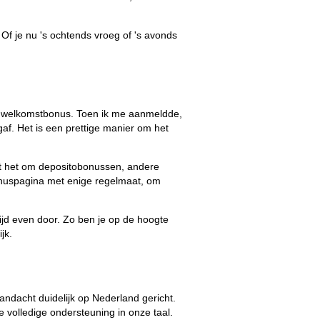
Of je nu 's ochtends vroeg of 's avonds
en welkomstbonus. Toen ik me aanmeldde,
gaf. Het is een prettige manier om het
t het om depositobonussen, andere
 bonuspagina met enige regelmaat, om
ijd even door. Zo ben je op de hoogte
jk.
aandacht duidelijk op Nederland gericht.
 volledige ondersteuning in onze taal.