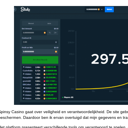
Spinsy Casino gaat over veiligheid en verantwoordelijkheid. De site gebru
beschermen. Daardoor ben ik ervan overtuigd dat mijn gegevens en tr
Het platform presenteert verschillende tools om verantwoord te spelen. J