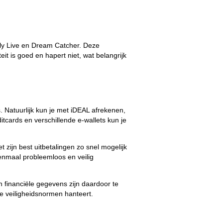
oly Live en Dream Catcher. Deze
t is goed en hapert niet, wat belangrijk
 Natuurlijk kun je met iDEAL afrekenen,
itcards en verschillende e-wallets kun je
zijn best uitbetalingen zo snel mogelijk
enmaal probleemloos en veilig
en financiële gegevens zijn daardoor te
te veiligheidsnormen hanteert.