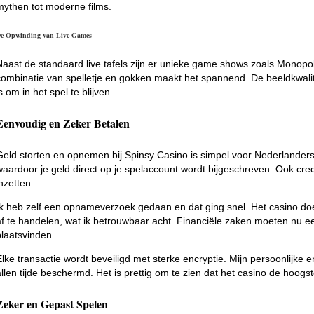
mythen tot moderne films.
e Opwinding van Live Games
Naast de standaard live tafels zijn er unieke game shows zoals Monop
combinatie van spelletje en gokken maakt het spannend. De beeldkwalitei
s om in het spel te blijven.
Eenvoudig en Zeker Betalen
Geld storten en opnemen bij Spinsy Casino is simpel voor Nederlanders.
waardoor je geld direct op je spelaccount wordt bijgeschreven. Ook cred
nzetten.
Ik heb zelf een opnameverzoek gedaan en dat ging snel. Het casino doet 
af te handelen, wat ik betrouwbaar acht. Financiële zaken moeten nu e
plaatsvinden.
Elke transactie wordt beveiligd met sterke encryptie. Mijn persoonlijke 
allen tijde beschermd. Het is prettig om te zien dat het casino de hoogs
Zeker en Gepast Spelen