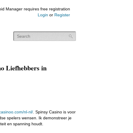
id Manager requires free registration
Login
or
Register
o Liefhebbers in
-casinoo.com/nl-nl/
. Spinsy Casino is voor
dse spelers wensen. Ik demonstreer je
teit en spanning houdt.