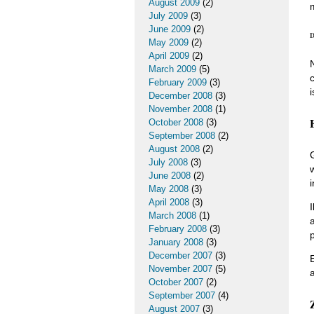
August 2009
(2)
July 2009
(3)
June 2009
(2)
D
May 2009
(2)
April 2009
(2)
March 2009
(5)
February 2009
(3)
i
December 2008
(3)
November 2008
(1)
October 2008
(3)
September 2008
(2)
August 2008
(2)
July 2008
(3)
June 2008
(2)
i
May 2008
(3)
April 2008
(3)
March 2008
(1)
February 2008
(3)
January 2008
(3)
December 2007
(3)
November 2007
(5)
October 2007
(2)
September 2007
(4)
August 2007
(3)