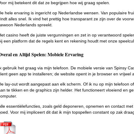
Voor mij betekent dit dat ze begrijpen hoe wij graag spelen.
De hele ervaring is ingericht op Nederlandse wensen. Van populaire fru
vindt alles snel. Ik vind het prettig hoe transparant ze zijn over de voo
gewoon Nederlands spreekt.
Het casino heeft de juiste vergunningen en zet in op verantwoord spelen.
bij een platform dat de regels kent en rekening houdt met onze speelcul
Overal en Altijd Spelen: Mobiele Ervaring
Ik gebruik het graag via mijn telefoon. De mobiele versie van Spinsy Ca
dient geen app te installeren; de website opent in je browser en vrijwel 
De lay-out wordt aangepast aan elk scherm. Of ik nu op mijn telefoon of 
aan te tikken en de graphics zijn helder. Het functioneert vloeiend en geb
computer.
Alle essentiëlefuncties, zoals geld deponeren, opnemen en contact met
goed. Voor mij impliceert dit dat ik mijn topspellen constant op zak dra