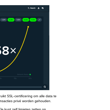
ikt SSL-certificering om alle data te
ansacties privé worden gehouden.
e kunt zelf limieten zetten op