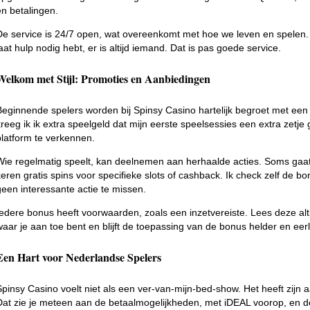
en betalingen.
De service is 24/7 open, wat overeenkomt met hoe we leven en spelen. 
laat hulp nodig hebt, er is altijd iemand. Dat is pas goede service.
Welkom met Stijl: Promoties en Aanbiedingen
Beginnende spelers worden bij Spinsy Casino hartelijk begroet met e
kreeg ik ik extra speelgeld dat mijn eerste speelsessies een extra zetje 
platform te verkennen.
Wie regelmatig speelt, kan deelnemen aan herhaalde acties. Soms gaa
keren gratis spins voor specifieke slots of cashback. Ik check zelf de
geen interessante actie te missen.
Iedere bonus heeft voorwaarden, zoals een inzetvereiste. Lees deze alt
waar je aan toe bent en blijft de toepassing van de bonus helder en eerli
Een Hart voor Nederlandse Spelers
Spinsy Casino voelt niet als een ver-van-mijn-bed-show. Het heeft zijn 
Dat zie je meteen aan de betaalmogelijkheden, met iDEAL voorop, en de