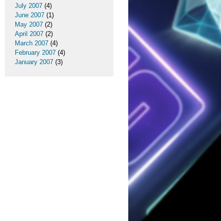
July 2007
(4)
June 2007
(1)
May 2007
(2)
April 2007
(2)
March 2007
(4)
February 2007
(4)
January 2007
(3)