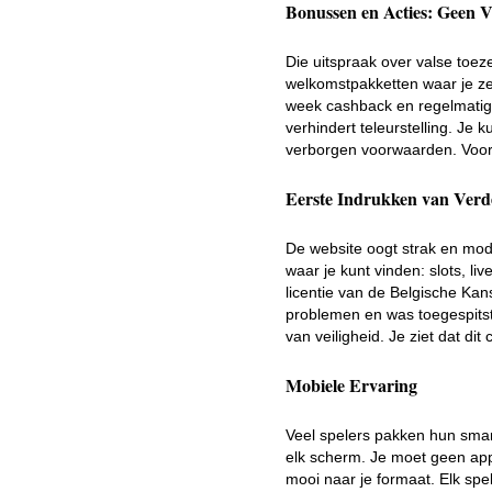
Bonussen en Acties: Geen Va
Die uitspraak over valse toez
welkomstpakketten waar je zel
week cashback en regelmatig g
verhindert teleurstelling. Je
verborgen voorwaarden. Voor
Eerste Indrukken van Verde
De website oogt strak en mod
waar je kunt vinden: slots, li
licentie van de Belgische Ka
problemen en was toegespitst o
van veiligheid. Je ziet dat di
Mobiele Ervaring
Veel spelers pakken hun smar
elk scherm. Je moet geen app 
mooi naar je formaat. Elk spel