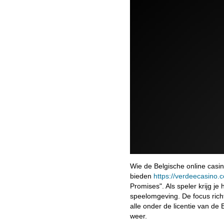
Wie de Belgische online casin
bieden
https://verdeecasino.
Promises". Als speler krijg j
speelomgeving. De focus richt
alle onder de licentie van de
weer.