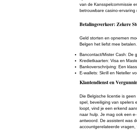
van de Kansspelcommissie en 
betrouwbare casino-ervaring 
Betalingsverkeer: Zekere S
Geld storten en opnemen moe
Belgen het liefst mee betalen.
Bancontact/Mister Cash: De ge
Kredietkaarten: Visa en Mas
Bankoverschrijving: Een klas
E-wallets: Skrill en Neteller 
Klantendienst en Vergunni
Die Belgische licentie is geen
spel, beveiliging van spelers
loopt, vind je een erkend aan
naar hulp. Je mag ook een e-m
antwoord. De assistent was d
accountgerelateerde vragen, t