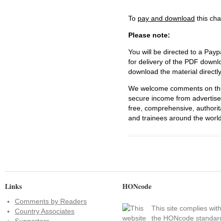
To
pay and download
this cha
Please note:
You will be directed to a Payp
for delivery of the PDF downl
download the material directl
We welcome comments on this 
secure income from advertisem
free, comprehensive, authorit
and trainees around the world
Links
HONcode
Comments by Readers
This site complies wit
Country Associates
the
HONcode standar