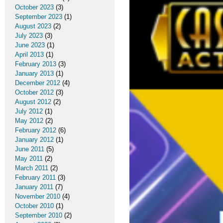
October 2023
(3)
September 2023
(1)
August 2023
(2)
July 2023
(3)
June 2023
(1)
April 2013
(1)
February 2013
(3)
January 2013
(1)
December 2012
(4)
October 2012
(3)
August 2012
(2)
July 2012
(1)
May 2012
(2)
February 2012
(6)
January 2012
(1)
June 2011
(5)
May 2011
(2)
March 2011
(2)
February 2011
(3)
January 2011
(7)
November 2010
(4)
October 2010
(1)
September 2010
(2)