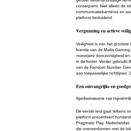
geheel Nederlandstalige serv
consequent. Niet alleen de sit
communicatiebarrières en waa
platform beduidend.
Vergunning en actieve veili
Veiligheid is van het grootst
licentie van de Malta Gaming A
monetaire doorzichtigheid en 
in de footer. Verder gebruikt
van de Random Number Generat
aan toepasselijke richtlijnen
Een omvangrijke en goedge
Speelautomaten van topontwik
De eerste test gaat telkens o
platform presenteert honderd
Pragmatic Play. Nederlandse 
die overeenkomen met de loka