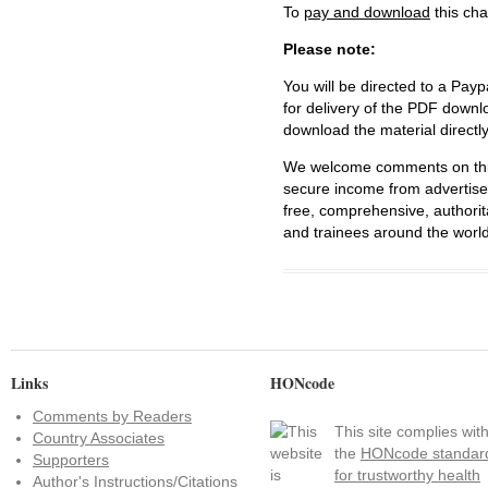
To
pay and download
this cha
Please note:
You will be directed to a Payp
for delivery of the PDF downl
download the material directl
We welcome comments on this 
secure income from advertisem
free, comprehensive, authorit
and trainees around the world
Links
HONcode
Comments by Readers
This site complies wit
Country Associates
the
HONcode standar
Supporters
for trustworthy health
Author's Instructions/Citations