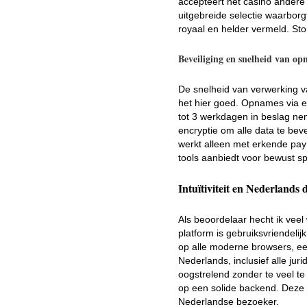
accepteert het casino andere
uitgebreide selectie waarborg
royaal en helder vermeld. Sto
Beveiliging en snelheid van o
De snelheid van verwerking v
het hier goed. Opnames via e
tot 3 werkdagen in beslag nem
encryptie om alle data te beve
werkt alleen met erkende pay
tools aanbiedt voor bewust spe
Intuïtiviteit en Nederlands 
Als beoordelaar hecht ik veel
platform is gebruiksvriendeli
op alle moderne browsers, een
Nederlands, inclusief alle jur
oogstrelend zonder te veel te 
op een solide backend. Deze s
Nederlandse bezoeker.