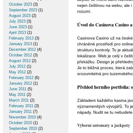
October 2023
(3)
nejen češtinou na webu, ale i
September 2023
(1)
rozumí.
August 2023
(2)
July 2023
(3)
Úvod do Casinova Casino a 
June 2023
(1)
April 2013
(1)
Casinova Casino už na českém
February 2013
(3)
January 2013
(1)
chráněné prostředí pro online
December 2012
(4)
strukturu kontroly. To je aktu
October 2012
(3)
lokalizace. Web je celý v če
August 2012
(2)
překážku. Design je přehledný
July 2012
(1)
Je to běžná proces, která zab
May 2012
(2)
srozumitelná pro tuzemského
February 2012
(6)
January 2012
(1)
Přehled herního portfolia: o
June 2011
(5)
May 2011
(2)
March 2011
(2)
Základem každého kasina jsou
February 2011
(3)
významenitých vývojářů. To je
January 2011
(7)
nápady. Nudit se tu nebudete
November 2010
(4)
October 2010
(1)
Výherní automaty a jackpoty
September 2010
(2)