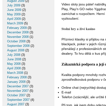
August 2009
(2)
Video sloty jsou páteř nabídk
July 2009
(3)
Play, Play'n GO nebo Yggdrasi
June 2009
(2)
zamíchat s rozpočtem. Herní 
May 2009
(2)
vyzkoušení.
April 2009
(2)
March 2009
(5)
February 2009
(3)
Stolní hry a živé kasino
December 2008
(3)
November 2008
(1)
Příznivci klasiky si přijdou na
October 2008
(3)
blackjack, poker v jejich růz
September 2008
(2)
přenášejí z profesionálních s
August 2008
(2)
dealery. To hru dělá o kus pří
July 2008
(3)
June 2008
(2)
Zákaznická podpora a její d
May 2008
(3)
April 2008
(3)
March 2008
(1)
Kvalita podpory mnohdy rozho
February 2008
(3)
zprostředkovává podporu v če
January 2008
(3)
December 2007
(3)
Online chat (nejrychleji dostu
November 2007
(5)
E-mail
October 2007
(2)
Telefon (vzácnější, ale určité
September 2007
(4)
August 2007
(3)
Při tom, jak jsem dobu odezvy