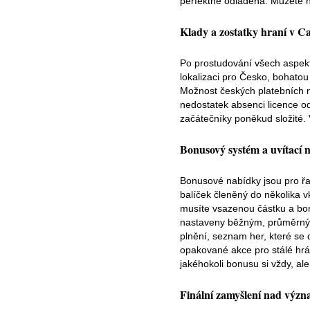
perfektně odladěná. Můžete h
Klady a zostatky hraní v C
Po prostudování všech aspekt
lokalizaci pro Česko, bohatou
Možnost českých platebních me
nedostatek absenci licence o
začátečníky poněkud složité. 
Bonusový systém a uvítací 
Bonusové nabídky jsou pro řa
balíček členěný do několika v
musíte vsazenou částku a bon
nastaveny běžným, průměrným
plnění, seznam her, které se 
opakované akce pro stálé hrá
jakéhokoli bonusu si vždy, al
Finální zamyšlení nad výz