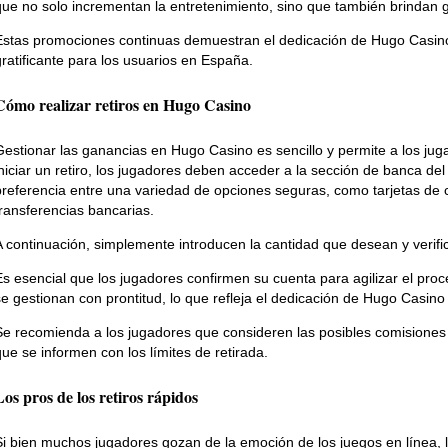
que no solo incrementan la entretenimiento, sino que también brinda
Estas promociones continuas demuestran el dedicación de Hugo Casin
gratificante para los usuarios en España.
Cómo realizar retiros en Hugo Casino
Gestionar las ganancias en Hugo Casino es sencillo y permite a los juga
iniciar un retiro, los jugadores deben acceder a la sección de banca del 
preferencia entre una variedad de opciones seguras, como tarjetas de 
transferencias bancarias.
A continuación, simplemente introducen la cantidad que desean y verific
Es esencial que los jugadores confirmen su cuenta para agilizar el proce
se gestionan con prontitud, lo que refleja el dedicación de Hugo Casino
Se recomienda a los jugadores que consideren las posibles comisiones
que se informen con los límites de retirada.
Los pros de los retiros rápidos
Si bien muchos jugadores gozan de la emoción de los juegos en línea, l