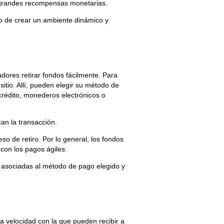
n grandes recompensas monetarias.
o de crear un ambiente dinámico y
dores retirar fondos fácilmente. Para
sitio. Allí, pueden elegir su método de
crédito, monederos electrónicos o
an la transacción.
so de retiro. Por lo general, los fondos
 con los pagos ágiles.
 asociadas al método de pago elegido y
a velocidad con la que pueden recibir a