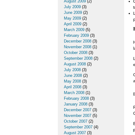
August 2009
(2)
July 2009
(3)
June 2009
(2)
May 2009
(2)
April 2009
(2)
March 2009
(5)
February 2009
(3)
December 2008
(3)
November 2008
(1)
October 2008
(3)
September 2008
(2)
August 2008
(2)
July 2008
(3)
June 2008
(2)
May 2008
(3)
April 2008
(3)
March 2008
(1)
February 2008
(3)
January 2008
(3)
December 2007
(3)
November 2007
(5)
October 2007
(2)
September 2007
(4)
August 2007
(3)