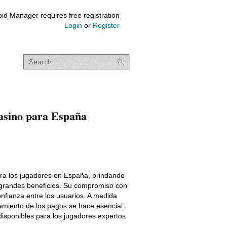
id Manager requires free registration
Login
or
Register
asino para España
ra los jugadores en España, brindando
r grandes beneficios. Su compromiso con
onfianza entre los usuarios. A medida
amiento de los pagos se hace esencial.
 disponibles para los jugadores expertos