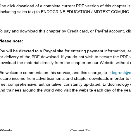
One click download of a complete current PDF version of this chapter i
(including sales tax) to ENDOCRINE EDUCATION / MDTEXT.COM,INC.
To
pay and download
this chapter by Credit card, or PayPal account, cl
Please note:
You will be directed to a Paypal site for entering payment information, a
for delivery of the PDF download. If you do not wish to secure the PDF v
download the material directly from the chapter on our Website without
We welcome comments on this service, and this charge, to-
ldegroot@ea
secure income from advertisements and chapter downloads in order to co
free, comprehensive, authoritative, constantly up-dated, Endocrinology
and trainees around the world who visit the website each day of the yea
Ncode
Contact Us