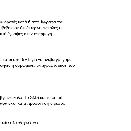
αν ορατές καλά ή από έγγραφα που
βεβαίωσε ότι διακρίνονται όλες οι
 αυτά έγραψες στην εφαρμογή.
υ κάτω από 5MB για να ανεβεί γρήγορα.
αφίες ή σαρωμένες αντιγράφες είναι που
βγαίνει καλά. Το SMS και το email
αφα είναι κατά προσέγγιση ο μέσος
.
κασία Συνεχίζεται