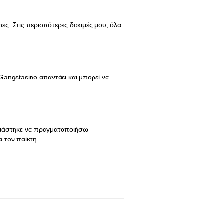
ρες. Στις περισσότερες δοκιμές μου, όλα
υ Gangstasino απαντάει και μπορεί να
ρειάστηκε να πραγματοποιήσω
 τον παίκτη.