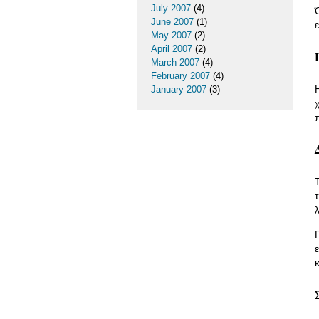
July 2007
(4)
June 2007
(1)
May 2007
(2)
April 2007
(2)
March 2007
(4)
February 2007
(4)
January 2007
(3)