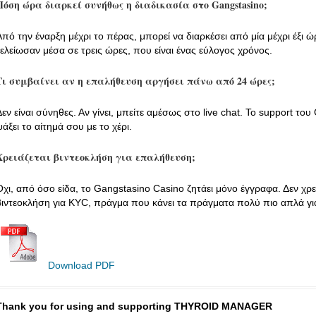
Πόση ώρα διαρκεί συνήθως η διαδικασία στο Gangstasino;
Από την έναρξη μέχρι το πέρας, μπορεί να διαρκέσει από μία μέχρι έξι ώ
τελείωσαν μέσα σε τρεις ώρες, που είναι ένας εύλογος χρόνος.
Τι συμβαίνει αν η επαλήθευση αργήσει πάνω από 24 ώρες;
Δεν είναι σύνηθες. Αν γίνει, μπείτε αμέσως στο live chat. Το support το
ψάξει το αίτημά σου με το χέρι.
Χρειάζεται βιντεοκλήση για επαλήθευση;
Όχι, από όσο είδα, το Gangstasino Casino ζητάει μόνο έγγραφα. Δεν χ
βιντεοκλήση για KYC, πράγμα που κάνει τα πράγματα πολύ πιο απλά για
Download PDF
Thank you for using and supporting THYROID MANAGER