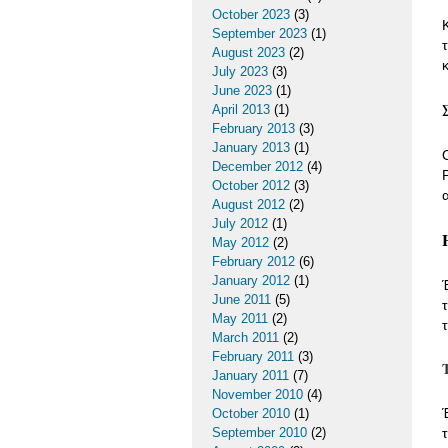
October 2023
(3)
September 2023
(1)
August 2023
(2)
July 2023
(3)
June 2023
(1)
April 2013
(1)
February 2013
(3)
January 2013
(1)
December 2012
(4)
October 2012
(3)
August 2012
(2)
July 2012
(1)
May 2012
(2)
February 2012
(6)
January 2012
(1)
June 2011
(5)
May 2011
(2)
March 2011
(2)
February 2011
(3)
January 2011
(7)
November 2010
(4)
October 2010
(1)
September 2010
(2)