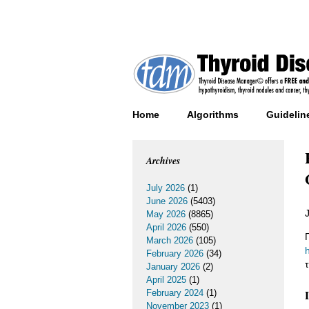
Home
Algorithms
Guidelin
Archives
July 2026
(1)
June 2026
(5403)
May 2026
(8865)
April 2026
(550)
March 2026
(105)
February 2026
(34)
January 2026
(2)
April 2025
(1)
February 2024
(1)
November 2023
(1)