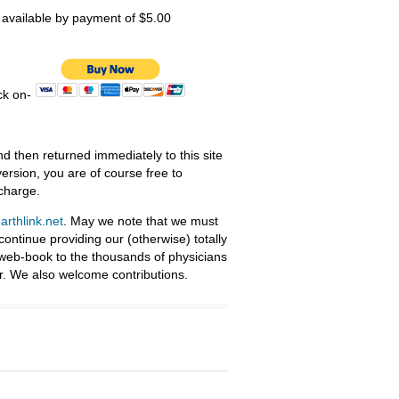
s available by payment of $5.00
ick on-
nd then returned immediately to this site
ersion, you are of course free to
 charge.
rthlink.net
. May we note that we must
ntinue providing our (otherwise) totally
 web-book to the thousands of physicians
r. We also welcome contributions.