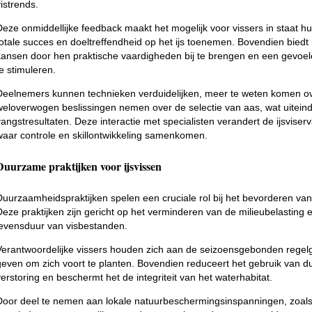
vistrends.
Deze onmiddellijke feedback maakt het mogelijk voor vissers in staat h
totale succes en doeltreffendheid op het ijs toenemen. Bovendien biedt
kansen door hen praktische vaardigheden bij te brengen en een gevoele
te stimuleren.
Deelnemers kunnen technieken verduidelijken, meer te weten komen ove
weloverwogen beslissingen nemen over de selectie van aas, wat uiteindel
vangstresultaten. Deze interactie met specialisten verandert de ijsvise
waar controle en skillontwikkeling samenkomen.
Duurzame praktijken voor ijsvissen
Duurzaamheidspraktijken spelen een cruciale rol bij het bevorderen van
Deze praktijken zijn gericht op het verminderen van de milieubelasting e
levensduur van visbestanden.
Verantwoordelijke vissers houden zich aan de seizoensgebonden regelg
geven om zich voort te planten. Bovendien reduceert het gebruik van d
verstoring en beschermt het de integriteit van het waterhabitat.
Door deel te nemen aan lokale natuurbeschermingsinspanningen, zoals 