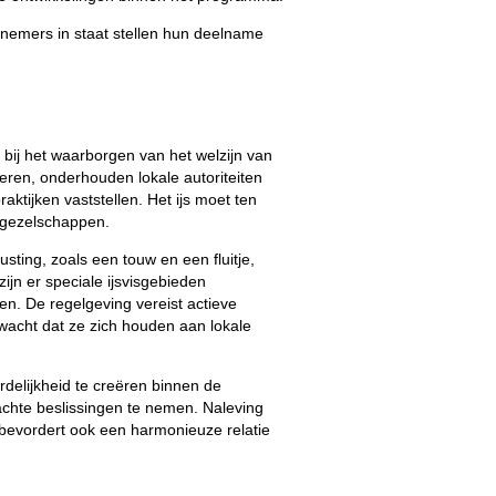
lnemers in staat stellen hun deelname
 bij het waarborgen van het welzijn van
deren, onderhouden lokale autoriteiten
aktijken vaststellen. Het ijs moet ten
r gezelschappen.
ting, zoals een touw en een fluitje,
ijn er speciale ijsvisgebieden
n. De regelgeving vereist actieve
acht dat ze zich houden aan lokale
elijkheid te creëren binnen de
achte beslissingen te nemen. Naleving
r bevordert ook een harmonieuze relatie