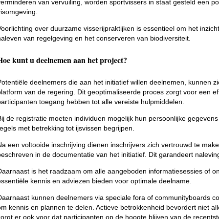
verminderen van vervuiling, worden sportvissers in staat gesteld een po
visomgeving.
Voorlichting over duurzame visserijpraktijken is essentieel om het inzich
naleven van regelgeving en het conserveren van biodiversiteit.
Hoe kunt u deelnemen aan het project?
Potentiële deelnemers die aan het initiatief willen deelnemen, kunnen zi
platform van de regering. Dit geoptimaliseerde proces zorgt voor een eff
participanten toegang hebben tot alle vereiste hulpmiddelen.
Bij de registratie moeten individuen mogelijk hun persoonlijke gegevens
regels met betrekking tot ijsvissen begrijpen.
Na een voltooide inschrijving dienen inschrijvers zich vertrouwd te mak
beschreven in de documentatie van het initiatief. Dit garandeert nalevin
Daarnaast is het raadzaam om alle aangeboden informatiesessies of onl
essentiële kennis en adviezen bieden voor optimale deelname.
Daarnaast kunnen deelnemers via speciale fora of communityboards c
om kennis en plannen te delen. Actieve betrokkenheid bevordert niet
zorgt er ook voor dat participanten op de hoogte blijven van de recent