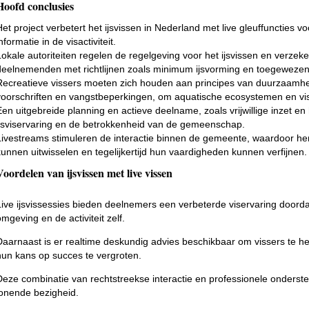
Hoofd conclusies
Het project verbetert het ijsvissen in Nederland met live gleuffuncties v
nformatie in de visactiviteit.
Lokale autoriteiten regelen de regelgeving voor het ijsvissen en verze
deelnemenden met richtlijnen zoals minimum ijsvorming en toegewezen
Recreatieve vissers moeten zich houden aan principes van duurzaam
voorschriften en vangstbeperkingen, om aquatische ecosystemen en v
Een uitgebreide planning en actieve deelname, zoals vrijwillige inzet en
ijsviservaring en de betrokkenheid van de gemeenschap.
Livestreams stimuleren de interactie binnen de gemeente, waardoor he
kunnen uitwisselen en tegelijkertijd hun vaardigheden kunnen verfijnen.
Voordelen van ijsvissen met live vissen
Live ijsvissessies bieden deelnemers een verbeterde viservaring doorda
omgeving en de activiteit zelf.
Daarnaast is er realtime deskundig advies beschikbaar om vissers te h
hun kans op succes te vergroten.
Deze combinatie van rechtstreekse interactie en professionele onderste
lonende bezigheid.