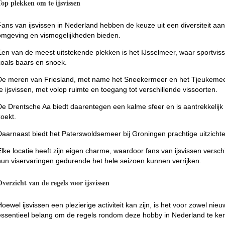
Top plekken om te ijsvissen
Fans van ijsvissen in Nederland hebben de keuze uit een diversiteit aan
omgeving en vismogelijkheden bieden.
Een van de meest uitstekende plekken is het IJsselmeer, waar sportvi
zoals baars en snoek.
De meren van Friesland, met name het Sneekermeer en het Tjeukemee
te ijsvissen, met volop ruimte en toegang tot verschillende vissoorten.
De Drentsche Aa biedt daarentegen een kalme sfeer en is aantrekkelijk
zoekt.
Daarnaast biedt het Paterswoldsemeer bij Groningen prachtige uitzichte
Elke locatie heeft zijn eigen charme, waardoor fans van ijsvissen vers
hun viservaringen gedurende het hele seizoen kunnen verrijken.
verzicht van de regels voor ijsvissen
Hoewel ijsvissen een plezierige activiteit kan zijn, is het voor zowel ni
essentieel belang om de regels rondom deze hobby in Nederland te ke