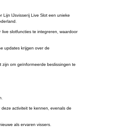
r Lijn IJsvisserij Live Slot een unieke
ederland.
r live slotfuncties te integreren, waardoor
.
me updates krijgen over de
at zijn om geïnformeerde beslissingen te
n.
deze activiteit te kennen, evenals de
euwe als ervaren vissers.