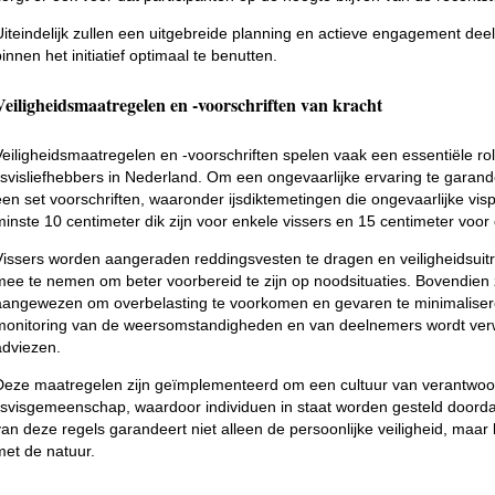
Uiteindelijk zullen een uitgebreide planning en actieve engagement dee
innen het initiatief optimaal te benutten.
Veiligheidsmaatregelen en -voorschriften van kracht
Veiligheidsmaatregelen en -voorschriften spelen vaak een essentiële rol
ijsvisliefhebbers in Nederland. Om een ongevaarlijke ervaring te garan
een set voorschriften, waaronder ijsdiktemetingen die ongevaarlijke vispr
minste 10 centimeter dik zijn voor enkele vissers en 15 centimeter voo
Vissers worden aangeraden reddingsvesten te dragen en veiligheidsuitrus
mee te nemen om beter voorbereid te zijn op noodsituaties. Bovendien z
aangewezen om overbelasting te voorkomen en gevaren te minimalisere
monitoring van de weersomstandigheden en van deelnemers wordt verw
adviezen.
Deze maatregelen zijn geïmplementeerd om een cultuur van verantwoord
ijsvisgemeenschap, waardoor individuen in staat worden gesteld doord
van deze regels garandeert niet alleen de persoonlijke veiligheid, maa
met de natuur.