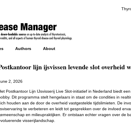
Thyro
es
Authors
About
Postkantoor lijn ijsvissen levende slot overheid
June 2, 2026
Het Postkantoor Lijn IJsvisserij Live Slot-initiatief in Nederland biedt 
hobby. Dit programma stelt hengelaars in staat om de condities in realt
zich houden aan de door de overheid vastgestelde tijdslimieten. De inv
ijsviservaring te verbeteren en leidt tot gesprekken over de invloed er
gemeenschap en milieupraktijken. Er ontstaan echter vragen over de bal
evoluerende visserijlandschap.