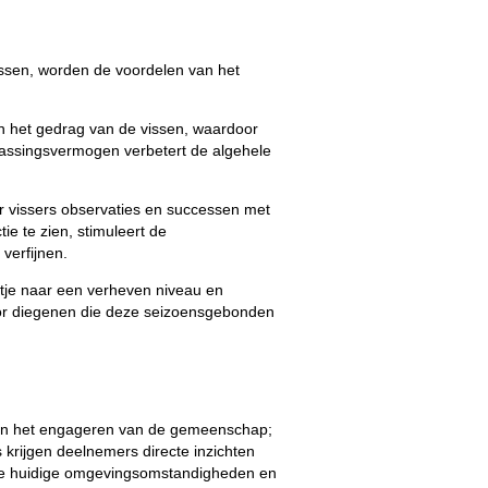
issen, worden de voordelen van het
 en het gedrag van de vissen, waardoor
ssingsvermogen verbetert de algehele
 vissers observaties en successen met
ie te zien, stimuleert de
 verfijnen.
suitje naar een verheven niveau en
voor diegenen die deze seizoensgebonden
leen het engageren van de gemeenschap;
 krijgen deelnemers directe inzichten
de huidige omgevingsomstandigheden en