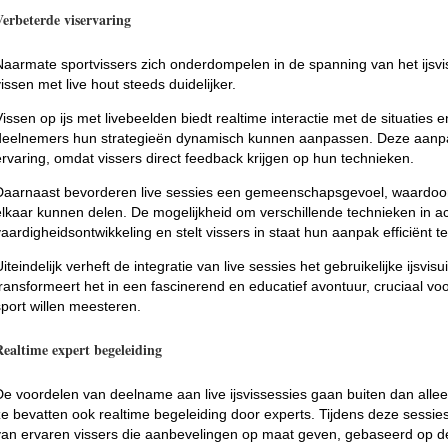
Verbeterde viservaring
Naarmate sportvissers zich onderdompelen in de spanning van het ijsv
vissen met live hout steeds duidelijker.
Vissen op ijs met livebeelden biedt realtime interactie met de situaties
deelnemers hun strategieën dynamisch kunnen aanpassen. Deze aanpa
ervaring, omdat vissers direct feedback krijgen op hun technieken.
Daarnaast bevorderen live sessies een gemeenschapsgevoel, waardoor
elkaar kunnen delen. De mogelijkheid om verschillende technieken in act
vaardigheidsontwikkeling en stelt vissers in staat hun aanpak efficiënt te
Uiteindelijk verheft de integratie van live sessies het gebruikelijke ijsvi
transformeert het in een fascinerend en educatief avontuur, cruciaal 
sport willen meesteren.
Realtime expert begeleiding
De voordelen van deelname aan live ijsvissessies gaan buiten dan al
ze bevatten ook realtime begeleiding door experts. Tijdens deze sessies
van ervaren vissers die aanbevelingen op maat geven, gebaseerd op 