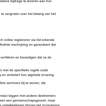
sitieve bijdrage te leveren aan hun
t te vergroten over het belang van het
ch online registreren via het erkende
iciënte inschrijving en garandeert dat
 verifiëren en bevestigen dat ze de
en met de specifieke regels zoals
g en verbetert hun algehele ervaring.
ine seminars bij te wonen, die
ontact leggen met andere deelnemers
 alleen een gemeenschapsgevoel, maar
ste ontwikkelingen binnen het programma.