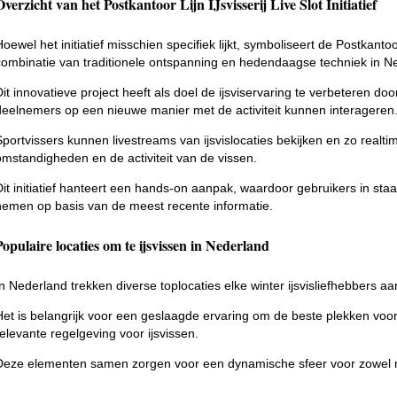
Overzicht van het Postkantoor Lijn IJsvisserij Live Slot Initiatief
oewel het initiatief misschien specifiek lijkt, symboliseert de Postkantoo
combinatie van traditionele ontspanning en hedendaagse techniek in N
Dit innovatieve project heeft als doel de ijsviservaring te verbeteren doo
deelnemers op een nieuwe manier met de activiteit kunnen interageren
Sportvissers kunnen livestreams van ijsvislocaties bekijken en zo realti
omstandigheden en de activiteit van de vissen.
Dit initiatief hanteert een hands-on aanpak, waardoor gebruikers in sta
nemen op basis van de meest recente informatie.
Populaire locaties om te ijsvissen in Nederland
In Nederland trekken diverse toplocaties elke winter ijsvisliefhebbers aa
Het is belangrijk voor een geslaagde ervaring om de beste plekken voor 
relevante regelgeving voor ijsvissen.
Deze elementen samen zorgen voor een dynamische sfeer voor zowel ni