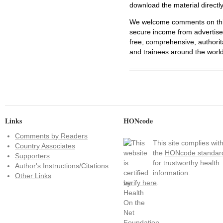
download the material directl
We welcome comments on this 
secure income from advertisem
free, comprehensive, authorit
and trainees around the world
Links
HONcode
Comments by Readers
This site complies wit
Country Associates
the
HONcode standar
Supporters
for trustworthy health
Author's Instructions/Citations
information:
Other Links
verify here
.