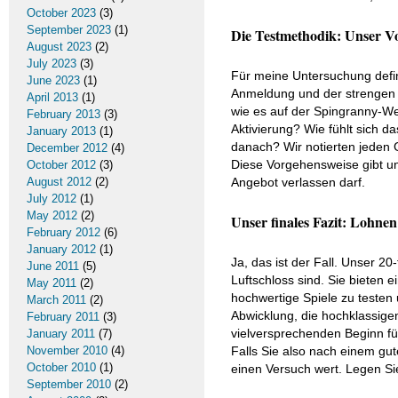
October 2023
(3)
September 2023
(1)
Die Testmethodik: Unser V
August 2023
(2)
July 2023
(3)
Für meine Untersuchung defini
June 2023
(1)
Anmeldung und der strengen 
April 2013
(1)
wie es auf der Spingranny-Webs
February 2013
(3)
Aktivierung? Wie fühlt sich 
January 2013
(1)
danach? Wir notierten jeden 
December 2012
(4)
Diese Vorgehensweise gibt un
October 2012
(3)
August 2012
(2)
Angebot verlassen darf.
July 2012
(1)
May 2012
(2)
Unser finales Fazit: Lohnen
February 2012
(6)
January 2012
(1)
Ja, das ist der Fall. Unser 2
June 2011
(5)
Luftschloss sind. Sie bieten e
May 2011
(2)
hochwertige Spiele zu testen
March 2011
(2)
Abwicklung, die hochklassige
February 2011
(3)
vielversprechenden Beginn für
January 2011
(7)
November 2010
(4)
Falls Sie also nach einem gu
October 2010
(1)
einen Versuch wert. Legen Si
September 2010
(2)