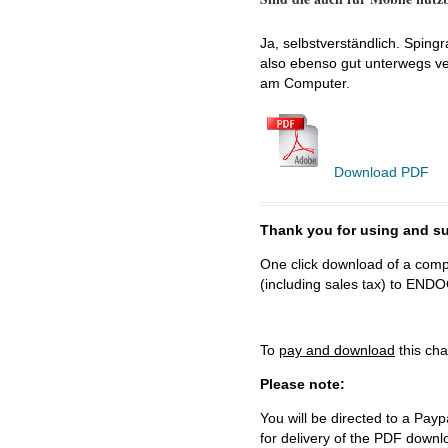
Ja, selbstverständlich. Sping
also ebenso gut unterwegs ve
am Computer.
Download PDF
Thank you for using and
One click download of a compl
(including sales tax) to 
To
pay and download
this cha
Please note:
You will be directed to a Payp
for delivery of the PDF downl