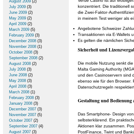
Verde Casino ist auf Mobilger
August 2009
(2)
konzentriert. Die traditionel
July 2009
(3)
die Zwei-Faktor-Authentifizi
June 2009
(2)
May 2009
(2)
in meinem Test weniger als e
April 2009
(2)
Angebotene Schweizer Zahlung
March 2009
(5)
Transaktionen via E-Wallets 
February 2009
(3)
Es gelten die nämlichen Sich
December 2008
(3)
November 2008
(1)
Sicherheit und Lizenzverga
October 2008
(3)
September 2008
(2)
Die mobile Nutzung senkt die
August 2008
(2)
Malta Gaming Authority (MGA)
July 2008
(3)
June 2008
(2)
und den Casinoservern sind du
May 2008
(3)
ebenso wie für den Browser. F
April 2008
(3)
Datenschutzregeln respektiert
March 2008
(1)
February 2008
(3)
Gestaltung und Bedienung 
January 2008
(3)
December 2007
(3)
Das Smartphone- Design von V
November 2007
(5)
selbsterklärend. Ein praktis
October 2007
(2)
Aktionen klar zusammen. Pos
September 2007
(4)
August 2007
(3)
PostFinance, Twint und Bankü