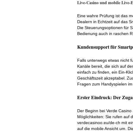
Live-Casino und mobile Live-
Eine wahre Prüfung ist das mo
Dealern in Echtzeit auf das 
Die Steuerungsoptionen für S
Bedienung auch in raschen R
Kundensupport für Smartp
Falls unterwegs etwas nicht fu
Kanäle bereit, die sich auf d
einfach zu finden, ein Ein-Kl
Geschäftszeit akzeptabel. Zu
Fragen zum Handyspielen im 
Erster Eindruck: Der Zuga
Der Beginn bei Verde Casino 
Möglichkeiten: Sie rufen auf 
verdecasinoo.eu/de-ch mit eine
auf die mobile Ansicht um. Die