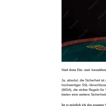
Sind denn Ein- und Auszahlun
Ja, absolut, die Sicherheit i
hochwertiger SSL-Verschlüsse
(MGA), die strikte Regeln fü
bieten eine weitere Sicherhei
Ist es möglich ich das gesamt