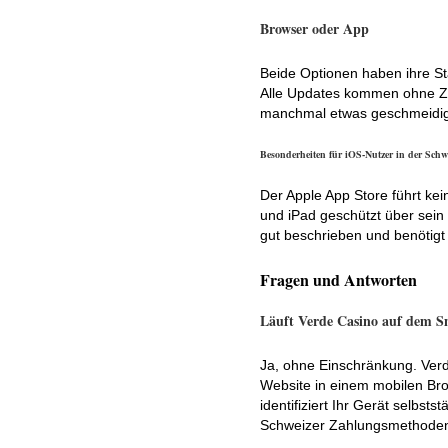
Browser oder App
Beide Optionen haben ihre Stä
Alle Updates kommen ohne Zut
manchmal etwas geschmeidige
Besonderheiten für iOS-Nutzer in der Schw
Der Apple App Store führt ke
und iPad geschützt über sein
gut beschrieben und benötigt
Fragen und Antworten
Läuft Verde Casino auf dem S
Ja, ohne Einschränkung. Verde
Website in einem mobilen Brow
identifiziert Ihr Gerät selbst
Schweizer Zahlungsmethoden 