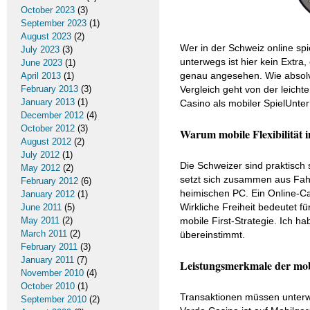
October 2023
(3)
September 2023
(1)
August 2023
(2)
Wer in der Schweiz online spi
July 2023
(3)
unterwegs ist hier kein Extra
June 2023
(1)
genau angesehen. Wie absolvi
April 2013
(1)
February 2013
(3)
Vergleich geht von der leichte
January 2013
(1)
Casino als mobiler SpielUnter
December 2012
(4)
October 2012
(3)
Warum mobile Flexibilität i
August 2012
(2)
July 2012
(1)
Die Schweizer sind praktisch
May 2012
(2)
setzt sich zusammen aus Fahr
February 2012
(6)
heimischen PC. Ein Online-C
January 2012
(1)
Wirkliche Freiheit bedeutet f
June 2011
(5)
May 2011
(2)
mobile First-Strategie. Ich h
March 2011
(2)
übereinstimmt.
February 2011
(3)
January 2011
(7)
Leistungsmerkmale der mob
November 2010
(4)
October 2010
(1)
Transaktionen müssen unterwe
September 2010
(2)