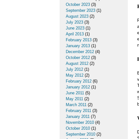
October 2023
(3)
September 2023
(1)
August 2023
(2)
July 2023
(3)
June 2023
(1)
April 2013
(1)
February 2013
(3)
January 2013
(1)
December 2012
(4)
October 2012
(3)
August 2012
(2)
July 2012
(1)
May 2012
(2)
February 2012
(6)
January 2012
(1)
June 2011
(5)
May 2011
(2)
March 2011
(2)
February 2011
(3)
January 2011
(7)
November 2010
(4)
October 2010
(1)
September 2010
(2)