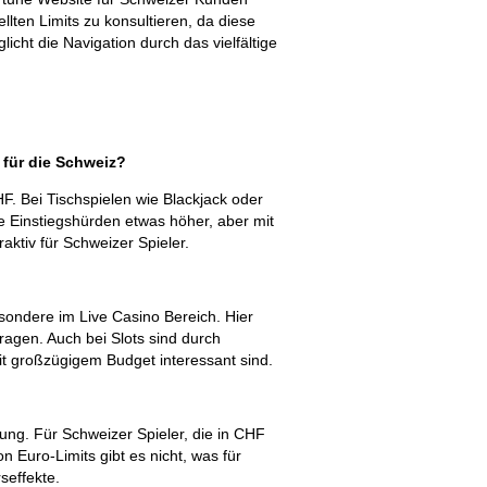
ellten Limits zu konsultieren, da diese
icht die Navigation durch das vielfältige
 für die Schweiz?
F. Bei Tischspielen wie Blackjack oder
e Einstiegshürden etwas höher, aber mit
aktiv für Schweizer Spieler.
besondere im Live Casino Bereich. Hier
agen. Auch bei Slots sind durch
it großzügigem Budget interessant sind.
ng. Für Schweizer Spieler, die in CHF
 Euro-Limits gibt es nicht, was für
seffekte.