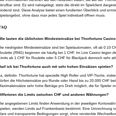
abrufbar sind. Es wird nahegelegt, stets die direkt im Spielclient dargest
bindend sind. Diese Analyse bietet einen fundierten Überblick und ermögl
Spielangebot, ohne dass man jedes Spiel individuell öffnen muss.
FAQ
Wie lauten die üblichsten Mindesteinsätze bei Thorfortune Casino
Die niedrigsten Mindesteinsätze sind bei Spielautomaten, oft ab 0.10 CH
Roulette (RNG) beginnen sie häufig bei 1 CHF. Im Live Casino liegen di
Limits ab 1 CHF für Roulette oder 5 CHF für Blackjack dennoch sehr attr
Darf ich bei Thorfortune auch mit sehr hohen Einsätzen spielen?
Ja, definitiv. Thorfortune hat spezielle High Roller und VIP-Tische, ins
dürfen die Höchsteinsätze pro Runde oder Hand bis zu 20.000 CHF betr
Maximaleinsätze sehr hohe Beträge pro Dreh möglich, die für Spieler m
Differieren die Limits zwischen CHF und anderen Währungen?
Die angegebenen Limits finden Anwendung in der jeweiligen Kontowähru
spielen, werden Limits auf Frankenbasis bestimmt. Eine Umrechnung von
klare und transparente Bedingungen sorgt, ohne versteckte Wechselkur