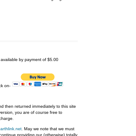
s available by payment of $5.00
ick on-
nd then returned immediately to this site
ersion, you are of course free to
 charge.
rthlink.net
. May we note that we must
ntinue providing our (otherwise) totally