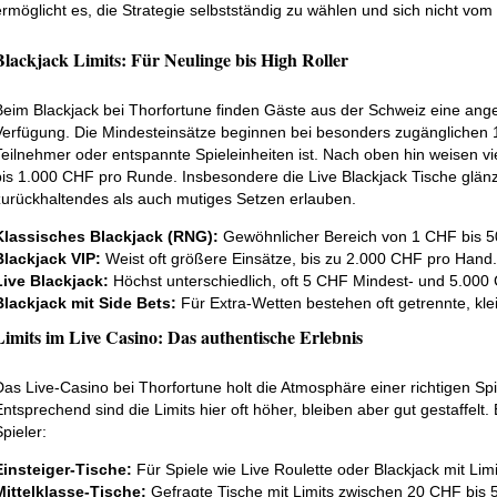
ermöglicht es, die Strategie selbstständig zu wählen und sich nicht vom
Blackjack Limits: Für Neulinge bis High Roller
Beim Blackjack bei Thorfortune finden Gäste aus der Schweiz eine ang
Verfügung. Die Mindesteinsätze beginnen bei besonders zugänglichen 1
Teilnehmer oder entspannte Spieleinheiten ist. Nach oben hin weisen v
bis 1.000 CHF pro Runde. Insbesondere die Live Blackjack Tische glänz
zurückhaltendes als auch mutiges Setzen erlauben.
Klassisches Blackjack (RNG):
Gewöhnlicher Bereich von 1 CHF bis 
Blackjack VIP:
Weist oft größere Einsätze, bis zu 2.000 CHF pro Hand.
Live Blackjack:
Höchst unterschiedlich, oft 5 CHF Mindest- und 5.00
Blackjack mit Side Bets:
Für Extra-Wetten bestehen oft getrennte, kle
Limits im Live Casino: Das authentische Erlebnis
Das Live-Casino bei Thorfortune holt die Atmosphäre einer richtigen Sp
Entsprechend sind die Limits hier oft höher, bleiben aber gut gestaffelt.
pieler:
Einsteiger-Tische:
Für Spiele wie Live Roulette oder Blackjack mit Lim
Mittelklasse-Tische:
Gefragte Tische mit Limits zwischen 20 CHF bis 