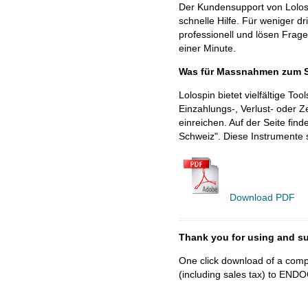
Der Kundensupport von Lolospi
schnelle Hilfe. Für weniger d
professionell und lösen Fragen
einer Minute.
Was für Massnahmen zum Sp
Lolospin bietet vielfältige To
Einzahlungs-, Verlust- oder Z
einreichen. Auf der Seite fin
Schweiz". Diese Instrumente s
Download PDF
Thank you for using and
One click download of a compl
(including sales tax) to 