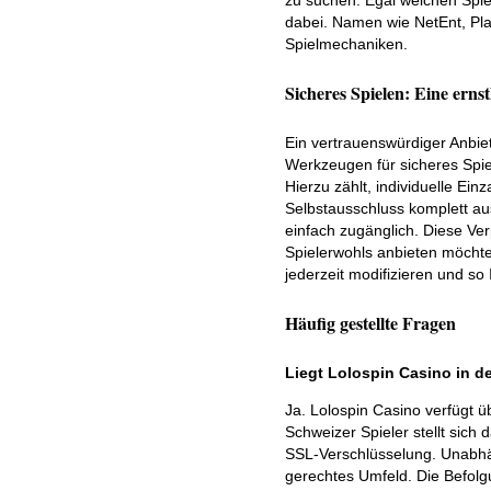
zu suchen. Egal welchen Spiel
dabei. Namen wie NetEnt, Pl
Spielmechaniken.
Sicheres Spielen: Eine erns
Ein vertrauenswürdiger Anbiet
Werkzeugen für sicheres Spie
Hierzu zählt, individuelle Ei
Selbstausschluss komplett aus
einfach zugänglich. Diese Ver
Spielerwohls anbieten möchte.
jederzeit modifizieren und so
Häufig gestellte Fragen
Liegt Lolospin Casino in d
Ja. Lolospin Casino verfügt üb
Schweizer Spieler stellt sich
SSL-Verschlüsselung. Unabhän
gerechtes Umfeld. Die Befolgun