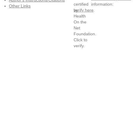
Author's Instructions/Citations
information:
Other Links
verify here
.