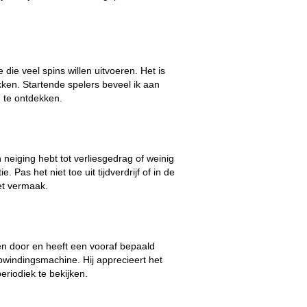
 die veel spins willen uitvoeren. Het is
ikken. Startende spelers beveel ik aan
 te ontdekken.
 neiging hebt tot verliesgedrag of weinig
 Pas het niet toe uit tijdverdrijf of in de
et vermaak.
 en door en heeft een vooraf bepaald
opwindingsmachine. Hij apprecieert het
eriodiek te bekijken.