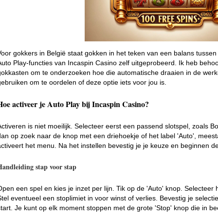
Voor gokkers in België staat gokken in het teken van een balans tusse
Auto Play-functies van Incaspin Casino zelf uitgeprobeerd. Ik heb behoor
gokkasten om te onderzoeken hoe die automatische draaien in de werkel
gebruiken om te oordelen of deze optie iets voor jou is.
Hoe activeer je Auto Play bij Incaspin Casino?
Activeren is niet moeilijk. Selecteer eerst een passend slotspel, zoals
dan op zoek naar de knop met een driehoekje of het label 'Auto', meesta
activeert het menu. Na het instellen bevestig je je keuze en beginnen de
Handleiding stap voor stap
Open een spel en kies je inzet per lijn. Tik op de 'Auto' knop. Selecteer
Stel eventueel een stoplimiet in voor winst of verlies. Bevestig je sele
start. Je kunt op elk moment stoppen met de grote 'Stop' knop die in be