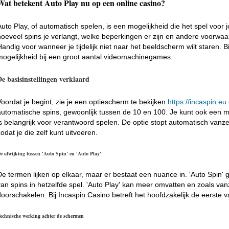
Wat betekent Auto Play nu op een online casino?
Auto Play, of automatisch spelen, is een mogelijkheid die het spel voor jo
hoeveel spins je verlangt, welke beperkingen er zijn en andere voorwaa
Handig voor wanneer je tijdelijk niet naar het beeldscherm wilt staren. B
mogelijkheid bij een groot aantal videomachinegames.
De basisinstellingen verklaard
Voordat je begint, zie je een optiescherm te bekijken
https://incaspin.eu
automatische spins, gewoonlijk tussen de 10 en 100. Je kunt ook een ma
is belangrijk voor verantwoord spelen. De optie stopt automatisch vanzel
odat je die zelf kunt uitvoeren.
e afwijking tussen 'Auto Spin' en 'Auto Play'
De termen lijken op elkaar, maar er bestaat een nuance in. 'Auto Spin'
van spins in hetzelfde spel. 'Auto Play' kan meer omvatten en zoals va
doorschakelen. Bij Incaspin Casino betreft het hoofdzakelijk de eerste var
echnische werking achter de schermen