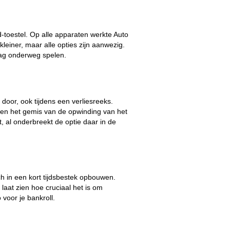
-toestel. Op alle apparaten werkte Auto
leiner, maar alle opties zijn aanwezig.
raag onderweg spelen.
 door, ook tijdens een verliesreeks.
en het gemis van de opwinding van het
t, al onderbreekt de optie daar in de
ch in een kort tijdsbestek opbouwen.
 laat zien hoe cruciaal het is om
 voor je bankroll.