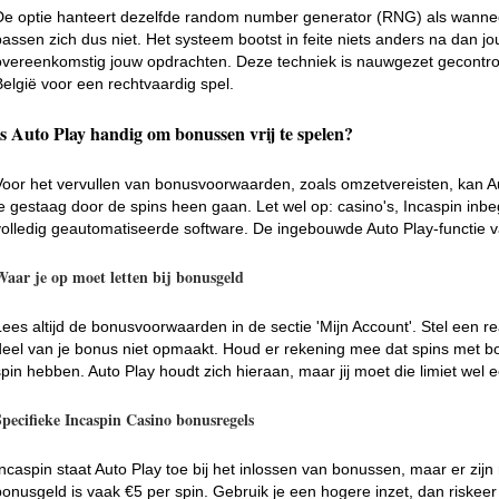
De optie hanteert dezelfde random number generator (RNG) als wanneer 
passen zich dus niet. Het systeem bootst in feite niets anders na dan 
overeenkomstig jouw opdrachten. Deze techniek is nauwgezet gecontr
België voor een rechtvaardig spel.
Is Auto Play handig om bonussen vrij te spelen?
Voor het vervullen van bonusvoorwaarden, zoals omzetvereisten, kan Aut
je gestaag door de spins heen gaan. Let wel op: casino's, Incaspin in
volledig geautomatiseerde software. De ingebouwde Auto Play-functie van
Waar je op moet letten bij bonusgeld
Lees altijd de bonusvoorwaarden in de sectie 'Mijn Account'. Stel een real
deel van je bonus niet opmaakt. Houd er rekening mee dat spins met b
spin hebben. Auto Play houdt zich hieraan, maar jij moet die limiet wel ee
Specifieke Incaspin Casino bonusregels
Incaspin staat Auto Play toe bij het inlossen van bonussen, maar er zijn
bonusgeld is vaak €5 per spin. Gebruik je een hogere inzet, dan riskeer