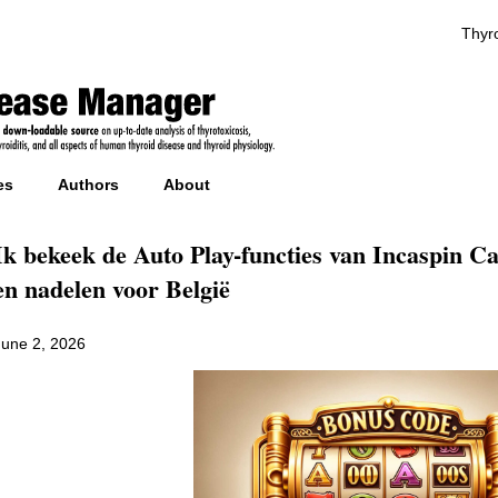
Thyro
es
Authors
About
Ik bekeek de Auto Play-functies van Incaspin C
en nadelen voor België
June 2, 2026