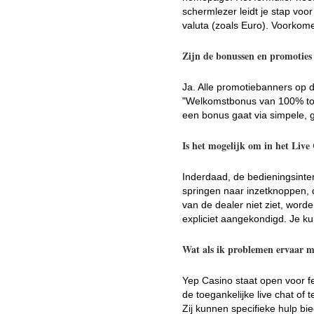
schermlezer leidt je stap vo
valuta (zoals Euro). Voorkom
Zijn de bonussen en promoties
Ja. Alle promotiebanners op d
"Welkomstbonus van 100% tot €
een bonus gaat via simpele, 
Is het mogelijk om in het Live
Inderdaad, de bedieningsinter
springen naar inzetknoppen, d
van de dealer niet ziet, worde
expliciet aangekondigd. Je 
Wat als ik problemen ervaar m
Yep Casino staat open voor f
de toegankelijke live chat of 
Zij kunnen specifieke hulp b