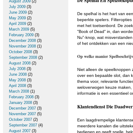
De Spelhal En Spelzoekopt
August 2009
(2)
July 2009
(3)
June 2009
(2)
De spelhal is het hart van een
May 2009
(2)
beperkte spelers. Filteropties 
April 2009
(2)
met het toetsenbord. De zoeko
March 2009
(5)
"Book of Dead" in, dan worden 
February 2009
(3)
Nu"-knop, wat misverstanden 
December 2008
(3)
of het ontdekken van een nieu
November 2008
(1)
October 2008
(3)
Op welke manier Spelbeschrij
September 2008
(2)
August 2008
(2)
July 2008
(3)
Niet alleen de speelknoppen z
June 2008
(2)
over een bepaalde slot, dan k
May 2008
(3)
thema voor, relevante functie
April 2008
(3)
weloverwogen keuze maken, ne
March 2008
(1)
informatie is een essentieel 
February 2008
(3)
January 2008
(3)
Klantendienst Die Daadwerk
December 2007
(3)
November 2007
(5)
October 2007
(2)
Een laagdrempelige klantenser
September 2007
(4)
meerdere kanalen die uitstek
August 2007
(3)
bedienen en geeft snelle, he