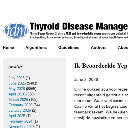
Home
Algorithms
Guidelines
Authors
Abou
Ik Beoordeelde Yep
Archives
July 2026
(1)
June 2, 2026
June 2026
(5403)
May 2026
(8865)
Online gokken zou voor iedere
April 2026
(550)
recent uitgebreid getest als 
March 2026
(105)
merkbaar. Waar veel casino's 
February 2026
(34)
Casino vanaf het begin natuurli
January 2026
(2)
feedback rekent. We bekijken 
April 2025
(1)
terwijl de opwinding en het s
February 2024
(1)
November 2023
(1)