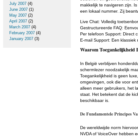
July 2007
(4)
makkelijk te navigeren zijn. 
June 2007
(1)
een lokaal nummer. Zij beant
May 2007
(2)
April 2007
(2)
Live Chat: Volledig toetsenbor
March 2007
(4)
Gestructureerde FAQ: Eenvou
February 2007
(4)
Per telefoon Support: Direct 
January 2007
(3)
E-mail Support: Een klassiek 
Waarom Toegankelijkheid I
In België verblijven honder
schermlezer noodzakelijk maa
Toegankelijkheid is geen lux
omgevingen, ook die voor ente
alleen meer gebruikers, het l
staat. Het betekent dat de ki
beschikbaar is.
De Fundamentele Principes V
De wereldwijde norm hiervoor
NVDA of VoiceOver hebben een