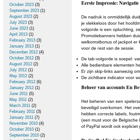
Eerste Impressie: Navigati
October 2023
(3)
September 2023
(1)
August 2023
(2)
De nadruk is onmiddellijk d
July 2023
(3)
je vlekkeloos door het hoofdm
June 2023
(1)
volgorde is een opluchting, z
April 2013
(1)
Promotiebanners hebben duide
February 2013
(3)
welkomstbonus of jackpot er 
January 2013
(1)
voor de rest van de sessie.
December 2012
(4)
October 2012
(3)
De tab-volgorde is soepel: v
August 2012
(2)
Alle bedienbare elementen he
July 2012
(1)
Er zijn skip-links aanwezig o
May 2012
(2)
De zichtbare indicator voor wa
February 2012
(6)
Beheer van accounts En Be
January 2012
(1)
June 2011
(5)
May 2011
(2)
Het beheren van een spelersac
March 2011
(2)
beveiligd overkomen. Het ove
February 2011
(3)
hebben correcte labels, foutm
January 2011
(7)
(een must voor de Belgische l
November 2010
(4)
of PayPal wordt ook expliciet
October 2010
(1)
September 2010
(2)