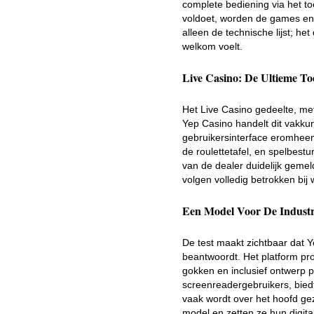
complete bediening via het to
voldoet, worden de games en 
alleen de technische lijst; he
welkom voelt.
Live Casino: De Ultieme To
Het Live Casino gedeelte, met
Yep Casino handelt dit vakkun
gebruikersinterface eromheen
de roulettetafel, en spelbest
van de dealer duidelijk gemel
volgen volledig betrokken bij 
Een Model Voor De Industr
De test maakt zichtbaar dat 
beantwoordt. Het platform pro
gokken en inclusief ontwerp 
screenreadergebruikers, bied
vaak wordt over het hoofd ge
model en zetten ze hun digita